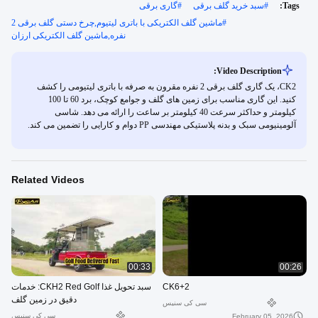
Tags:
#
سبد خرید گلف برقی
#
گاری برقی
#
ماشین گلف الکتریکی با باتری لیتیوم,چرخ دستی گلف برقی 2
نفره,ماشین گلف الکتریکی ارزان
Video Description:
CK2، یک گاری گلف برقی 2 نفره مقرون به صرفه با باتری لیتیومی را کشف
کنید. این گاری مناسب برای زمین های گلف و جوامع کوچک، برد 60 تا 100
کیلومتر و حداکثر سرعت 40 کیلومتر بر ساعت را ارائه می دهد. شاسی
آلومینیومی سبک و بدنه پلاستیکی مهندسی PP دوام و کارایی را تضمین می کند.
Related Videos
00:33
00:26
CK6+2
سبد تحویل غذا CKH2 Red Golf: خدمات
دقیق در زمین گلف
سی کی سنیس
سی کی سنیس
February 05, 2026