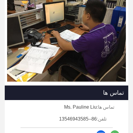
تماس ها
تماس ها:
Ms. Pauline Liu
تلفن:
86--13546943585