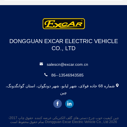
DONGGUAN EXCAR ELECTRIC VEHICLE
CO., LTD
salescn@excar.com.cn
86--13546943585
شماره 68 جاده فولای، شهر لیابو، شهر دونگوان، استان گوانگدونگ،
چین
چین کیفیت خوب چرخ دستی های گلف الکتریکی عرضه کننده. حقوق چاپ 2017-
2026 Dongguan Excar Electric Vehicle Co., Ltd تمام حقوق محفوظ است