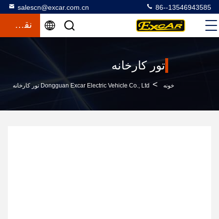
salescn@excar.com.cn
86--13546943585
نقل قول
تور کارخانه
>
خونه
Dongguan Excar Electric Vehicle Co., Ltd تور کارخانه