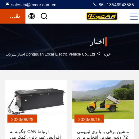
salescn@excar.com.cn
86--13546943585
نقل قول
اخبار
>
خونه
Dongguan Excar Electric Vehicle Co., Ltd اخبار شرکت
2023/08/29
2023/08/16
ماشین برقی با باتری لیتیومی
ارتباط CAN چگونه به
72 ولت، بهترین انتخاب برای
افزایش عمر باتری کمک می