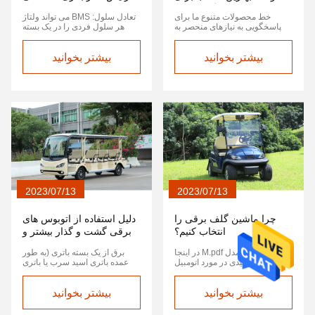
زمین گلف شما.
کند؟
خط محصولات متنوع ما برای
تعادل سلول: BMS می تواند ولتاژ
پاسخگویی به نیازهای منحصر به
هر سلول فردی را در یک بسته
فرد همه مصرف کنندگان طراحی
باتری کنترل کند و اقدامات تعادل
شده است.ما انتخاب هایی را ارائه
را انجام دهد تا از کمرنگ شدن
بیشتر بخوانید
می دهیم که از انتظارات شما
بیشتر بخوانید
سلول های ضعیف تر یا بیش از حد
فراتر می رود، تجربه خرید شما را
شارژ شدن سلول های قوی
بدون مشکل و لذت بخش می کند.
جلوگیری کند.این باعث کاهش عدم
تعادل و تخریب سلول می شود..
کنترل شارژ: با نظارت بر دمای
سلول و ولتاژ، BMS می تواند روند
شارژ را به دقت کنترل کند و شارژ
را در نقطه مناسب متوقف کند.این
باعث جلوگیری از شارژ بیش از حد
و لیتیوم پوششکه باتري ها رو
خراب ميکنه
2023/07/13
2023/07/13
چرا ماشین گلف برقی را
دلیل استفاده از اتوبوس های
انتخاب کنیم؟
برقی گشت و گذار بیشتر و
بیشتر محبوب می شود
راهنمای کاربر مدل M.pdf در اینجا
برق از یک بسته باتری (به طور
چند حقیقت کلیدی در مورد اتومبیل
عمده باتری اسید سرب یا باتری
های گلف الکتریکی وجود دارد:
لیتیوم) که چرخ ها را از طریق یک
اتومبیل های گلف الکتریکی، که
موتور هدایت می کند ، بدست می
بیشتر بخوانید
همچنین واگن های گلف نیز نامیده
بیشتر بخوانید
آید. در مقایسه با اتومبیل های
می شوند، وسایل نقلیه کوچک
تماشای تماشای سوخت ، آلودگی و
باتری هستند که برای حمل گلف
نویز صفر دارد. این وسیله برای