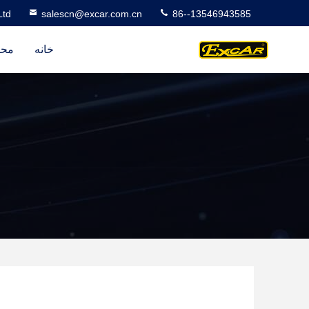
Ltd
salescn@excar.com.cn
86--13546943585
خانه
محص