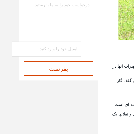
زات آنها در
بفرست
ی گلف گاز
انه ای است.
و نقل
آنها یک