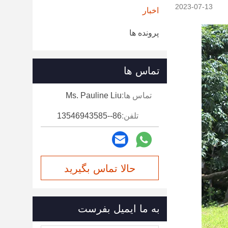
2023-07-13
اخبار
پرونده ها
تماس ها
تماس ها:
Ms. Pauline Liu
تلفن:
86--13546943585
حالا تماس بگیرید
به ما ایمیل بفرست