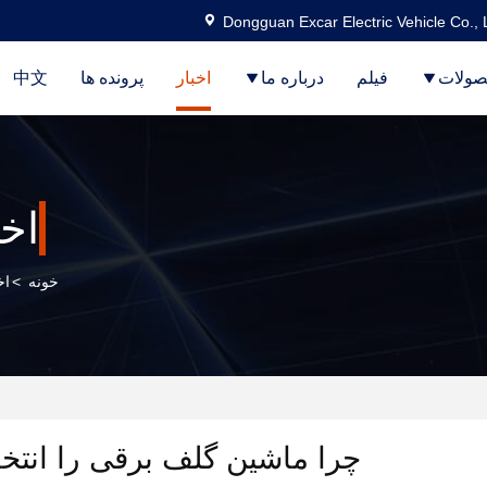
Dongguan Excar Electric Vehicle Co., 
ولات
فیلم
درباره ما
اخبار
پرونده ها
中文
اخب
خونه
>
اخ
چرا ماشین گلف برقی را انتخ