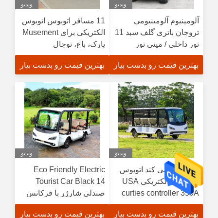
ویدیو
ویدیو
آلومینیوم آلومینیومی
11 مسافر اتوبوس اتوبوس
تروجان باتری گلف سبد 11
الکتریکی برای Musement
تور داخلی / مینی تور
پارک، باغ، توچال
بهترین قیمت رو بدست بیار
بهترین قیمت رو بدست بیار
ویدیو
ویدیو
باتری کار می کند اتوبوس
Eco Friendly Electric
مسافری الکتریکی USA
Tourist Car Black 14
curties controller 350A
صندلی شارژر با فرکانس
بالا
بهترین قیمت رو بدست بیار
بهترین قیمت رو بدست بیار