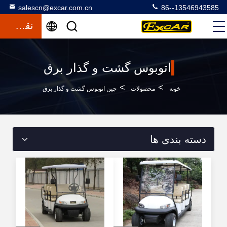
salescn@excar.com.cn
86--13546943585
نقل قول
اتوبوس گشت و گذار برق
>
>
خونه
محصولات
چین اتوبوس گشت و گذار برق
دسته بندی ها