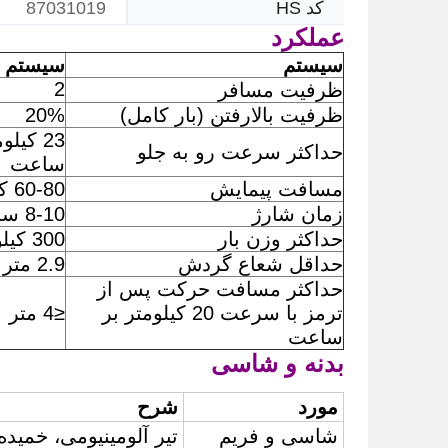
87031019
کد HS
عملکرد
سیستم
سیستم DC
2
ظرفیت مسافر
ظرفیت بالارفتن (بار کامل)
20%
23 کیلو
حداکثر سرعت رو به جلو
ساعت
مسافت پیمایش
60-80 کیلومتر
زمان شارژ
8-10 ساعت
حداکثر وزن بار
300 کیلوگرم
حداقل شعاع گردش
2.9 متر
حداکثر مسافت حرکت پس از
ترمز با سرعت 20 کیلومتر بر
≤4 متر
ساعت
بدنه و شاسی
مورد
شرح
شاسی و فریم
تیر آلومینیومی، خمیده