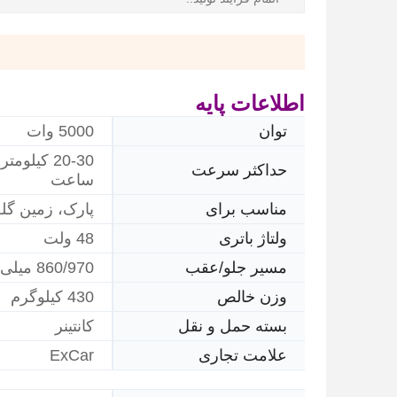
اطلاعات پایه
توان
5000 وات
20-30 کیلومتر
حداکثر سرعت
ساعت
مناسب برای
پارک، زمین گل
ولتاژ باتری
48 ولت
مسیر جلو/عقب
860/970 میلی متر
وزن خالص
430 کیلوگرم
بسته حمل و نقل
کانتینر
ExCar
علامت تجاری