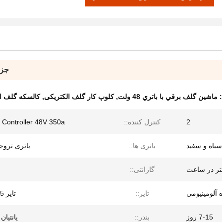
جزئ
:
ماشين گلف برقي با باتري 48 ولت
,
کلوپ کار گلف الکتریکی
,
کالسکه گلف ال
2
کنترل کننده::
s Controller 48V 350a
سیاه و سفید
باتری ها::
باتری تروجان 
گارانتی::
 آلومینیومی
تایر::
تایر 18/8.5-8
7-15 روز
بندر::
یانتیان