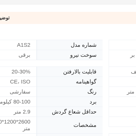
توضی
A1S2
شماره مدل
 بر
سوخت نیرو
برقی
20-30%
ف
قابلیت بالارفتن
گواهینامه
CE، ISO
رنگ
سفارشی
برد
80-100 کیلومتر
حداقل شعاع گردش
2.9 متر
مشخصات
متر