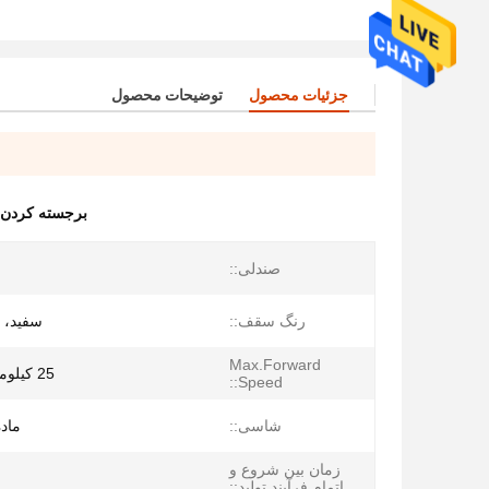
جزئیات محصول
توضیحات محصول
برجسته کردن
صندلی::
رنگ سقف::
سفید، 
Max.Forward
25 کیلومتر در ساعت
Speed::
شاسی::
ماده
زمان بین شروع و
اتمام فرآیند تولید::