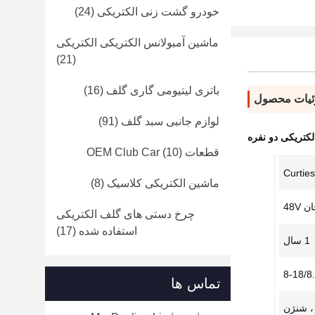
خودرو گشت زنی الکتریکی
(24)
ماشین آمبولانس الکتریکی الکتریکی
(21)
باتری لیتیومی گاری گلف
(16)
یات محصول
لوازم جانبی سبد گلف
(91)
کتریکی دو نفره
قطعات OEM Club Car
(10)
Curtie
ماشین الکتریکی کلاسیک
(8)
48V
چرخ دستی های گلف الکتریکی
استفاده شده
(17)
1 سال
تماس ها
 ، شنژن