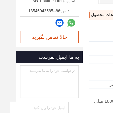
تماس ها:
Ms. Pauline Liu
تلفن:
86--13546943585
حات محصول
حالا تماس بگیرید
به ما ایمیل بفرست
2600*1200*1800 میلی