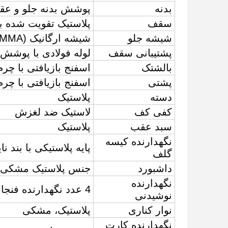
بدنه
پوشش بدنه جلو و عقب از 
سقف
پلاستیک تقویت شده با
شیشه جلو
شیشه ارگانیک (PMMA)، یک تکه یا دو تکه
پشتیبانی سقف
لوله فولادی با پوشش
بالشتک
اسفنج بازیافتی با چ
پشتی
اسفنج بازیافتی با چ
دسته
پلاستیک
کفی کف
لاستیک ضد لغزش
سبد عقب
پلاستیک
نگهدارنده کیسه
پایه پلاستیکی با بند نا
گلف
داشبورد
جنس پلاستیک مشکی، ن
نگهدارنده
4 عدد نگهدارنده فنجان، 2 عدد در هر طرف
نوشیدنی
نوار کناری
پلاستیک، مشکی
نگهدارنده کارت