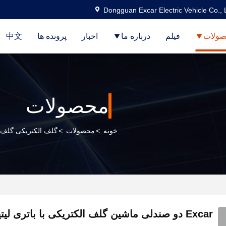
Dongguan Excar Electric Vehicle Co., 
ولات
فیلم
درباره ما
اخبار
پرونده ها
中文
محصولات
خونه
>
محصولات
>
گلف الکتریکی گلف
Excar دو صندلی ماشین گلف الکتریکی با باتری لیتیوم 48 ولت