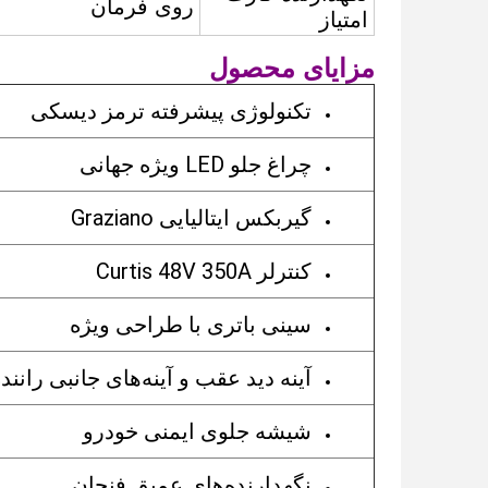
روی فرمان
امتیاز
مزایای محصول
تکنولوژی پیشرفته ترمز دیسکی
چراغ جلو LED ویژه جهانی
گیربکس ایتالیایی Graziano
کنترلر Curtis 48V 350A
سینی باتری با طراحی ویژه
آینه دید عقب و آینه‌های جانبی ران
شیشه جلوی ایمنی خودرو
نگهدارنده‌های عمیق فنجان