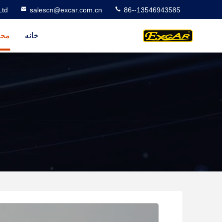
Ltd
salescn@excar.com.cn
86--13546943585
خانه
محص