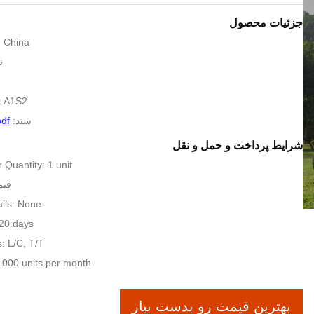
جزئیات محصول
: China
ن
: A1S2
سند:
pdf
شرایط پرداخت و حمل و نقل
Quantity: 1 unit
قیم
ils: None
 20 days
: L/C, T/T
 1000 units per month
بهترین قیمت رو بدست بیار