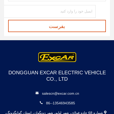
بفرست
DONGGUAN EXCAR ELECTRIC VEHICLE
CO., LTD
salescn@excar.com.cn
86--13546943585
شماره 68 جاده فولای، شهر لیابو، شهر دونگوان، استان گوانگدونگ،