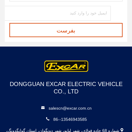
بفرست
DONGGUAN EXCAR ELECTRIC VEHICLE
CO., LTD
salescn@excar.com.cn
86--13546943585
شماره 68 جاده فولای، شهر لیابو، شهر دونگوان، استان گوانگدونگ،