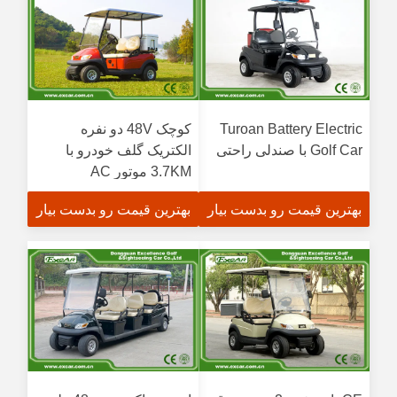
Turoan Battery Electric
کوچک 48V دو نفره
Golf Car با صندلی راحتی
الکتریک گلف خودرو با
3.7KM موتور AC
بهترین قیمت رو بدست بیار
بهترین قیمت رو بدست بیار