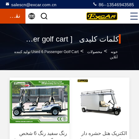
salescn@excar.com.cn
86--13546943585
نقل قول
کلمات کلیدی [ used 6 passenger golf cart ] مطابقت 196 محصولات
>
>
خونه
محصولات
Used 6 Passenger Golf Cart تولید کننده
آنلاین
الکتریک هتل حشره دار
رنگ سفید رنگ 6 شخص