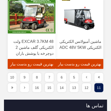
ماشین آمبولانس الکتریکی
EXCAR 3.7KM 48 ولت
الکتریکی ADC 48V 5KW
الکتریکی گلف ماشین 2
دوچرخه با پوشش باران
سفارشی
بهترین قیمت رو بدست بیار
بهترین قیمت رو بدست بیار
10
9
8
7
6
5
16
15
14
13
12
11
تماس ها