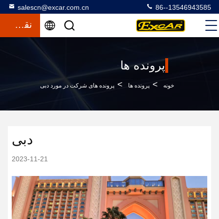
salescn@excar.com.cn
86--13546943585
نقل قول
پرونده ها
>
>
خونه
پرونده ها
پرونده های شرکت در مورد دبی
دبی
2023-11-21