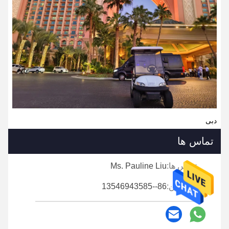
دبی
تماس ها
تماس ها:
Ms. Pauline Liu
تلفن:
86--13546943585