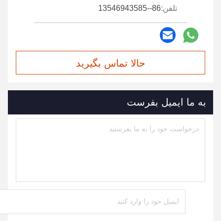
تلفن:
86--13546943585
حالا تماس بگیرید
به ما ایمیل بفرست