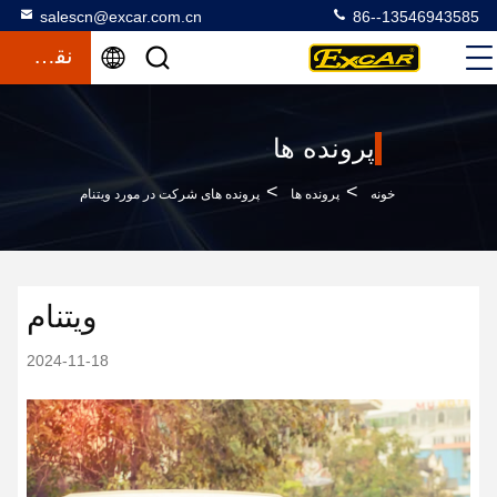
salescn@excar.com.cn
86--13546943585
نقل قول
پرونده ها
>
>
خونه
پرونده ها
پرونده های شرکت در مورد ویتنام
ویتنام
2024-11-18