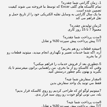
1، زمان گارانتی شما چقدره؟
تمام کالسکه های گلف Excar که توسط ما فروخته می شوند کیفیت
تضمین شده است.
ما یک سال گارانتی به وسایل نقلیه الکتریکی خود را از تاریخ حمل و
نقل فراهم می کند
2زمان توليدش چقدره؟
معمولاً 7 تا 15 روز کاری
3مدت پرداخت شما چقدره؟
T/T پیش پرداخت پیش سپرده 30% و تعادل
4ميشه قطعات رو هم بخريم؟
آره، اگه شما خدمات تعمیر و نگهداری انجام میدید، میتونید قطعات رو
از ما بخرید
5،چطوري بعد از فروش خدمات را فراهم ميکني؟
وقتي که کالسکه رو از ما بخري، من راهنمايي براتون ميفرستم تا ياد
بگيريد و بهتون بگم چطور درستش کنيد.
6مقدار سفارش شما چيه؟
فقط مي تونيد يک واحد سفارش بدين
7ميتونيم لوگو اي که طراحی کرديم رو روي کالسکه قرار بديم؟
بله، می تونی لوگو خودت رو روی سبد قرار بدی.
8مدت پرداخت شما چيه؟
T/T پیش پرداخت پیش سپرده 30% و تعادل