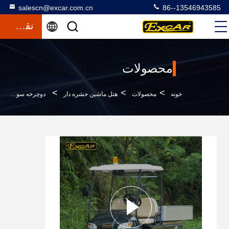
salescn@excar.com.cn
86--13546943585
نقل قول
محصولات
>
>
>
خونه
محصولات
هتل ماشین حشره دار
دوچرخه سواری الکتریکی گلف کامیون الکتریک هتل ماشین با حیاط با حمل و نقل آلومینیوم