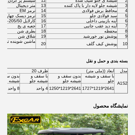
2
شیشه ی جلو شیک شده
12
سیستم پر کردن آب ب
3
شیشه جلو لایه دار با پاک کننده
13
متر دیجیتال
4
محافظ برش فولادی
14
ترمز EM
5
سبد فولادی جلو
15
ترمز دیسک چهار چر
6
آینه بازبینی داخلی
16
کارلايل 205/50-10 لاستیک با چرخ 10 اینچی
7
آینه دید عقب جانبی
17
جعبه ی یخ
8
محفظه
18
بطری شن
9
پوشش نور خورشید
19
شلاق شن
ماشین شوینده توپ
10
پوشش کیف گلف
20
بسته بندی و حمل و نقل
مدل
ابعاد ((ملی متر)
ظرف 20
با سقف و شیشه
بدون سقف و
با سقف و
بدون سقف 
جلو
شیشه جلو
شیشه جلو
شیشه جلو
A1S2
2641*1219*1727
2641*1219*1250
4 واحد
8 واحد
نمایشگاه محصول