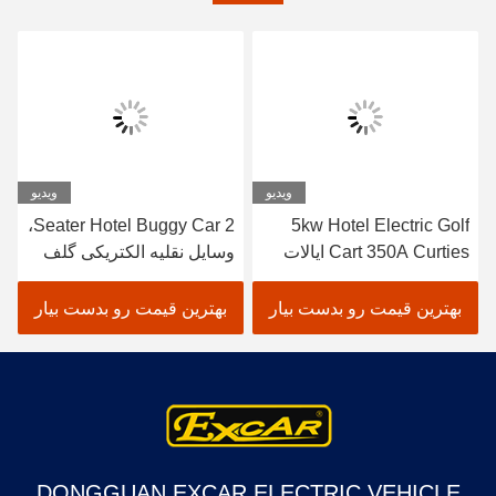
ویدیو
ویدیو
2 Seater Hotel Buggy Car،
5kw Hotel Electric Golf
Cart 350A Curties ایالات
وسایل نقلیه الکتریکی گلف
متحده، Mini Electric Truck
چرخ دستی 100٪ ضد آب
است
بهترین قیمت رو بدست بیار
بهترین قیمت رو بدست بیار
DONGGUAN EXCAR ELECTRIC VEHICLE