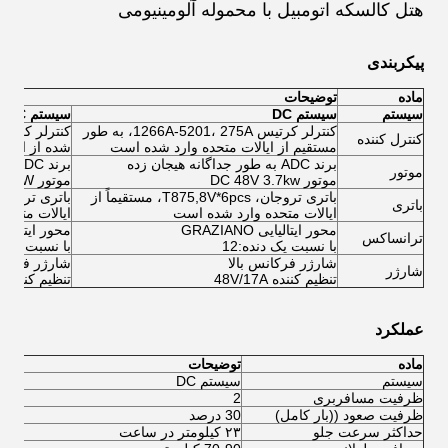
هتل کالسکه اتومبیل با محموله آلومینیومی
پیکربندی
ماده
توضیحات
سیستم
سیستم DC
سیستم AC
کنترلر کرتیس 1266A-5201، 275A، به طور
کنترل کننده
مستقیم از ایالات متحده وارد شده است
شده از ایالا
برند ADC به طور جداگانه هیجان زده
برند ADC به طور جداگانه هیجان زده
موتور
موتور DC 48V 3.7kw
موتور AC 48V 5kW
باتری تروجان، T875,8V*6pcs، مستقیماً از
باتری
ایالات متحده وارد شده است
ایالات متحد
محور ایتالیایی GRAZIANO
محور ایتالیایی ZIANO
ترانساکس
با نسبت یک دنده:12
با نسبت یک دن
شارژر فرکانس بالا
شارژر فرکانس
شارژر
تنظیم کننده 48V/17A
تنظیم کننده 48V/17A
عملکرد
ماده
توضیحات
سیستم
سیستم DC
سیس
ظرفیت مسافربری
2
2
ظرفیت صعود ((بار کامل)
30 درصد
35 درصد
حداکثر سرعت جلو
۲۳ کیلومتر در ساعت
45 کیلومتر در ساع