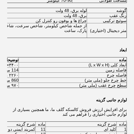
مسافت طولانی
70-90 کيلومتر
80-90 
گوشه
لوله برق، 48 ولت
زنگ عقب
برق، 48 ولت
سوئیچ ترکیبی
چراغ ها و بوفون رو کنترل کن
از جمله شاخص کیلومتر، شاخص سرعت، شاخص بی
متر دیجیتال (اختیاری)
پارک، ساعت
ابعاد
ماده
توضیحات
ابعاد کلی (L x W x H)
۳۴۰۰×۱۲۰۰×۱۸۰۰ میلی متر
فاصله زمین
114 میلی متر
فاصله چرخ
۲۲۶۰ میلی متر
خط چرخ جلو (ملی متر)
860 میلی متر
سطح چرخ عقب (ملی متر)
۹۷۰ میلی متر
لوازم جانبی گزینه
برای افزایش ارزش فروش کالسکه گلف ما، ما همچنین بسیاری از
لوازم جانبی اختیاری را فراهم می کند
.
ماده
شرح گزینه
ماده
شرح گزینه
1
کلید ای
11
کمربند ایمنی دو نقط