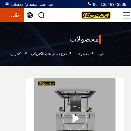
salescn@excar.com.cn
86--13546943585
نقل قول
محصولات
>
>
>
خونه
محصولات
چرخ دستی های الکتریکی
کنترلر Curtis 2 Person Mini Electric Utility Carts توانایی رانندگی بالاتری دارد