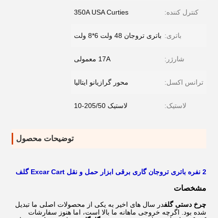
کنترل کننده:
350A USA Curties
باتری:
باتری تروجان 48 ولت 6*8 ولت
شارژر:
17A معمولی
ترانس اکسل:
محور گرازیانو ایتالیا
لاستیک:
لاستیک 205/50-10
توضیحات محصول
2 نفره باتری تروجان گاری برقی ابزار حمل و نقل Excar Cart گلف
مشخصات
چرخ دستی گلف
در سال های اخیر به یکی از محصولات اصلی ما تبدیل
شده بود. اگرچه خروجی ماهانه ما بالا است، اما هنوز سفارشات