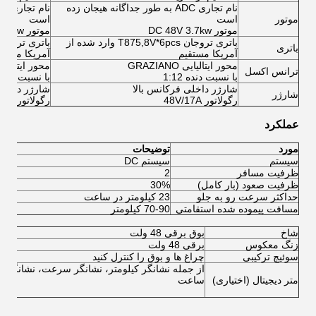
نام تجاری ADC به طور جداگانه هیجان زده
موتور
است
است
موتور DC 48V 3.7kw
موتور AC 48V 5kw
باتری تروجان T875,8V*6pcs وارد شده از
باتری
آمریکا مستقیم
آمریکا مستق
محور ایتالیایی GRAZIANO
محور ایتالیایی ZIANO
ترانس اکسل
با نسبت دنده 1:12
با نسبت دنده :16
شارژر داخلی فرکانس بالا
شارژر داخلی
شارژر
رگولاتور 48V/17A
رگولاتور 48V/17A
عملکرد
مورد
توضیحات
سیستم
سیستم DC
سیس
ظرفیت مسافر
2
2
ظرفیت صعود (بار کامل)
30%
5%
حداکثر سرعت رو به جلو
23 کیلومتر در ساعت
45 کیلومتر در ساع
مسافت پیموده شده استقامتی
70-90 کیلومتر
80-90 
شاخ
بوق برقی 48 ولت
زنگ معکوس
برقی 48 ولت
سوئیچ ترکیبی
چراغ ها و بوق را کنترل کنید
از جمله نشانگر کیلومتر، نشانگر سرعت، نشانگر اض
متر دیجیتال (اختیاری)
ساعت