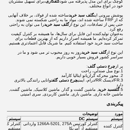
کوچک برای این مدل پذیرفته می شود
گلف
گاری،
برای تسهیل مشتریان
خود در انواع مختلف.
پوشش بیرونی این
گلف
سبد خرید
ساخته شده از فولاد، بر خلاف آنهایی
که از FRP ساخته شده اند، مواد ما به راحتی شکسته نمی شوند.
حتی پس از تصادفات، این نوع از
گلف
سبد خرید
را می توان به راحتی
رفع کرد.
به‌عنوان تولیدکننده این فایل برای سال‌ها، ما همیشه بر کنترل کیفیت
تمرکز کرده‌ایم. ما همیشه اصرار داریم که از بهترین قطعات برای
ساخت سبد خرید خود استفاده کنیم. ما شریک قابل اعتمادتری هستیم.
این نوع از
گلف
سبد خرید
روز به روز محبوب تر می شود و ما در
سراسر کشور فروش بسیار خوبی داریم.
پر از
چرخ دستی گلف
:
1.نوع مبل صندلی، راحت
2. محور محرکه گرازیانو ایتالیا کارآمد
3.FR/دیسک RR/درام، ایمنی
چرخ دستی گلف
توانایی رانندگی بالاتری
دارد
5.
گلف
سبد خرید
, ماشین گشت و گذار, ماشین کلاسیک, ماشین گشت,
ماشین خانه داری, ماشین باری, ماشین کاربردی, سری امنیتی
پیکربندی
مورد
توضیحات
سیستم
سیستم DC
سیستم AC
کنترلر کورتیس 1266A-5201, 275A وارداتی
کنترل کننده
مستقیم از آمریکا
مستقیم از آم