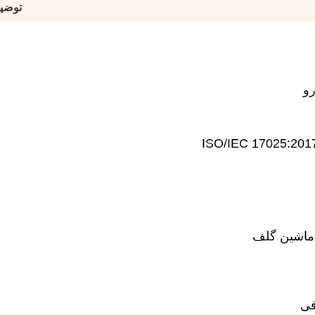
توضی
 ماشین گلف
فی