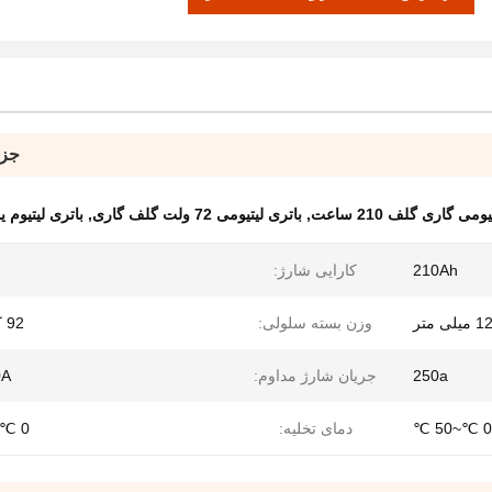
جزئ
ومی گاری گلف 210 ساعت
,
باتری لیتیومی 72 ولت گلف گاری
,
باتری لیتیوم
210Ah
کارایی شارژ:
متر
وزن بسته سلولی:
92 کیلوگرم
250a
جریان شارژ مداوم:
0A
0 ℃~50 ℃
دمای تخلیه:
0 ℃~50 ℃