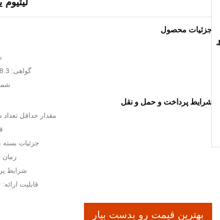
لیتیوم یون 
جزئیات محصول
ن
گواهی: CE;MSDS,UN38.3
شماره
شرایط پرداخت و حمل و نقل
مقدار حداقل تعداد سفار
قیم
جزئیات بسته ب
زمان تحوی
شرایط پرداخت:
قابلیت ارائه: 1000 عدد در ماه
بهترین قیمت رو بدست بیار