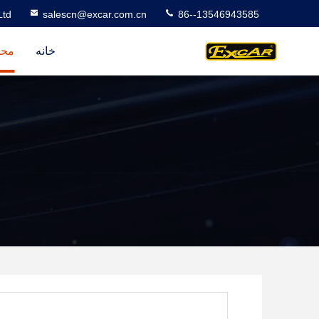
Ltd
salescn@excar.com.cn
86--13546943585
خانه
محص