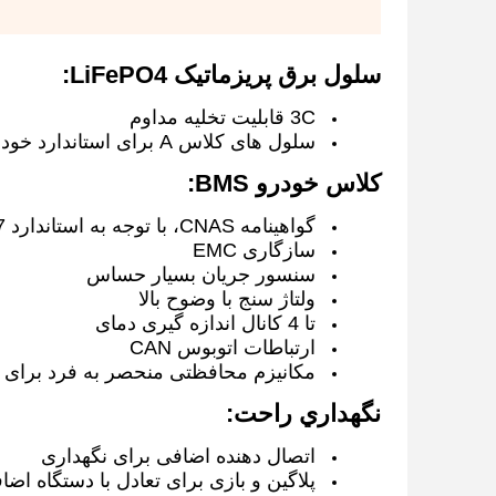
سلول برق پریزماتیک LiFePO4:
3C قابلیت تخلیه مداوم
سلول های کلاس A برای استاندارد خودرو
کلاس خودرو BMS:
گواهینامه CNAS، با توجه به استاندارد ISO/IEC 17025:2017
سازگاری EMC
سنسور جریان بسیار حساس
ولتاژ سنج با وضوح بالا
تا 4 کانال اندازه گیری دمای
ارتباطات اتوبوس CAN
مکانیزم محافظتی منحصر به فرد برای
نگهداري راحت:
اتصال دهنده اضافی برای نگهداری
پلاگین و بازی برای تعادل با دستگاه اضا