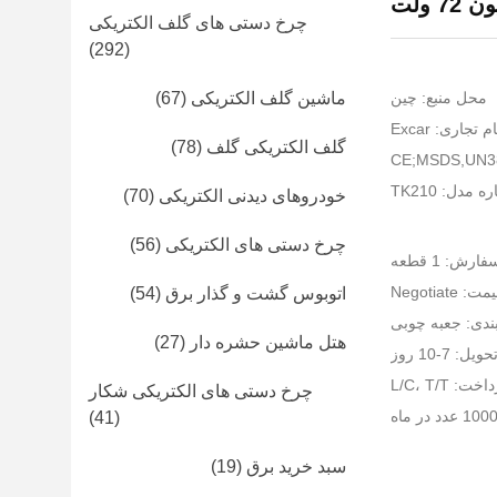
72 ولت
چرخ دستی های گلف الکتریکی
(292)
محل منبع: چین
ماشین گلف الکتریکی
(67)
ام تجاری: Excar
گلف الکتریکی گلف
(78)
 مدل: TK210
خودروهای دیدنی الکتریکی
(70)
چرخ دستی های الکتریکی
(56)
ش: 1 قطعه
ت: Negotiate
اتوبوس گشت و گذار برق
(54)
ندی: جعبه چوبی
هتل ماشین حشره دار
(27)
ل: 7-10 روز
 L/C، T/T
چرخ دستی های الکتریکی شکار
(41)
سبد خرید برق
(19)