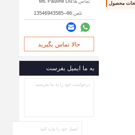
تماس ها:
Ms. Pauline Liu
حات محصول
تلفن:
86--13546943585
حالا تماس بگیرید
به ما ایمیل بفرست