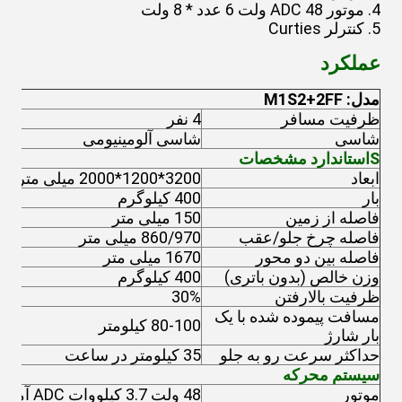
4. موتور ADC 48 ولت 6 عدد * 8 ولت
5. کنترلر Curties
عملکرد
مدل: M1S2+2FF
ظرفیت مسافر
4 نفر
شاسی
شاسی آلومینیومی
S
استاندارد مشخصات
ابعاد
3200*1200*2000 میلی متر
بار
400 کیلوگرم
فاصله از زمین
150 میلی متر
فاصله چرخ جلو/عقب
860/970 میلی متر
فاصله بین دو محور
1670 میلی متر
وزن خالص (بدون باتری)
400 کیلوگرم
ظرفیت بالارفتن
30%
مسافت پیموده شده با یک
80-100 کیلومتر
بار شارژ
حداکثر سرعت رو به جلو
35 کیلومتر در ساعت
سیستم محرکه
موتور
48 ولت 3.7 کیلووات ADC آمریکا