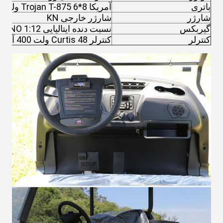
باتری
آمریکا Trojan T-875 6*8 ولت
شارژر
شارژر خارجی KN
گیربکس
نسبت دنده ایتالیایی GRAZIANO 1:12
کنترلر
کنترلر Curtis 48 ولت 400 آمپر