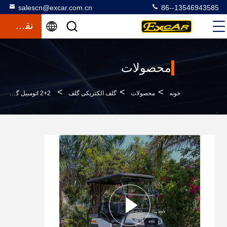
salescn@excar.com.cn
86--13546943585
نقل قول
محصولات
>
>
>
خونه
محصولات
گلف الکتریکی گلف
2+2 اتومبیل گلف برقی بلند شده برای زمین گلف، تفریح در جاده با باتری تروجان