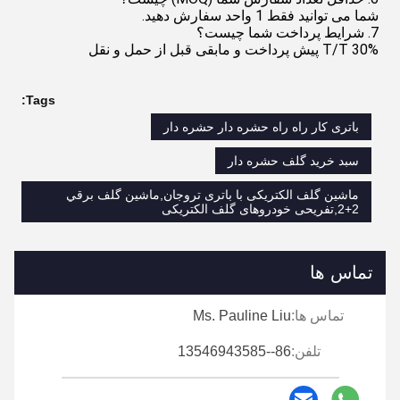
شما می توانید فقط 1 واحد سفارش دهید.
7. شرایط پرداخت شما چیست؟
T/T 30% پیش پرداخت و مابقی قبل از حمل و نقل
Tags:
باتری کار راه راه حشره دار حشره دار
سبد خرید گلف حشره دار
ماشین گلف الکتریکی با باتری تروجان,ماشين گلف برقي
2+2,تفریحی خودروهای گلف الکتریکی
تماس ها
تماس ها:
Ms. Pauline Liu
تلفن:
86--13546943585