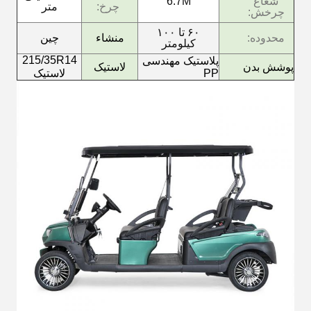
شعاع
6.7M
چرخ:
متر
چرخش:
۶۰ تا ۱۰۰
محدوده:
منشاء
چین
کیلومتر
215/35R14
پلاستیک مهندسی
پوشش بدن
لاستیک
PP
لاستیک