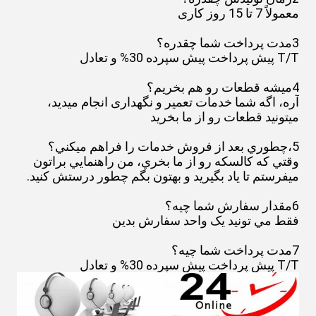
معمولاً 7 تا 15 روز کاری
3مدت پرداخت شما چقدره؟
T/T پیش پرداخت پیش سپرده 30% و تعادل
4ميشه قطعات رو هم بخريم؟
آره، اگه شما خدمات تعمیر و نگهداری انجام میدید،
میتونید قطعات رو از ما بخرید
5،چطوري بعد از فروش خدمات را فراهم ميکني؟
وقتي که کالسکه رو از ما بخري، من راهنمايي براتون
ميفرستم تا ياد بگيريد و بهتون بگم چطور درستش کنيد.
6مقدار سفارش شما چيه؟
فقط مي تونيد يک واحد سفارش بدين
7مدت پرداخت شما چيه؟
T/T پیش پرداخت پیش سپرده 30% و تعادل