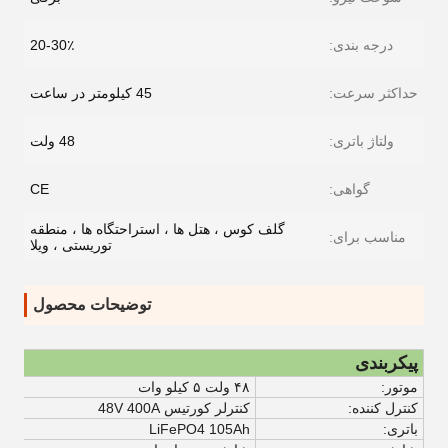
درجه بندی:
20-30٪
حداکثر سرعت:
45 کیلومتر در ساعت
ولتاژ باتری:
48 ولت
گواهی:
CE
گلف کوس ، هتل ها ، استراحتگاه ها ، منطقه
مناسب برای:
توریستی ، ویلا
توضیحات محصول
پیکربندی
موتور:
۴۸ ولت ۵ کیلو وات
کنترل کننده:
کنترلر کورتیس 48V 400A
باتری:
LiFePO4 105Ah