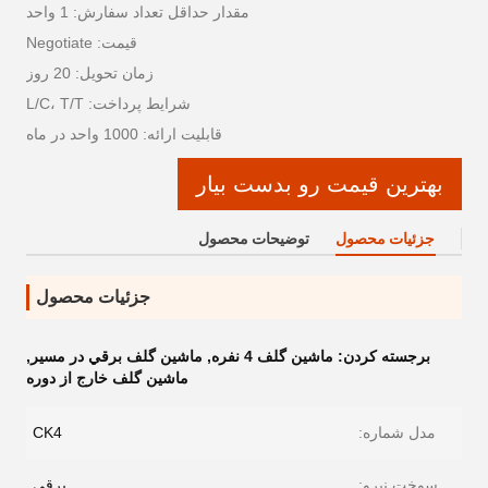
مقدار حداقل تعداد سفارش: 1 واحد
قیمت: Negotiate
زمان تحویل: 20 روز
شرایط پرداخت: L/C، T/T
قابلیت ارائه: 1000 واحد در ماه
بهترین قیمت رو بدست بیار
جزئیات محصول
توضیحات محصول
جزئیات محصول
برجسته کردن:
ماشين گلف 4 نفره
,
ماشين گلف برقي در مسیر
,
ماشين گلف خارج از دوره
مدل شماره:
CK4
سوخت نیرو:
برقی