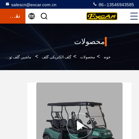
salescn@excar.com.cn
86--13546943585
نقل قول
محصولات
>
>
>
خونه
محصولات
گلف الکتریکی گلف
ماشين گلف تور الکتريکي 4 صندلي براي داخل و خارج از دوره