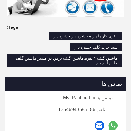
Tags:
باتری کار راه راه حشره دار حشره دار
سبد خرید گلف حشره دار
ماشين گلف 4 نفره,ماشين گلف برقي در مسیر,ماشين گلف
خارج از دوره
تماس ها
تماس ها:
Ms. Pauline Liu
تلفن:
86--13546943585