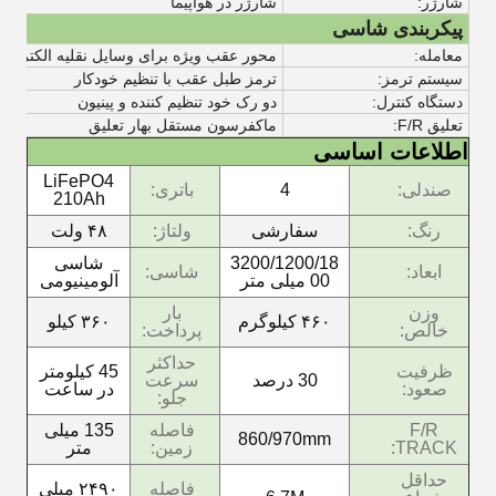
شارژر:
شارژر در هواپیما
پیکربندی شاسی
معامله:
محور عقب ویژه برای وسایل نقلیه الکتریکی
سیستم ترمز:
ترمز طبل عقب با تنظیم خودکار
دستگاه کنترل:
دو رک خود تنظیم کننده و پینیون
تعلیق F/R:
ماکفرسون مستقل بهار تعلیق
اطلاعات اساسی
LiFePO4
صندلی:
4
باتری:
210Ah
رنگ:
سفارشی
ولتاژ:
۴۸ ولت
3200/1200/18
شاسی
ابعاد:
شاسی:
00 میلی متر
آلومینیومی
وزن
بار
۴۶۰ کیلوگرم
۳۶۰ کیلو
خالص:
پرداخت:
حداکثر
ظرفیت
45 کیلومتر
30 درصد
سرعت
صعود:
در ساعت
جلو:
F/R
فاصله
135 میلی
860/970mm
TRACK:
زمین:
متر
حداقل
فاصله
۲۴۹۰ میلی