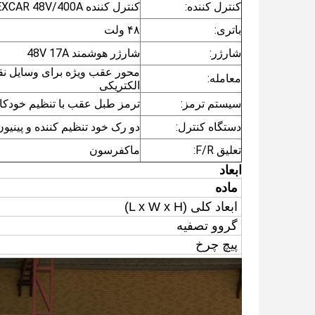
کنترل کننده:
کنترل کننده AC EXCAR 48V/400A
باتری:
۴۸ ولت
شارژر:
شارژر هوشمند 48V 17A
محور عقب ویژه برای وسایل نقل
معامله:
الکتریکی
سیستم ترمز:
ترمز طبل عقب با تنظیم خودکا
دستگاه کنترل:
دو رک خود تنظیم کننده و پینیون
تعلیق F/R:
ماکفرسون
ابعاد
ماده
ابعاد کلی (
L x W x H)
گرو
و تصفیه
پیچ چرخ