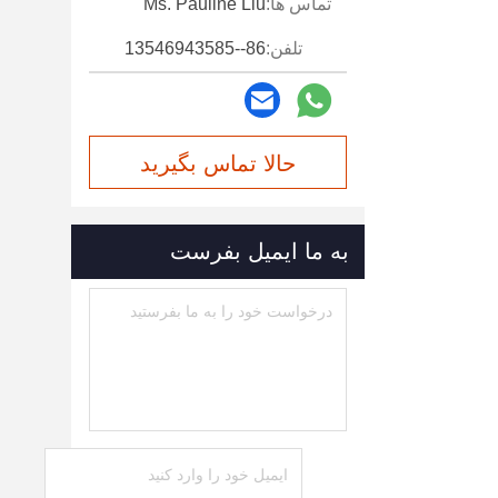
تماس ها:
Ms. Pauline Liu
تلفن:
86--13546943585
حالا تماس بگیرید
به ما ایمیل بفرست