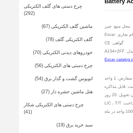
Battery A
چرخ دستی های گلف الکتریکی
(292)
محل منبع: چین
ماشین گلف الکتریکی
(67)
ام تجاری: Excar
گلف الکتریکی گلف
(78)
گواهی: CE
A1S4+2F
خودروهای دیدنی الکتریکی
(70)
Excar catalog.
چرخ دستی های الکتریکی
(56)
رش: 1 واحد
اتوبوس گشت و گذار برق
(54)
ت: قابل مذاکره
هتل ماشین حشره دار
(27)
تحویل: 20 روز
L/C ، T/T
چرخ دستی های الکتریکی شکار
(41)
سبد خرید برق
(19)