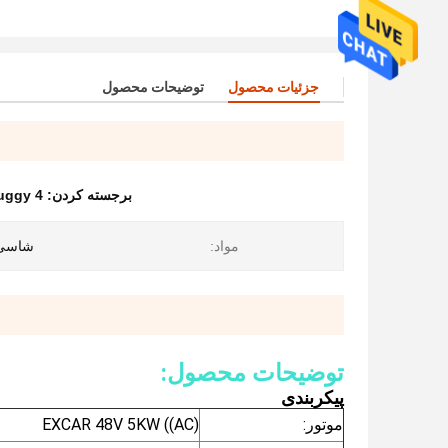
جزئیات محصول
توضیحات محصول
برجسته کردن:
4 seater electric golf buggy
مواد:
شاسی 
توضیحات محصول:
پیکربندی
موتور:
EXCAR 48V 5KW ((AC)