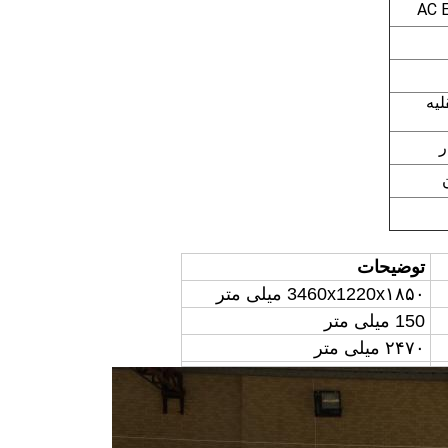
یه
ر
توضیحات
۱۸۵۰ میلی متر
x
1220
x
3460
150 میلی متر
۲۴۷۰ میلی متر