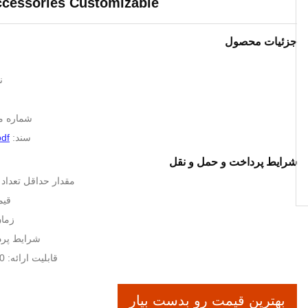
ccessories Customizable
جزئیات محصول
ن
شماره مدل: F
سند:
pdf
شرایط پرداخت و حمل و نقل
مقدار حداقل تعداد سفا
قیم
زمان 
شرایط پرداخت: 
قابلیت ارائه: 1000 واحد در ماه
بهترین قیمت رو بدست بیار