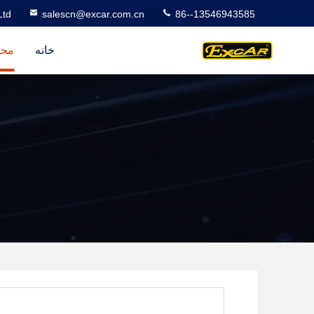
Ltd
salescn@excar.com.cn
86--13546943585
خانه
محص