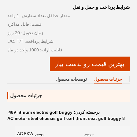
شرایط پرداخت و حمل و نقل
مقدار حداقل تعداد سفارش: 1 واحد
قیمت: قابل مذاکره
زمان تحویل: 20 روز
شرایط پرداخت: L/C، T/T
قابلیت ارائه: 1000 واحد در ماه
بهترین قیمت رو بدست بیار
جزئیات محصول
توضیحات محصول
جزئیات محصول
برجسته کردن:
48V lithium electric golf buggy
,
AC motor steel chassis golf cart
,
8 front seat golf buggy
موتور:
موتور AC 5KW