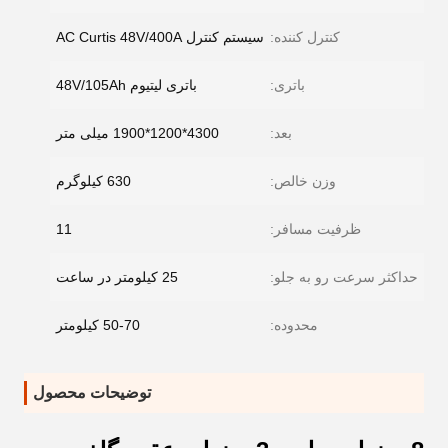
کنترل کننده:
سیستم کنترل AC Curtis 48V/400A
باتری:
باتری لیتیوم 48V/105Ah
بعد:
4300*1200*1900 میلی متر
وزن خالص:
630 کیلوگرم
ظرفیت مسافر:
11
حداکثر سرعت رو به جلو:
25 کیلومتر در ساعت
محدوده:
50-70 کیلومتر
توضیحات محصول