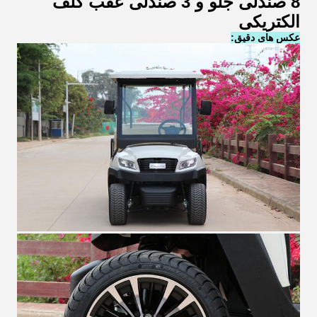
8 صندلی جلو و 3 صندلی عقب گلف
الکتریکی
عکس های دقیق: