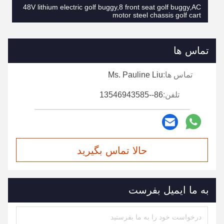
48V lithium electric golf buggy,8 front seat golf buggy,AC
motor steel chassis golf cart
تماس ها
تماس ها:
Ms. Pauline Liu
تلفن:
86--13546943585
حالا تماس بگیرید
به ما ایمیل بفرست