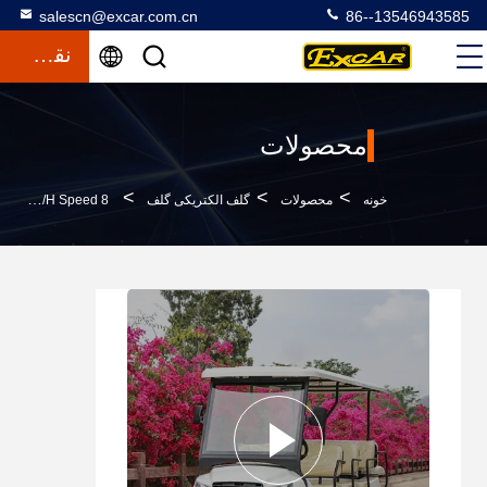
salescn@excar.com.cn
86--13546943585
نقل قول
محصولات
>
>
>
خونه
محصولات
گلف الکتریکی گلف
8 Front Seats & 3 Rear Electric Golf Buggy 48V Lithium Battery AC Motor Steel Chassis 25km/h Speed