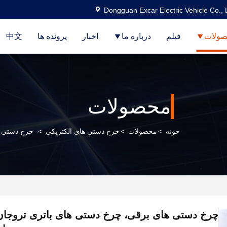
Dongguan Excar Electric Vehicle Co., 
ولات
فیلم
درباره ما
اخبار
پرونده ها
中文
محصولات
خونه
>
محصولات
>
چرخ دستی های الکتریکی
>
چرخ دستی های بر