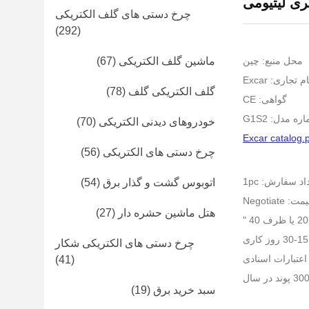
تری لیتیومی
چرخ دستی های گلف الکتریکی
(292)
محل منبع: چین
ماشین گلف الکتریکی
(67)
ام تجاری: Excar
گلف الکتریکی گلف
(78)
گواهی: CE
ره مدل: G1S2
خودروهای دیدنی الکتریکی
(70)
Excar catalog.
چرخ دستی های الکتریکی
(56)
د سفارش: 1pc
اتوبوس گشت و گذار برق
(54)
ت: Negotiate
هتل ماشین حشره دار
(27)
چرخ دستی های الکتریکی شکار
(41)
سبد خرید برق
(19)