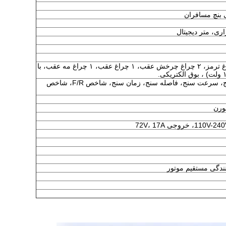
ی بنچ مسافران
۲ چراغ جلو، ۲ چراغ چرخش جلو، ۲ چراغ ترمز، ۲ چراغ چرخش عقب، ۱ چراغ عقب، ۱ چراغ مه عقب، با
با باتری توان سنج، آمپری سنج، ولت سنج، سرعت سنج، فاصله سنج، زمان سنج، شاخص F/R، شاخص
ورن
دگی مستقیم موتور