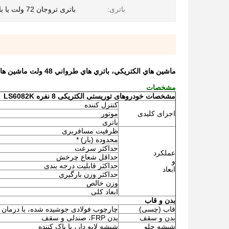
باتری:
باتری تروجان 72 ولت یا باتری لیتیومی
ماشين هاي الکتريکي، باتري هاي طرواني 48 ولت ماشين هاي الکتريکي
مشخصات
مشخصات خودروهای توریستی الکتریکی 8 نفره LS6082K
کنترل کننده
اجزای کلیدی
موتور
باتری
ظرفیت مسافربری
محدوده (بار) *
حداکثر سرعت
عملکرد
حداقل شعاع چرخش
و
حداکثر قابلیت درجه بندی
ابعاد
حداکثر وزن بارگیری
وزن خالص
ابعاد کلی
بدن و قاب
قاب (چسی)
چارچوب فولادی جوشیده شده، با درمان 
بدن و سقف
بدن FRP، صندلی و سقف
شیشه جلو
شیشه لایه دار، با پاک کننده