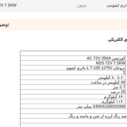
موتور:
2V 7.5KW
توضی
کورتیس AC 72V 350A
KDS 72V 7.5KW
تروجان T-105 12*6V یا باتری لیتیوم
2
۶۰ تا ۸۰ کیلومتر
40 کیلومتر در ساعت
5.7 متر
25 درصد
۶۴۰ کیلوگرم
۱۱۲۰ کیلوگرم
5300X1500X2000 میلی متر
ضد زنگ لرزه از شن و ماسه و رنگ