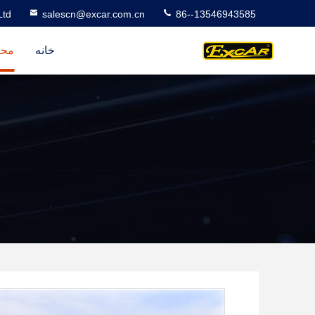
Ltd
salescn@excar.com.cn
86--13546943585
خانه
محص