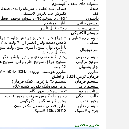
پشتوانه های سقف
آلومینیوم
صندلی
صندلی بلند عقب با سرپناه راننده، صندل
کف
کفپوش ضد لغزش لاستیکی
داشبورد
FRP، با سوئیچ F/R، سوئیچ توقف اضطراری، متر دیجیتال
پوشش جانبی
آلیاژ آلومینیوم
آینه ی سمت
دو تا، قابل تاشو
سیستم الکتریکی
سیستم روشنایی و
سیگنال
کاهش دهنده ولتاژ (تغییر از ۷۲ ولت به ۱۲ ولت) ، بوق الکتریکی.
متر دیجیتال
سیگنال چرخش
سیستم صوتی
پخش کننده سی دی و رادیو، با 4 بلندگو
سوئیچ ترکیبی
سوئیچ چراغ، سوئیچ جاروبرقی، سوئیچ ه
بزار پشتیبان
12 ولت
شارژر
شارژر هوشمند، ورودی 110V-240V ~ 50Hz-60Hz، خروجی 72V، 17A
فرمان، ترمز، انتقال و تعلیق
سیستم فرمان
سیستم EPS (برقی کمک فرمان)
سیستم ترمز
ترمز هیدرولیک تقویت کننده خلاء
شتاب دهنده
تغییر سرعت بدون گام
حالت رانندگی
دو مرحله کاهش سرعت محور عقب، رانن
محور عقب
محور کار سنگین با دگرگونی
سیستم تعلیق
تعلیق فصلی مستقل مکفرسون
چرخ و لاستیک
165/70R13 لاستیک
تصویر محصول