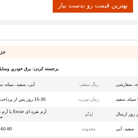
بهترین قیمت رو بدست بیار
جزئ
برجسته کردن:
برق خودرو
,
وسایل
اه، سفارشی
رنگ سقف:
آبی، سفید، سیاه، 
ا سیاه، سفید
زمان سرب:
15-30 روز پس از پرداخت سپرده
آرم نقره ای xcar
لوگو:
س
سفید، آبی
محدوده:
60-80 کیلومتر