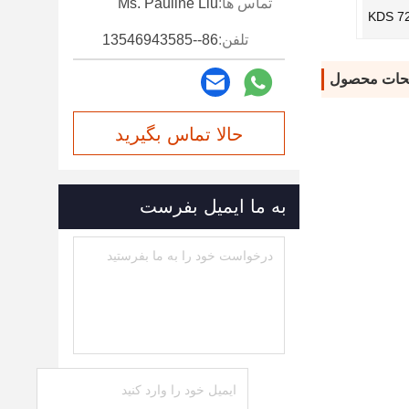
تماس ها:
Ms. Pauline Liu
KDS 7
تلفن:
86--13546943585
حات محصول
حالا تماس بگیرید
به ما ایمیل بفرست