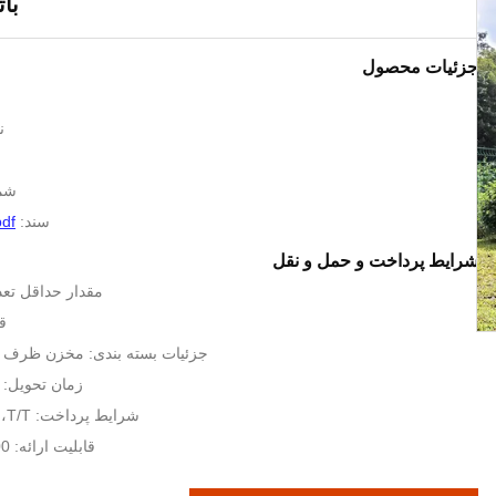
با
جزئیات محصول
ن
شما
سند:
pdf
شرایط پرداخت و حمل و نقل
مقدار حداقل تعدا
قیم
جزئیات بسته بندی: مخزن ظرف 20 یا ظرف 40 "
زمان تحویل: 15-30 روز کاری
شرایط پرداخت: T/T، اعتبارات اسنادی
قابلیت ارائه: 3000 پوند در سال