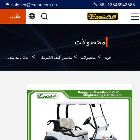
salescn@excar.com.cn
86--13546943585
نقل قول
محصولات
>
>
>
خونه
محصولات
ماشین گلف الکتریکی
CE تایید شده اتومبیل اتومبیل گلف اتومبیل / شاسی آلومینیومی 2 صندلی برقی Ca