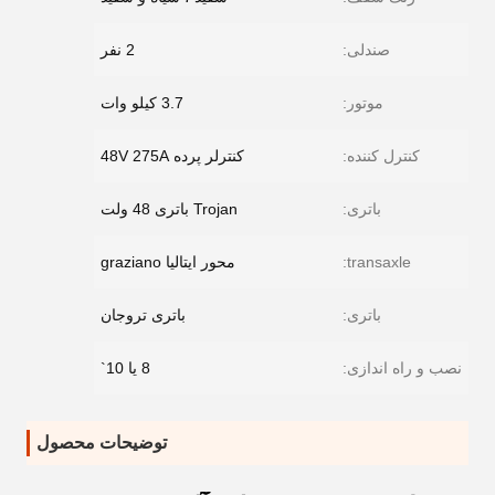
صندلی:
2 نفر
موتور:
3.7 کیلو وات
کنترل کننده:
کنترلر پرده 48V 275A
باتری:
Trojan باتری 48 ولت
transaxle:
محور ایتالیا graziano
باتری:
باتری تروجان
نصب و راه اندازی:
8 یا 10`
توضیحات محصول