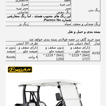
سفید
خاکستری
آبی تیره
سرخ
سبز
سبز تیره
رنگ بدن
رنگ بنفش
شامپاین
این رنگ های محبوب هستند ، اما رنگ سفارشی شم
شماره Panton No.
رنگ صندلی و سقف
سیاه
رنگ بژ
بسته بندی و حمل و نقل
سبد خرید گلف در جعبه فولادی بسته بندی خواهد شد
مدل
ابعاد (میلی متر)
ظرف 20 اینچی
دارای سقف و
بدون سقف و
دارای سقف و
بدون سقف 
شیشه جلو
شیشه جلو
شیشه جلو
شیشه جلو
A1S2
2641 * 1219 *
2641 * 1219 *
4 واحد
8units
1250
1727