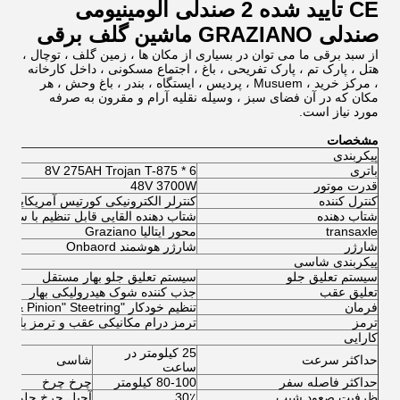
CE تایید شده 2 صندلی آلومینیومی
صندلی GRAZIANO ماشین گلف برقی
از سبد برقی ما می توان در بسیاری از مکان ها ، زمین گلف ، توچال ،
هتل ، پارک تم ، پارک تفریحی ، باغ ، اجتماع مسکونی ، داخل کارخانه
، مرکز خرید ، Musuem ، پردیس ، ایستگاه ، بندر ، باغ وحش ، هر
مکان که در آن فضای سبز ، وسیله نقلیه آرام و مقرون به صرفه
مورد نیاز است.
مشخصات
پیکربندی
باتری
6 * 8V 275AH Trojan T-875
قدرت موتور
48V 3700W
کنترل کننده
کنترلر الکترونیکی کورتیس آمریکایی
شتاب دهنده
شتاب دهنده القایی قابل تنظیم با سرع
transaxle
محور ایتالیا Graziano
شارژر
شارژر هوشمند Onbaord
پیکربندی شاسی
سیستم تعلیق جلو
سیستم تعلیق جلو بهار مستقل
تعلیق عقب
جذب کننده شوک هیدرولیکی بهار
فرمان
تنظیم خودکار "Rack & Pinion" Steetring
ترمز
ترمز درام مکانیکی عقب و ترمز بازسا
کارایی
25 کیلومتر در
حداکثر سرعت
شاسی
ساعت
حداکثر فاصله سفر
80-100 کیلومتر
چرخ چرخ
ظرفیت صعود شیب
30٪
آجیل چرخ جلو