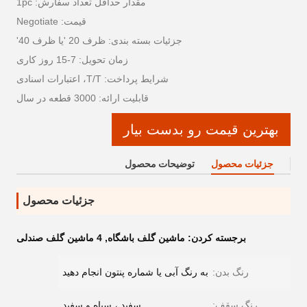
مقدار حداقل تعداد سفارش: 1pc
قیمت: Negotiate
جزئیات بسته بندی: ظرف 20 'یا ظرف 40'
زمان تحویل: 7-15 روز کاری
شرایط پرداخت: T/T، اعتبارات اسنادی
قابلیت ارائه: 3000 قطعه در سال
بهترین قیمت رو بدست بیار
جزئیات محصول
توضیحات محصول
جزئیات محصول
برجسته کردن:
ماشین گلف باشگاه
,
4 ماشین گلف صندلی
رنگ بدن:
به رنگ آبی یا شماره پنتون انجام دهید
رنگ سقف:
سفید ، سیاه و سفید