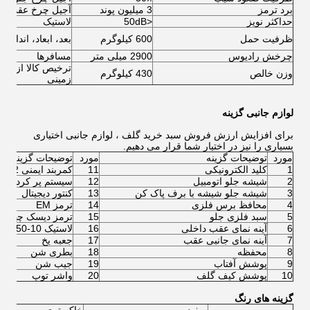
برد ترمز
3 میلیون پوند
آجیل چرخ عقب
حداکثر نویز
<50dB
لاستیک
ظرفیت حمل
600 کیلوگرم
بعد، ابعاد، اندازه
چرخش رادیوس
2900 میلی متر
مسافرها
ترخیص کالا از گم
وزن خالص
430 کیلوگرم
زمینی
لوازم جانبی گزینه
برای افزایش ارزش فروش سبد خرید گلف ، لوازم جانبی اختیاری
بسیاری را نیز در اختیار شما قرار می دهیم.
مورد
توضیحات گزینه
مورد
توضیحات گزینه
1
کلید الکترونیکی
11
کمربند ایمنی 2 نقطه ای
2
شیشه جلو اتومبیل
12
سیستم پر کردن آب
3
شیشه جلو شیشه با برف پاک کن
13
کنتور دیجیتال
4
محافظ برس فلزی
14
ترمز EM
5
سبد فلزی جلو
15
ترمز دیسک چهار 
6
آینه نمای عقب داخلی
16
لاستیک Carlisle 205 / 50-10 با چرخ 10 اینچ
7
آینه نمای جانبی عقب
17
جعبه یخ
8
محفظه
18
بطری شن
9
پوشش آفتاب
19
جیب شن
10
پوشش کیف گلف
20
واشر توپ
گزینه های رنگ