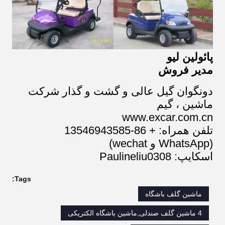
پائولین لیو
مدیر فروش
دونگوان گیل عالی و گشت و گذار شرکت
ماشین ، گیم
www.excar.com.cn
تلفن همراه: + 86-13546943585
(WhatsApp و wechat)
اسکایپ: Paulineliu0308
Tags:
ماشین گلف باشگاه
4 ماشین گلف صندلی,ماشین باشگاه الکتریکی