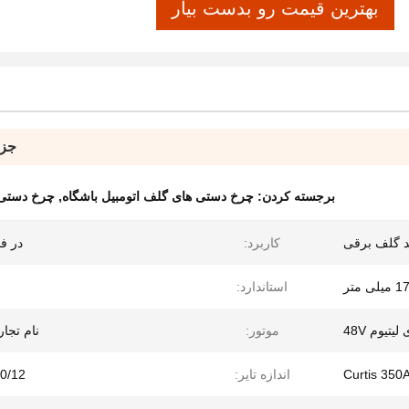
بهترین قیمت رو بدست بیار
جزئ
برجسته کردن:
چرخ دستی های گلف اتومبیل باشگاه
,
چرخ دستی 
 گلف برقی
کاربرد:
در ف
استاندارد:
تیوم 48V
موتور:
نام تجاری 
Curtis 350
اندازه تایر:
8/10/12