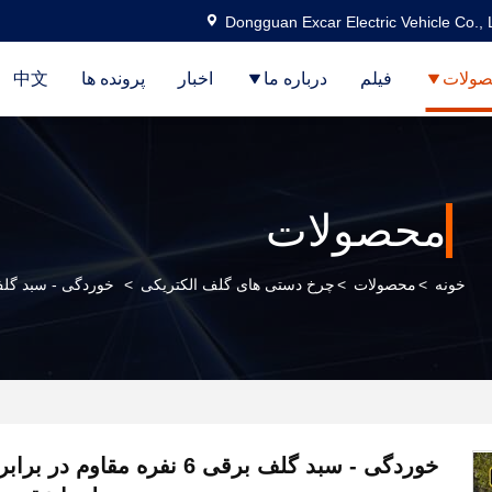
Dongguan Excar Electric Vehicle Co., 
ولات
فیلم
درباره ما
اخبار
پرونده ها
中文
محصولات
خونه
>
محصولات
>
چرخ دستی های گلف الکتریکی
>
خوردگی - سبد گلف برقی 6 نفره مقاوم در برابر با چراغ
خوردگی - سبد گلف برقی 6 نفره مقاوم 