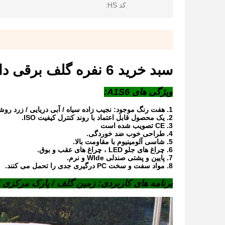
کد HS:
سبد خرید 6 نفره گلف برقی دارای گواهینامه CE / حصار برقی گلف
ویژگی های A1S6:
1. هفت رنگ موجود: نجیب زاده سیاه / آبی دریایی / زرد روشن / بنفش مرموز / و غیره.
2. یک محصول قابل اعتماد با روند کنترل کیفیت ISO.
3. CE تصویب شده است
4. طراحی خوب ضد خوردگی.
5. شاسی آلومینیوم با مقاومت بالا.
6. چراغ های جلو LED ، چراغ های عقب و بوق.
7. پایین و پشتی صندلی WIde و نرم.
8. مواد سفت و سخت PC درگیری جدی را تحمل می کنند.
برنامه های کاربردی: زمین گلف / پارک مرکزی 