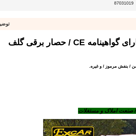
87031019
توضی
/ صنعت املاک و مستغلات