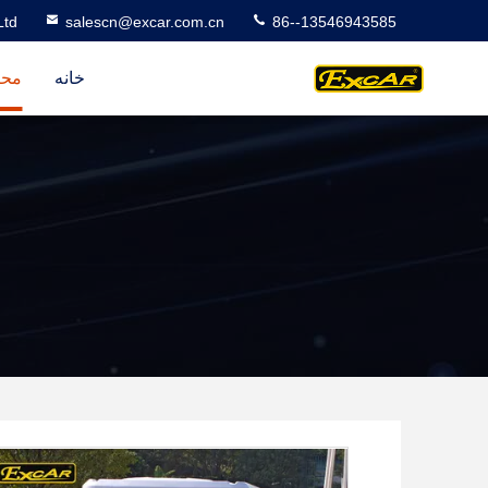
Ltd
salescn@excar.com.cn
86--13546943585
خانه
محص