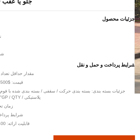
جلو یا عقب LED و شاخ
جزئیات محصول
ن
شما
شرایط پرداخت و حمل و نقل
مقدار حداقل تعداد سفا
قیمت: $4500-4800/per unit
جزئیات بسته بندی: بسته بندی حرکت / سقفی / بسته بندی شده با فوم 
پلاستیکی / QTY 4units-20 "GP / QTY
زمان تحویل: 
شرایط پرداخت: ، T / T
قابلیت ارائه: 400 واحد در هر ماه