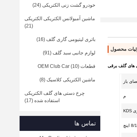
خودرو گشت زنی الکتریکی
(24)
ماشین آمبولانس الکتریکی الکتریکی
(21)
باتری لیتیومی گاری گلف
(16)
یات محصول
لوازم جانبی سبد گلف
(91)
های گلف برقی
قطعات OEM Club Car
(10)
ماشین الکتریکی کلاسیک
(8)
ضای باز
چرخ دستی های گلف الکتریکی
م
استفاده شده
(17)
KDS
تماس ها
 اینچ