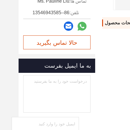
تماس ها:
Ms. Pauline Liu
تلفن:
86--13546943585
حات محصول
حالا تماس بگیرید
به ما ایمیل بفرست