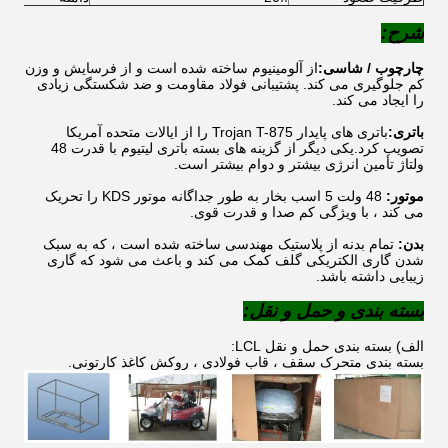
شرح:
چارچوب / شاسی:
از آلومینیوم ساخته شده است و از فرسایش و وزن
کم جلوگیری می کند. پشتیبانی فولاد مقاومت و ضد شکستگی زیادی
را ایجاد می کند.
باتری:
باتری های پایدار Trojan T-875 را از ایالات متحده آمریکا
تصویب کرد.یکی دیگر از گزینه های بسته باتری لیتیوم با قدرت 48
ولتاژ تأمین انرژی بیشتر و دوام بیشتر است.
موتور:
48 ولت 5 اسب بخار به طور جداگانه موتور KDS را تحریک
می کند ، با ویژگی کم صدا و قدرت قوی.
بدن:
تمام بدنه از پلاستیک مهندسی ساخته شده است ، که به سبک
شدن گاری الکتریکی گلف کمک می کند و باعث می شود که گاری
زیبایی داشته باشد.
بسته بندی و حمل و نقل:
الف) بسته بندی حمل و نقل LCL:
بسته بندی متحرک سقف ، قاب فولادی ، روکش کاغذ کارتونی.