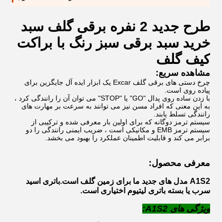
طرح جدید 2 نفره برقی گلف سبد
خرید سبد برقی سبز رنگ با براکت
کیف گلف
مشاهده سریع:
چرخ دستی های برقی گلف Excar یک ابزار ایده آل جایگزین برای
پیاده روی است.
با زدن ساده روی پدال "GO" یا "STOP" می توان آن را رانندگی کرد ،
به این معنی که افراد مسن نیز می توانند به سرعت بر مهارت های
رانندگی تسلط یابند.
سیستم ترمز دوگانه که برای اولین بار معرفی شده و ترکیبی از
سیستم ترمز EMB و مکانیکی است ، ضریب ایمنی رانندگی را دو
برابر می کند و قابلیت اطمینان عملکرد را بهبود می بخشد.
معرفی محصول:
A1S2 مدل های جدید ما برای زمین گلف است.باتری اسید
سرب یا بسته باتری لیتیوم اختیاری است.
ویژگی های A1S2: