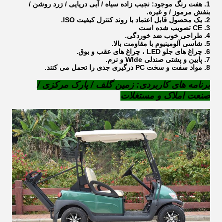
1. هفت رنگ موجود: نجیب زاده سیاه / آبی دریایی / زرد روشن /
بنفش مرموز / و غیره.
2. یک محصول قابل اعتماد با روند کنترل کیفیت ISO.
3. CE تصویب شده است
4. طراحی خوب ضد خوردگی.
5. شاسی آلومینیوم با مقاومت بالا.
6. چراغ های جلو LED ، چراغ های عقب و بوق.
7. پایین و پشتی صندلی WIde و نرم.
8. مواد سفت و سخت PC درگیری جدی را تحمل می کنند.
برنامه های کاربردی: زمین گلف / پارک مرکزی /
صنعت املاک و مستغلات