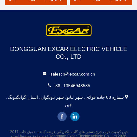
DONGGUAN EXCAR ELECTRIC VEHICLE
CO., LTD
salescn@excar.com.cn
86--13546943585
شماره 68 جاده فولای، شهر لیابو، شهر دونگوان، استان گوانگدونگ،
چین
چین کیفیت خوب چرخ دستی های گلف الکتریکی عرضه کننده. حقوق چاپ 2017-
2026 Dongguan Excar Electric Vehicle Co., Ltd تمام حقوق محفوظ است