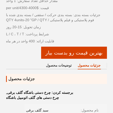
مقدار حداقل تعداد سفارش: 1 واحد
قیمت: $4000-4300/per unit
جزئیات بسته بندی: بسته بندی حرکت / سقفی / بسته بندی شده با
فوم پلاستیکی و فیلم پلاستیکی / QTY 4units-20 "GP / QTY
زمان تحویل: 15-20 روز
شرایط پرداخت: L / C ، T / T
قابلیت ارائه: 400 واحد در هر ماه
بهترین قیمت رو بدست بیار
جزئیات محصول
توضیحات محصول
جزئیات محصول
برجسته کردن:
چرخ دستی باشگاه گلف برقی
,
چرخ دستی های گلف اتومبیل باشگاه
نام محصول:
سبد گلف برقی