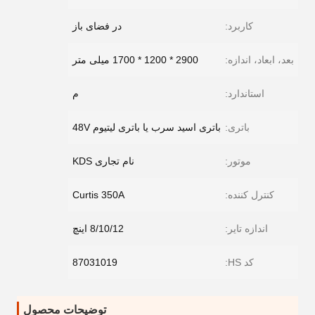
کاربرد:
در فضای باز
بعد، ابعاد، اندازه:
2900 * 1200 * 1700 میلی متر
استاندارد:
م
باتری:
باتری اسید سرب یا باتری لیتیوم 48V
موتور:
نام تجاری KDS
کنترل کننده:
Curtis 350A
اندازه تایر:
8/10/12 اینچ
کد HS:
87031019
توضیحات محصول