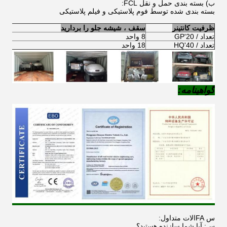
ب) بسته بندی حمل و نقل FCL:
بسته بندی شده توسط فوم پلاستیکی و فیلم پلاستیکی
ظرفیت کانتینر
سقف ، شیشه جلو را بردارید
دا
تعداد / 20'GP
8 واحد
4 واحد
تعداد / 40'HQ
18 واحد
10 واحد
گواهینامه:
س FAالات متداول:
س: آیا شما سازنده هستید؟