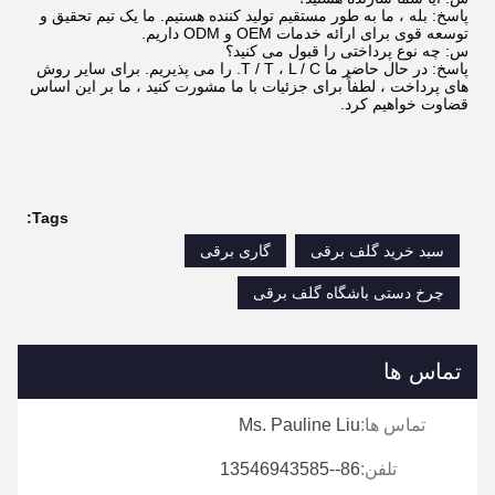
پاسخ: بله ، ما به طور مستقیم تولید کننده هستیم. ما یک تیم تحقیق و
توسعه قوی برای ارائه خدمات OEM و ODM داریم.
س: چه نوع پرداختی را قبول می کنید؟
پاسخ: در حال حاضر ما T / T ، L / C. را می پذیریم. برای سایر روش
های پرداخت ، لطفاً برای جزئیات با ما مشورت کنید ، ما بر این اساس
قضاوت خواهیم کرد.
Tags:
سبد خرید گلف برقی
گاری برقی
چرخ دستی باشگاه گلف برقی
تماس ها
تماس ها:
Ms. Pauline Liu
تلفن:
86--13546943585