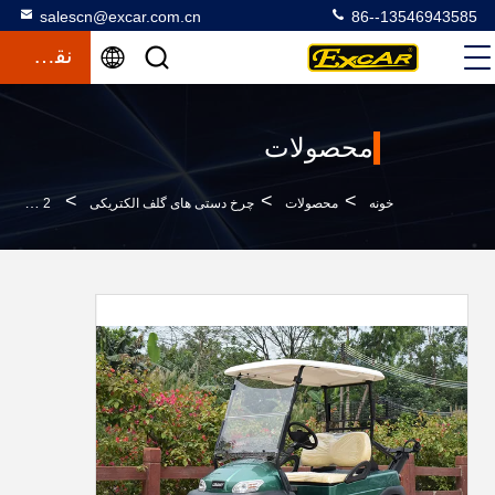
salescn@excar.com.cn
86--13546943585
نقل قول
محصولات
>
>
>
خونه
محصولات
چرخ دستی های گلف الکتریکی
2 سرنشین برقی کلاب اتومبیل Car Golf Golf Buggy Green Color 2900 * 1200 * 1700mm