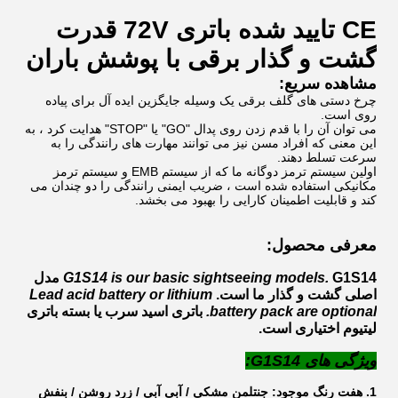
CE تایید شده باتری 72V قدرت
گشت و گذار برقی با پوشش باران
مشاهده سریع:
چرخ دستی های گلف برقی یک وسیله جایگزین ایده آل برای پیاده
روی است.
می توان آن را با قدم زدن روی پدال "GO" یا "STOP" هدایت کرد ، به
این معنی که افراد مسن نیز می توانند مهارت های رانندگی را به
سرعت تسلط دهند.
اولین سیستم ترمز دوگانه ما که از سیستم EMB و سیستم ترمز
مکانیکی استفاده شده است ، ضریب ایمنی رانندگی را دو چندان می
کند و قابلیت اطمینان کارایی را بهبود می بخشد.
معرفی محصول:
G1S14 is our basic sightseeing models.
G1S14 مدل
اصلی گشت و گذار ما است.
Lead acid battery or lithium
battery pack are optional.
باتری اسید سرب یا بسته باتری
لیتیوم اختیاری است.
ویژگی های G1S14:
1. هفت رنگ موجود: جنتلمن مشکی / آبی آبی / زرد روشن / بنفش