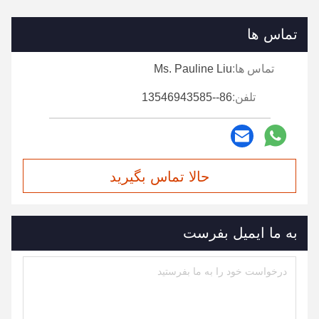
تماس ها
تماس ها:
Ms. Pauline Liu
تلفن:
86--13546943585
حالا تماس بگیرید
به ما ایمیل بفرست