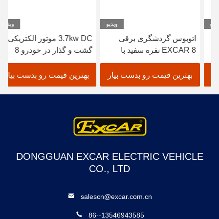
ویدیو
ویدیو
اتوبوس گردشگری برقی
3.7kw DC موتور الکتریکی
EXCAR 8 نفره سفید با
گشت و گذار در خودرو 8
شارژر داخلی 17 آمپر
صندلی سفید الکتریک
ساعت، مناسب برای مناطق
اتوبوس شاتل
بهترین قیمت رو بدست بیار
بهترین قیمت رو بدست بیار
شهری و تفریحی
DONGGUAN EXCAR ELECTRIC VEHICLE
CO., LTD
salescn@excar.com.cn
86--13546943585