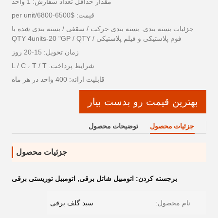
مقدار حداقل تعداد سفارش: 1 واحد
قیمت: $6500-6800/per unit
جزئیات بسته بندی: بسته بندی حرکت / سقفی / بسته بندی شده با
فوم پلاستیکی و فیلم پلاستیکی / QTY 4units-20 "GP / QTY
زمان تحویل: 15-20 روز
شرایط پرداخت: L / C ، T / T
قابلیت ارائه: 400 واحد در هر ماه
بهترین قیمت رو بدست بیار
جزئیات محصول
توضیحات محصول
جزئیات محصول
برجسته کردن:
اتومبیل شاتل برقی
,
اتومبیل توریستی برقی
نام محصول:
سبد گلف برقی