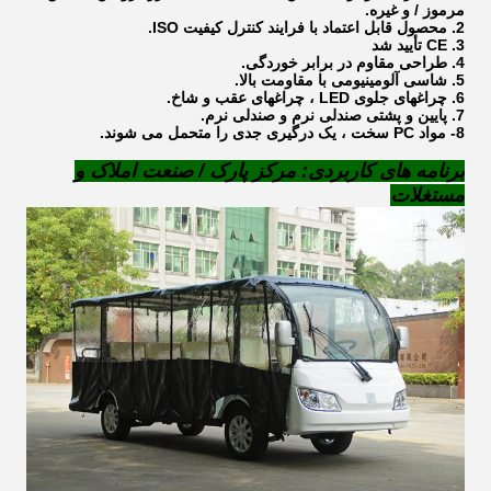
مرموز / و غیره.
2. محصول قابل اعتماد با فرایند کنترل کیفیت ISO.
3. CE تأیید شد
4. طراحی مقاوم در برابر خوردگی.
5. شاسی آلومینیومی با مقاومت بالا.
6. چراغهای جلوی LED ، چراغهای عقب و شاخ.
7. پایین و پشتی صندلی نرم و صندلی نرم.
8- مواد PC سخت ، یک درگیری جدی را متحمل می شوند.
برنامه های کاربردی: مرکز پارک / صنعت املاک و
مستغلات