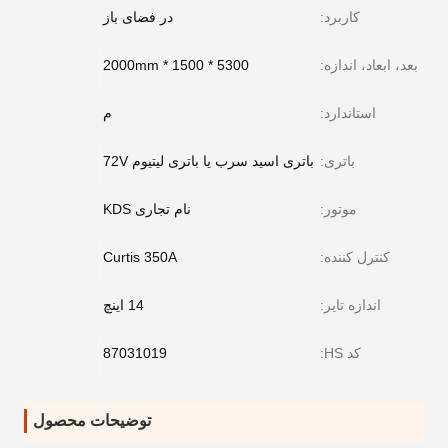
کاربرد:
در فضای باز
بعد، ابعاد، اندازه:
5300 * 1500 * 2000mm
استاندارد:
م
باتری:
باتری اسید سرب یا باتری لیتیوم 72V
موتور:
نام تجاری KDS
کنترل کننده:
Curtis 350A
اندازه تایر:
14 اینچ
کد HS:
87031019
توضیحات محصول