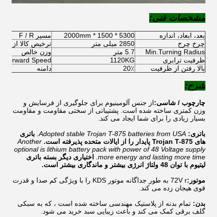
مشخصات فنی:
بعد، ابعاد، اندازه
5300 * 1500 * 2000mm
مسیر F / R
چرخ چرخ
2850 میلی متر
ترخیص کالا از گم
Min.Turning Radius
5.7 متر
وزن خالص
ظرفیت ترابری
1120KG
.Forward Speed
بالا رفتن از ظرفیت
20٪
دامنه
شرح:
چارچوب / شاسی:
از جنس آلومینیوم برای جلوگیری از فرسایش و
وزن کمتری ساخته شده است. پشتیبانی از سختی مقاومت و مقاومت
بسیار زیادی را برای شما ایجاد می کند.
باتری:
Adopted stable Trojan T-875 batteries from USA.
باتری
های Trojan T-875 پایدار را از ایالات متحده پذیرفته است.
Another
optional is lithium battery pack with power of 48 Voltage supply
more energy and lasting more time.
اختیاری دیگر بسته باتری
لیتیوم با توان 48 ولتاژ انرژی بیشتر و ماندگاری بیشتر است.
موتور:
72V r به طور جداگانه موتور KDS را با ویژگی کم صدا و قدرت
قوی هیجان زده می کند.
بدن:
تمام بدنه از پلاستیک مهندسی ساخته شده است ، که به سبکی
گلف برقی کمک می کند و باعث زیبایی سبد خرید می شود.