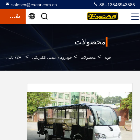
salescn@excar.com.cn
86--13546943585
نقل قول
محصولات
>
>
>
خونه
محصولات
خودروهای دیدنی الکتریکی
72V باتری قدرت گشت و گذار الکتریکی با پوشش باران 14 تایر اینچ