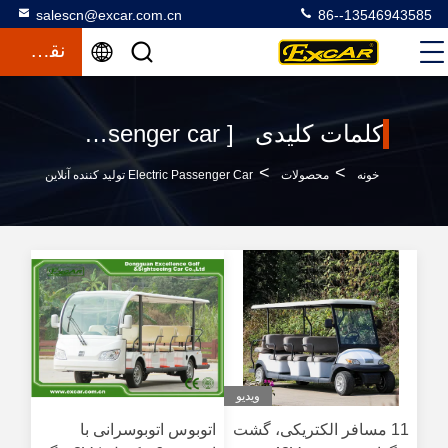
salescn@excar.com.cn
86--13546943585
نقل قول
کلمات کلیدی [ electric passenger car ] مطابقت 0 محصولات
>
>
خونه
محصولات
Electric Passenger Car تولید کننده آنلاین
ویدیو
11 مسافر الکتریکی، گشت
اتوبوس اتوبوسرانی با