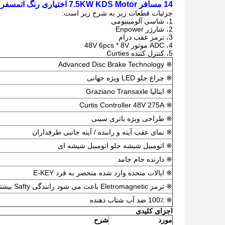
14 مسافر 7.5KW KDS Motor اختیاری رنگ اتمسفر الکتریکی اتوبوس توریستی عمل می کند
جزئیات قطعات زیر به شرح زیر است:
1، شاسی آلومینیومی
2، شارژر Enpower
3، ترمز عقب درام
4، ADC موتور 48V 6pcs * 8V
5، کنترل کننده Curties
※ Advanced Disc Brake Technology
※ چراغ جلو LED ویژه جهانی
※ ایتالیا Graziano Transaxle
※ Curtis Controller 48V 275A
※ طراحی ویژه باتری سینی
※ نمای عقب آینه و راننده / آینه جانبی طرفداران
※ اتومبیل شیشه جلو اتومبیل شیشه ای
※ دارنده جام جامد
※ ایالات متحده وارد شده منحصر به فرد E-KEY
※ ترمز Eletromagnetic باعث می شود رانندگی Safty بیشتر
※ 100٪ ضد آب شتاب دهنده
اجزای کلیدی
مورد
شرح