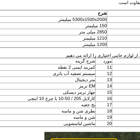
شرح
5300x1500x2000 میلیمتر
150 میلیمتر
2850 میلی متر
1210 میلیمتر
1200 میلیمتر
لوازم جانبی اختیاری را ارائه می دهیم.
مورد
شرح گزینه
11
کمربند ایمنی 2 نقطه
12
سیستم تصفیه آب باتری
13
متر دیجیتال
14
EM ترمز
15
چهار ترمز دیسکی
16
کارلایل 205 / 50-10 با چرخ 10 اینچی
17
یخ جعبه
18
بطری شن و ماسه
19
شن و ماسه
20
ماشین لباسشویی