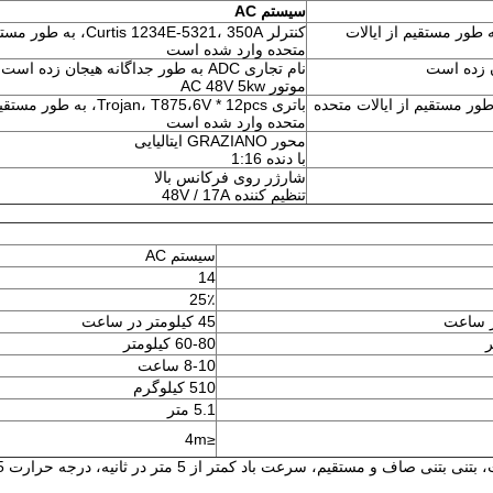
سیستم AC
 Curtis 1266A-5301، 350A، به طور مستقیم از ایالات
کنترلر urtis 1234E-5321، 350A
متحده وارد شده است
نام تجاری ADC به طور جداگانه هیجان زده است
موتور AC 48V 5kw
Trojan، T875،6V * 12، به طور مستقیم از ایالات متحده
باتری Trojan، T875،6V * 12pcs، ب
متحده وارد شده است
محور GRAZIANO ایتالیایی
با دنده 1:16
شارژر روی فرکانس بالا
تنظیم کننده 48V / 17A
سیستم AC
14
25٪
45 کیلومتر در ساعت
60-80 کیلومتر
8-10 ساعت
510 کیلوگرم
5.1 متر
≤4m