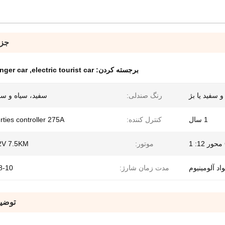
جزئ
برجسته کردن:
electric tourist car
,
enger car
 سفید یا بژ
رنگ صندلی:
سفید، سیاه و سفی
1 سال
کنترل کننده:
ties controller 275A
موتور:
2V 7.5KM
اد آلومینیوم
مدت زمان شارژ:
8-10 ساعت
توضی