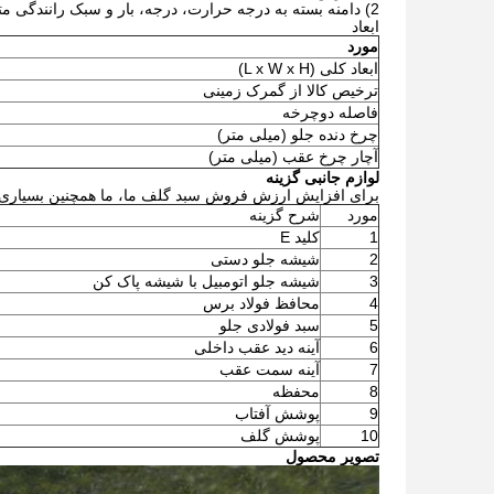
2) دامنه بسته به درجه حرارت، درجه، بار و سبک رانندگی متفاوت است.
ابعاد
مورد
ابعاد کلی (L x W x H)
ترخیص کالا از گمرک زمینی
فاصله دوچرخه
چرخ دنده جلو (میلی متر)
آچار چرخ عقب (میلی متر)
لوازم جانبی گزینه
برای افزایش ارزش فروش سبد گلف ما، ما همچنین بسیاری از 
مورد
شرح گزینه
1
کلید E
2
شیشه جلو دستی
3
شیشه جلو اتومبیل با شیشه پاک کن
4
محافظ فولاد برس
5
سبد فولادی جلو
6
آینه دید عقب داخلی
7
آینه سمت عقب
8
محفظه
9
پوشش آفتاب
10
پوشش گلف
تصویر محصول