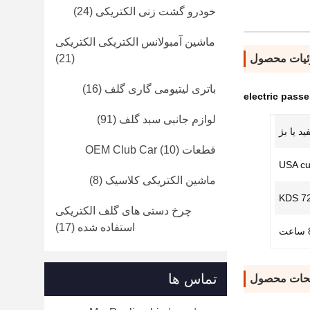
خودرو گشت زنی الکتریکی
(24)
ماشین آمبولانس الکتریکی الکتریکی
یات محصول
(21)
باتری لیتیومی گاری گلف
(16)
electric pass
لوازم جانبی سبد گلف
(91)
د یا بژ
قطعات OEM Club Car
(10)
USA cur
ماشین الکتریکی کلاسیک
(8)
KDS 7
چرخ دستی های گلف الکتریکی
استفاده شده
(17)
تماس ها
حات محصول