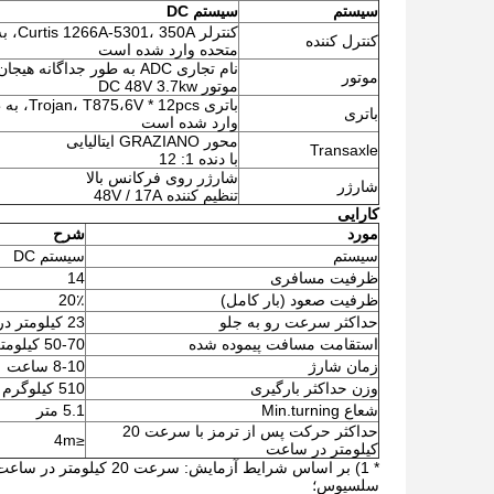
سیستم
سیستم DC
کنترلر
کنترل کننده
متحده وارد شده است
نام تجاری ADC به طور جداگانه هیجان زده است
موتور
موتور DC 48V 3.7kw
باتری pcs
باتری
وارد شده است
محور GRAZIANO ایتالیایی
Transaxle
با دنده 1: 12
شارژر روی فرکانس بالا
شارژر
تنظیم کننده 48V / 17A
کارایی
مورد
شرح
سیستم
سیستم DC
ظرفیت مسافری
14
ظرفیت صعود (بار کامل)
20٪
حداکثر
سرعت رو به جلو
23 کیلومتر در ساعت
استقامت مسافت پیموده شده
50-70 کیلومتر
زمان شارژ
8-10 ساعت
وزن حداکثر بارگیری
510 کیلوگرم
شعاع Min.turning
5.1 متر
حداکثر
حرکت پس از ترمز با سرعت 20
≤4m
کیلومتر در ساعت
سلسیوس؛