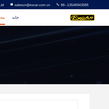
Ltd
salescn@excar.com.cn
86--13546943585
خانه
محص