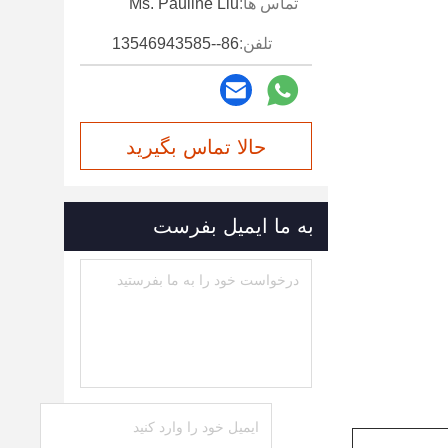
تماس ها:
Ms. Pauline Liu
تلفن:
86--13546943585
حالا تماس بگیرید
به ما ایمیل بفرست