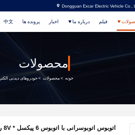
Dongguan Excar Electric Vehicle Co., 
ولات
فیلم
درباره ما
اخبار
پرونده ها
中文
محصولات
خونه
>
محصولات
>
خودروهای دیدنی الکتر
اتوبوس اتوبوسرانی با اتوبوس 6 پیکسل * 8V رنگ اختیاری