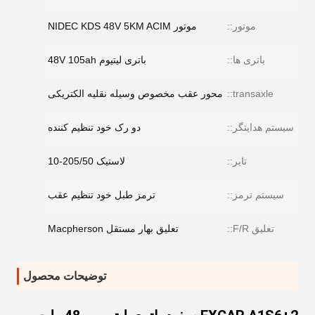
موتور::
موتور NIDEC KDS 48V 5KM ACIM
باتری ها::
باتری لیتیوم 48V 105ah
transaxle::
محور عقب مخصوص وسیله نقلیه الکتریکی
سیستم هدایتگر::
دو رک خود تنظیم کننده
تایر::
لاستیک 205/50-10
سیستم ترمز::
ترمز طبل خود تنظیم عقب
تعلیق F/R::
تعلیق بهار مستقل Macpherson
توضیحات محصول