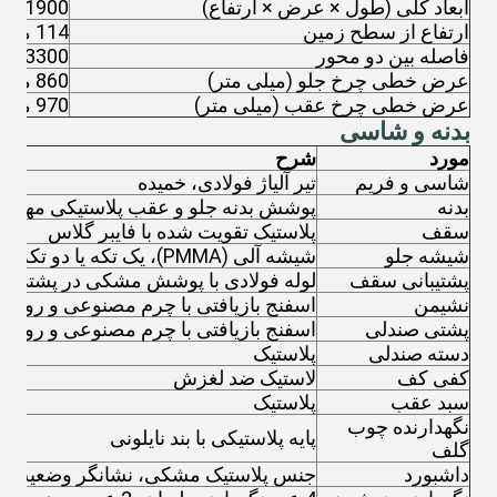
ابعاد کلی (طول × عرض × ارتفاع)
0x1200x1900
ارتفاع از سطح زمین
114 میلی متر
فاصله بین دو محور
3300 میلی متر
عرض خطی چرخ جلو (میلی متر)
860 میلی متر
عرض خطی چرخ عقب (میلی متر)
970 میلی متر
بدنه و شاسی
مورد
شرح
شاسی و فریم
تیر آلیاژ فولادی، خمیده
بدنه
پوشش بدنه جلو و عقب پلاستیکی مهندسی PP، تزر
سقف
پلاستیک تقویت شده با فایبر گلاس
شیشه جلو
شیشه آلی (PMMA)، یک تکه یا دو تکه
پشتیبانی سقف
لوله فولادی با پوشش مشکی در پشتی پ
نشیمن
اسفنج بازیافتی با چرم مصنوعی و روکش
پشتی صندلی
اسفنج بازیافتی با چرم مصنوعی و روکش
دسته صندلی
پلاستیک
کفی کف
لاستیک ضد لغزش
سبد عقب
پلاستیک
نگهدارنده چوب
پایه پلاستیکی با بند نایلونی
گلف
داشبورد
جنس پلاستیک مشکی، نشانگر وضعیت بات