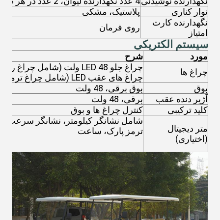
نگهدارنده نوشیدنی
4 عدد نگهدارنده لیوان، 2 عدد در هر طرف
نوار کناری
پلاستیک، مشکی
نگهدارنده کارت
روی فرمان
امتیاز
سیستم الکتریکی
مورد
شرح
چراغ جلو LED 48 ولت (شامل چراغ راهنما و چراغ موقعیت)،
چراغ ها
چراغ های عقب LED (شامل چراغ ترمز و چراغ راهنما)،
بوق
بوق برقی، 48 ولت
آژیر دنده عقب
برقی، 48 ولت
کلید ترکیبی
کنترل چراغ ها و بوق
شامل نشانگر کیلومتر، نشانگر سرعت، نش
متر دیجیتال
ترمز پارک، ساعت
(اختیاری)