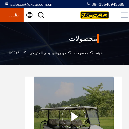
salescn@excar.com.cn
86--13546943585
نقل قول
محصولات
>
>
>
خونه
محصولات
خودروهای دیدنی الکتریکی
6+2 کالسکه گلف الکتریکی دوستدار محیط زیست با باتری لیتیوم 48 ولت