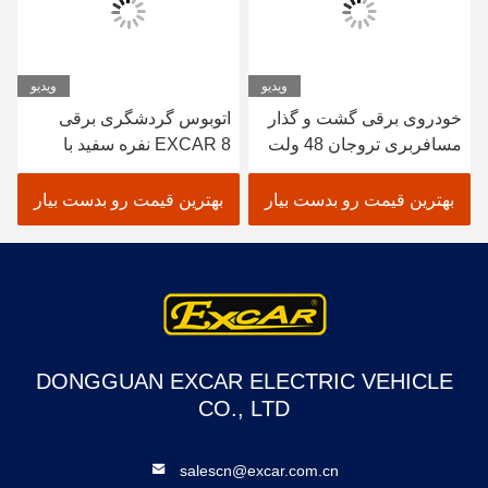
ویدیو
ویدیو
خودروی برقی گشت و گذار
اتوبوس گردشگری برقی
مسافربری تروجان 48 ولت
EXCAR 8 نفره سفید با
با تأییدیه ISO و کنترلر Curtis
شارژر داخلی 17 آمپر
برای عملکرد کم مصرف در
ساعت، مناسب برای مناطق
بهترین قیمت رو بدست بیار
بهترین قیمت رو بدست بیار
جاذبه‌های گردشگری فضای
شهری و تفریحی
باز
DONGGUAN EXCAR ELECTRIC VEHICLE
CO., LTD
salescn@excar.com.cn