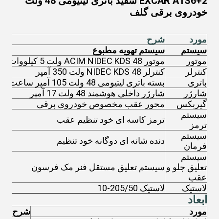
EXCAR A1S6+2 سفید باتری لیتیومی 48 ولت
خودروی برقی گلف
مورد
شرح
سیستم
سیستم تهویه مطبوع
موتور
موتور ACIM NIDEC KDS 48 ولت 5 کیلووات
کنترلر
کنترلر NIDEC KDS 48 ولت 350 آمپر
باتری
بسته باتری لیتیومی 48 ولت 105 آمپر ساعت
شارژر
شارژر داخلی هوشمند 48 ولت 17 آمپر
گیربکس
محور عقب مخصوص خودروی برقی
سیستم
ترمز کاسه ای خود تنظیم عقب
ترمز
سیستم
دنده شانه ای دوگانه خود تنظیم
فرمان
سیستم
تعلیق جلو و
سیستم تعلیق مستقل فنر مک فرسون
عقب
لاستیک
لاستیک 205/50-10
ابعاد
مورد
شرح