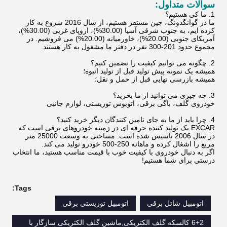
سوالات متداول:
1. ما کی هستیم؟
ما در گوانگدونگ، چین مستقر هستیم، از سال 2016 شروع به کار
کرده ایم، به جنوب شرقی آسیا (30.00%)، اروپای غربی (30.00%)،
آمریکای جنوبی (20.00%)، خاورمیانه (20.00%) می فروشیم. در
مجموع حدود 201-300 نفر در دفتر ما مشغول به کار هستند.
2. چگونه می توانیم کیفیت را تضمین کنیم؟
همیشه یک نمونه پیش تولید قبل از تولید انبوه؛
همیشه بازرسی نهایی قبل از حمل و نقل؛
3. چه چیزی می توانید از ما بخرید؟
خودروی گلف، باگی برقی، اتوبوس توریستی، لوازم جانبی
4. چرا باید از ما به جای تامین کنندگان دیگر خرید کنید؟
EXCAR یک تولید کننده حرفه ای در زمینه خودروهای برقی است که
در سال 2006 تاسیس شده است. مساحتی به وسعت 25000 متر
مربع را اشغال کرده و ماهانه 250-500 خودرو تولید می کند.
اگر به دنبال خودروی با کیفیت خوب با قیمت مناسب هستید، ما انتخاب
درستی برای شما هستیم!
Tags:
اتومبیل شاتل برقی
اتومبیل توریستی برقی
6+2 کالسکه گلف الکتریکی,ماشین گلف الکتریکی سازگار با