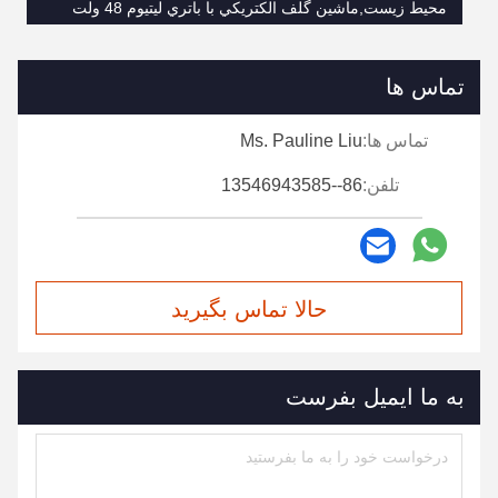
محیط زیست,ماشين گلف الکتريکي با باتري ليتيوم 48 ولت
تماس ها
تماس ها:
Ms. Pauline Liu
تلفن:
86--13546943585
حالا تماس بگیرید
به ما ایمیل بفرست