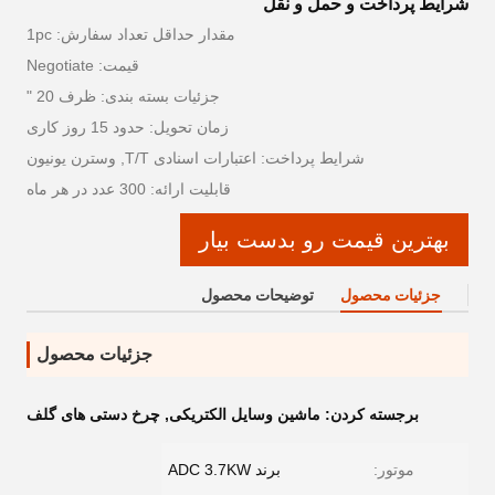
شرایط پرداخت و حمل و نقل
مقدار حداقل تعداد سفارش: 1pc
قیمت: Negotiate
جزئیات بسته بندی: ظرف 20 "
زمان تحویل: حدود 15 روز کاری
شرایط پرداخت: اعتبارات اسنادی T/T, وسترن یونیون
قابلیت ارائه: 300 عدد در هر ماه
بهترین قیمت رو بدست بیار
جزئیات محصول
توضیحات محصول
جزئیات محصول
برجسته کردن:
ماشین وسایل الکتریکی
,
چرخ دستی های گلف
موتور:
برند ADC 3.7KW