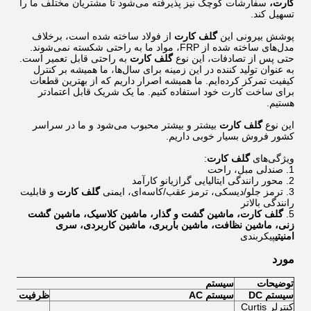
کارت،
سفارشات کوچک نیز پذیرفته می‌شود تا مشتریان مختلف ما را
تسهیل کند.
پوشش بیرونی این
گلف
کارت
از فولاد ساخته شده است، برخلاف
مدل‌های ساخته شده از FRP، مواد ما به راحتی شکسته نمی‌شوند.
حتی پس از تصادفات، این نوع
گلف
کارت
به راحتی قابل تعمیر است.
به عنوان تولید کننده در این زمینه برای سال‌ها، ما همیشه بر کنترل
کیفیت تمرکز کرده‌ایم. ما همیشه اصرار داریم که از بهترین قطعات
برای ساخت کارت خود استفاده کنیم. ما یک شریک قابل اعتمادتر
هستیم.
این نوع
گلف
کارت
بیشتر و بیشتر محبوب می‌شود و ما در سراسر
کشور فروش بسیار خوبی داریم.
ویژگی‌های
گلف کارت
:
1. صندلی مبل، راحت
2. محور رانندگی ایتالیایی گرازیانو کارآمد
3. ترمز جلو/دیسکی، ترمز عقب/کاسه‌ای، ایمنی
گلف کارت
و قابلیت
رانندگی بالاتر
5.
گلف
کارت، ماشین گشت و گذار، ماشین کلاسیک، ماشین گشت
زنی، ماشین نظافت، ماشین باربری، ماشین کاربردی، سری
امنیتی
پیکربندی
مورد
توضیحات
سیستم
سیستم DC
سیستم AC
ظرفیت مسا
کنترلر Curtis