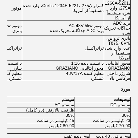
1266A-5201،
کنترلر Curtis 1234E-5221، 275A، وارد شده
275A، وارد
موتور
مستقیماً از آمریکا
شده مستقیماً
از آمریکا
برند ADC
موتور AC 48V 5kw
موتور AC 48V 5kw
جداگانه تحریک
برند ADC جداگانه تحریک شده
باتری
شده
باتری ترواین،
T875، 8V*6
عدد، وارد شده
ترانزاکسل
ترانزاکسل
مستقیماً از
آمریکا
محور ایتالیایی
با نسبت دنده 1:16
با نسبت دنده :16
GRAZIANO
محور ایتالیایی GRAZIANO
شارژر
شارژر داخلی
تنظیم کننده 48V/17A
تنظیم کننده 48V/17A
فرکانس بالا
عملکرد
عملکرد
مورد
توضیحات
سیستم
سیستم DC
سیستم AC
ظر
2
ظرفیت بالارفتن (بار کامل)
ظرف
30%
35%
حدا
23 کیلومتر در ساعت
45 کیلومتر در ساعت
مس
70-90 کیلومتر
80-90 کیلومتر
بوق
بوق برقی، 48 ولت
بوق دنده عقب