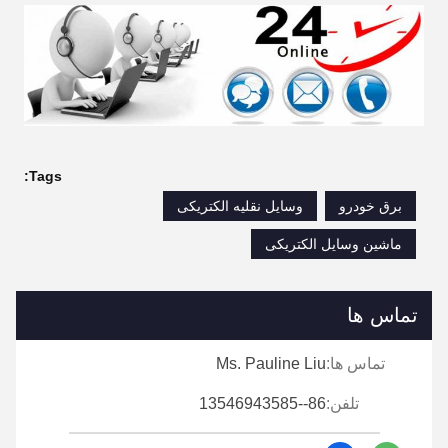
Tags:
برق خودرو
وسایل نقلیه الکتریکی
ماشین وسایل الکتریکی
تماس ها
تماس ها:
Ms. Pauline Liu
تلفن:
86--13546943585