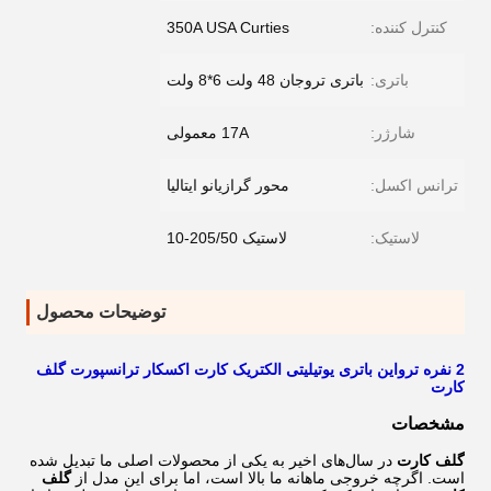
کنترل کننده:
350A USA Curties
باتری:
باتری تروجان 48 ولت 6*8 ولت
شارژر:
17A معمولی
ترانس اکسل:
محور گرازیانو ایتالیا
لاستیک:
لاستیک 205/50-10
توضیحات محصول
2 نفره ترواین باتری یوتیلیتی الکتریک کارت اکسکار ترانسپورت گلف
کارت
مشخصات
گلف کارت
در سال‌های اخیر به یکی از محصولات اصلی ما تبدیل شده
است. اگرچه خروجی ماهانه ما بالا است، اما برای این مدل از
گلف