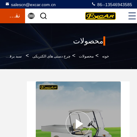
salescn@excar.com.cn
86--13546943585
نقل قول
محصولات
>
>
>
خونه
محصولات
چرخ دستی های الکتریکی
سبد برقی تروا با باتری تروا، صندلی راحتی دو نفره و فولاد بادوام، روکش گلف دو نفره برای حمل و نقل و بار