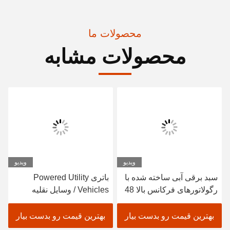
محصولات ما
محصولات مشابه
ویدیو
ویدیو
سبد برقی آبی ساخته شده با
باتری Powered Utility
رگولاتورهای فرکانس بالا 48
Vehicles / وسایل نقلیه
ولت 3.7 کیلووات و
الکتریکی Utility Carts 350A
کنترلرهای Curtis برای تجربه
USA Curties Controller
بهترین قیمت رو بدست بیار
بهترین قیمت رو بدست بیار
رانندگی روان