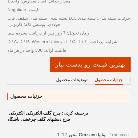
مقدار حداقل تعداد سفارش: واحد 1
قیمت: Negotiate
جزئیات بسته بندی: بسته بندی LCL بسته بندی: بسته بندی سقف، قاب
فولادی، پوشش کاغذ کارتونی.
زمان تحویل: 7 روز پس از دریافت سپرده شما
شرایط پرداخت: D / A، D / P، Western Union، ، L / C، T / T
قابلیت ارائه: 300 واحد در هر ماه
بهترین قیمت رو بدست بیار
جزئیات محصول
توضیحات محصول
جزئیات محصول
برجسته کردن:
چرخ گلف الکتریکی الکتریکی
,
چرخ دستیهای گلف چرخشی باشگاه
Transaxle:
ایتالیا Graziano محور 12: 1