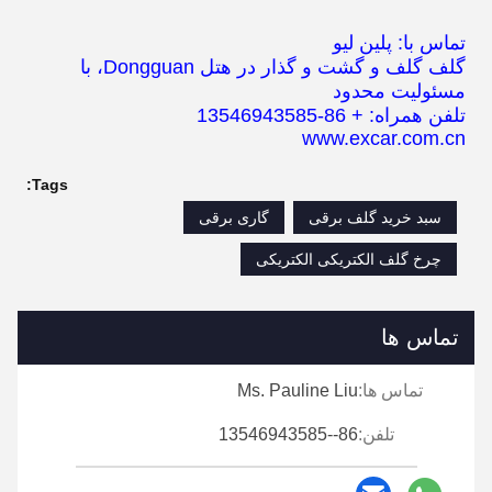
تماس با: پلین لیو
گلف گلف و گشت و گذار در هتل Dongguan، با
مسئولیت محدود
تلفن همراه: + 86-13546943585
www.excar.com.cn
Tags:
سبد خرید گلف برقی
گاری برقی
چرخ گلف الکتریکی الکتریکی
تماس ها
تماس ها:
Ms. Pauline Liu
تلفن:
86--13546943585