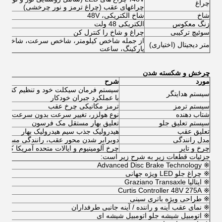
چراغ
چراغهای عقب (چراغ ترمز و نور چرخشی)
شاخ
شاخ الکتریکی، 48V
زنگ معکوس
الکتریکی 48 ولت
سوئیچ ترکیبی
چراغ و شاخ را کنترل کن
از جمله شاخص کیلومتر، شاخص سرعت، شاخص ب
متر دیجیتال (اختیاری)
پارکینگ، ساعت
چرخش و شکسته شدن
مورد
شرح
سیستم فرمان سیکلت خود و تنظیم کننده
سیستم هدایتگر
با عملکرد جبران خودکار
سیستم ترمز
ترمز مکانیکی چرخ عقب
شتاب دهنده
نوع هولزر، تغییر سرعت بدون سرعت
سیستم تعلیق جلو
تعلیق بهار مستقل مک فرسون
تعلیق عقب
هیدرولیک جذب سیم هیدرولیک بهار
مدل رانندگی
دوبرابر شدن محور عقب، رانندگی مستقیم
چرخ و تایر
چرخ آلومینیوم و ایالات متحده آمریکا کارلایل 18 * 8.5-8 6 
جزئیات قطعات زیر به شرح زیر است:
※ Advanced Disc Brake Technology
※ چراغ جلو LED ویژه جهانی
※ ایتالیا Graziano Transaxle
※ Curtis Controller 48V 275A
※ طراحی ویژه باتری سینی
※ نمای عقب آینه و راننده / آینه جانبی طرفداران
※ اتومبیل شیشه جلو اتومبیل شیشه ای