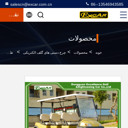
salescn@excar.com.cn
86--13546943585
نقل قول
محصولات
>
>
>
خونه
محصولات
چرخ دستی های گلف الکتریکی
طلای 48 ولت 3.7 کیلو وات 6 چرخ دنده الکتریکی چرخ دستی های گلف، تروجان باتری ماشین حشره دار گلف