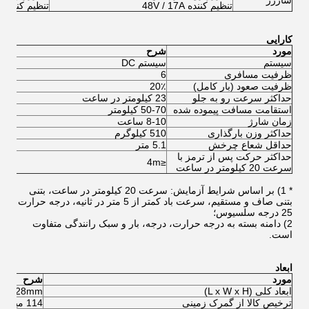
شارژر
تنظیم کننده 48V / 17A
تنظیم کننده 48V / 17A
کارایی
مورد
شرح
سیستم
سیستم DC
سیس
ظرفیت مسافری
6
6
ظرفیت صعود (بار کامل)
20٪
5٪
حداکثر سرعت رو به جلو
23 کیلومتر در ساعت
45 کیلومتر در سا
استقامت مسافت پیموده شده
50-70 کیلومتر
60-80
زمان شارژ
8-10 ساعت
8-10 
حداکثر وزن بارگذاری
510 کیلوگرم
510 کیل
حداقل شعاع چرخش
5.1 متر
5.1 م
حداکثر حرکت پس از ترمز با
≤4m
≤4m
سرعت 20 کیلومتر در ساعت
* 1) بر اساس شرایط آزمایش: سرعت 20 کیلومتر در ساعت، بتنی
بتنی صاف و مستقیم، سرعت باد کمتر از 5 متر در ثانیه، درجه حرارت
25 درجه سلسیوس؛
2) دامنه بسته به درجه حرارت، درجه، بار و سبک رانندگی متفاوت
است.
ابعاد
مورد
شرح
ابعاد کلی (L x W x H)
9x1828mm
ترخیص کالا از گمرک زمینی
114 میلیمتر