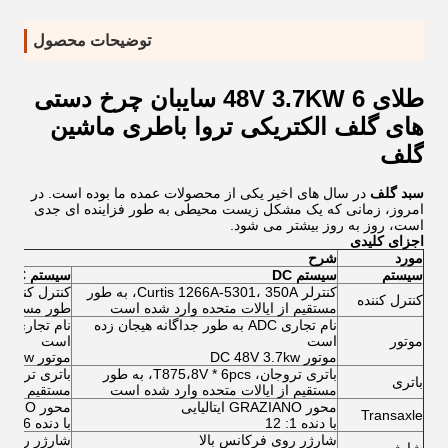
توضیحات محصول
طلای 48V 3.7KW 6 سایبان چرخ دستی
های گلف الکتریکی تروا باطری ماشین
گلف
سبد گلف
در سال های اخیر یکی از محصولات عمده ما بوده است. در
امروز، زمانی که یک مشکل زیست محیطی به طور فزاینده ای جدی
است، روز به روز بیشتر می شود.
اجزای کلیدی
مورد
شرح
سیستم
سیستم DC
سیستم AC
کنترلر Curtis 1266A-5301، 350A، به طور
کنترل کننده
مستقیم از ایالات متحده وارد شده است
طور مستقیم 
نام تجاری ADC به طور جداگانه هیجان زده
موتور
است
است
موتور DC 48V 3.7kw
موتور AC 48V 5kw
باتری تروجان، T875،8V * 6pcs، به طور
باتری
مستقیم از ایالات متحده وارد شده است
مستقیم از ا
محور GRAZIANO ایتالیایی
محور GRAZIANO ایتالیایی
Transaxle
با دنده 1: 12
با دنده 1:16
شارژر روی فرکانس بالا
شارژر روی ف