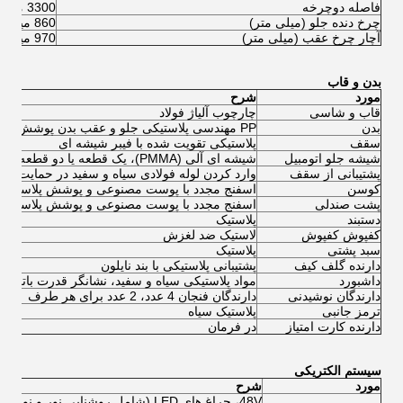
فاصله دوچرخه
3300 میلیمتر
چرخ دنده جلو (میلی متر)
860 میلیمتر
آچار چرخ عقب (میلی متر)
970 میلیمتر
بدن و قاب
مورد
شرح
قاب و شاسی
چارچوب آلیاژ فولاد
بدن
PP مهندسی پلاستیکی جلو و عقب بدن پوشش، تزریق شده است
سقف
پلاستیکی تقویت شده با فیبر شیشه ای
شیشه جلو اتومبیل
شیشه ای آلی (PMMA)، یک قطعه یا دو قطعه
پشتیبانی از سقف
وارد کردن لوله فولادی سیاه و سفید در حمایت از 
کوسن
اسفنج مجدد با پوست مصنوعی و پوشش پلاستیکی
پشت صندلی
اسفنج مجدد با پوست مصنوعی و پوشش پلاستیکی
دستبند
پلاستیک
کفپوش کفپوش
لاستیک ضد لغزش
سبد پشتی
پلاستیک
دارنده گلف کیف
پشتیبانی پلاستیکی با بند نایلون
داشبورد
مواد پلاستیکی سیاه و سفید، نشانگر قدرت باتری، 
دارندگان نوشیدنی
دارندگان فنجان 4 عدد، 2 عدد برای هر طرف
ترمز جانبی
پلاستیک سیاه
دارنده کارت امتیاز
در فرمان
سیستم الکتریکی
مورد
شرح
48V، چراغ های LED (شامل روشنایی نور و نور موقعیت)