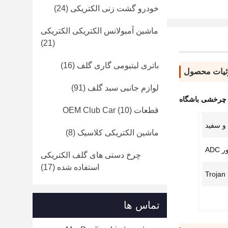
خودرو گشت زنی الکتریکی
(24)
ماشین آمبولانس الکتریکی الکتریکی
(21)
باتری لیتیومی گاری گلف
(16)
یات محصول
لوازم جانبی سبد گلف
(91)
 چرخشی باشگاه
قطعات OEM Club Car
(10)
و سفید
ماشین الکتریکی کلاسیک
(8)
ADC
چرخ دستی های گلف الکتریکی
استفاده شده
(17)
Trojan
تماس ها