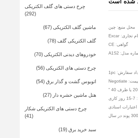
چرخ دستی های گلف الکتریکی
(292)
محل منبع: چين
ماشین گلف الکتریکی
(67)
ام تجاری: Excar
گلف الکتریکی گلف
(78)
گواهی: CE
ره مدل: A1S2
خودروهای دیدنی الکتریکی
(70)
چرخ دستی های الکتریکی
(56)
د سفارش: 1pc
ت: Negotiate
اتوبوس گشت و گذار برق
(54)
هتل ماشین حشره دار
(27)
ری
چرخ دستی های الکتریکی شکار
(41)
سبد خرید برق
(19)