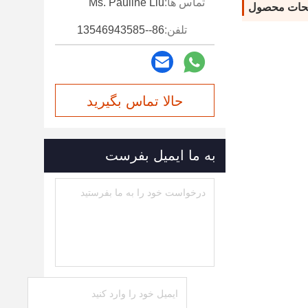
تماس ها:
Ms. Pauline Liu
حات محصول
تلفن:
86--13546943585
حالا تماس بگیرید
به ما ایمیل بفرست