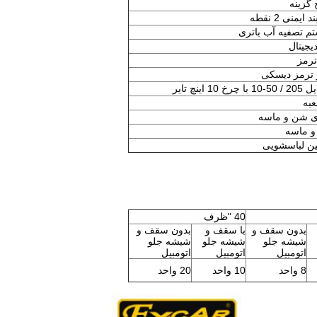
گزینه
ایمنی 2 نقطه
م تصفیه آب باتری
یجیتال
 ترمز دیسکی
 چرخ 10 اینچ تایر
عبه
 شن و ماسه
 ماسه
ن لباسشویی
40 "ظرف
بدون سقف و
با سقف و
بدون سقف و
شیشه جلو
شیشه جلو
شیشه جلو
اتومبیل
اتومبیل
اتومبیل
8 واحد
10 واحد
20 واحد