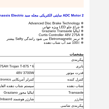
ADC Motor 2 سایتی الکتریکی مجله سبد Alluminum Chassis Electric مجددا سبد خرید
※ Advanced Disc Brake Technology
※ چراغ جلو LED ویژه جهانی
※ ایتالیا Graziano Transaxle
※ Curtis Controller 48V 275A
※ ترمز Eletromagnetic می شود رانندگی Safty بیشتر
※ 100٪ ضد آب شتاب دهنده
مشخصات
پیکربندی
باتری
6 * 8V 275AH Trojan T-875
قدرت موتور
48V 3700W
کنترل کننده
کنترلر آمریکایی Curtis Electronics
شتاب دهنده
سیستم شتاب دهنده القای
Transaxle
ایتالیا محور Graziano
شارژر
شارژر هوشمند Onbaord
پیکربندی شاسی