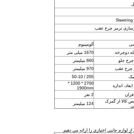
ل
ازسازی ترمز چرخ عقب
ی
آلومینیوم
ه دوچرخه
1670 میلی متر
 چرخ جلو
860 میلیمتر
 چرخ عقب
970 میلیمتر
یک
205 / 50-10
2700 * 1200 *
ابعاد، اندازه
1900mm
ران
2 نفر
ص کالا از گمرک
124 میلیمتر
ی
لوازم جانبی اختیاری را ارائه می دهیم.