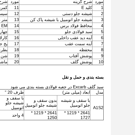
مورد
شرح گزینه
مورد
شرح 
1
کلید E
11
کمربند 
2
شیشه جلو دستی
12
سیست
3
شیشه جلو اتومبیل با شیشه پاک کن
13
متر د
4
محافظ فولاد برس
14
EM ترمز
5
سبد فولادی جلو
15
چهار
6
آینه دید عقب داخلی
16
کارلایل 205 / 50-10 با
7
آینه سمت عقب
17
یخ ج
8
محفظه
18
بطری
9
پوشش آفتاب
19
شن و
10
پوشش گلف
20
ماشی
بسته بندی و حمل و نقل
سبد گلف Excarb در جعبه فولادی بسته بندی می شود
مدل
ابعاد (میلی متر)
ظرف 20 "
با سقف و
با سقف و شیشه
بدون سقف و
شیشه جلو
جلو اتومبیل
شیشه جلو اتومبیل
A1S2
اتومبیل
2641 * 1219 *
2641 * 1219 *
4 واحد
1250
1727