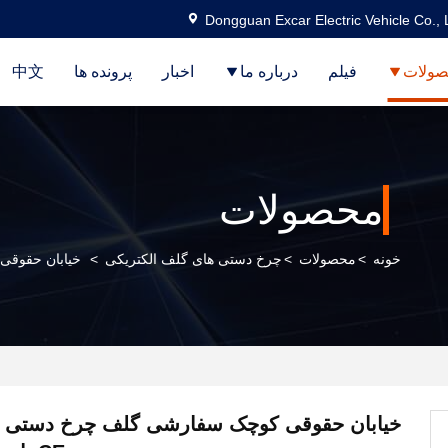
Dongguan Excar Electric Vehicle Co., 
ولات
فیلم
درباره ما
اخبار
پرونده ها
中文
محصولات
خونه
>
محصولات
>
چرخ دستی های گلف الکتریکی
>
خیابان حقوقی کوچک 