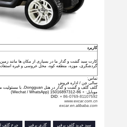
کاربرد
کارت سبد گشت و گذار ما در بسیاری از مکان ها مانند زمین
گردشگری، موزه، منطقه کوه، محل عروسی و غیره استفاده
تماس:
سالی چن / اداره فروش
گلف گلف و گشت و گذار در هتل Dongguan، با مسئولیت محدود
موبایل:
+
86-15016897312 (Wechat / WhatsApp)
DID:
+ 86-0769-81107592
www.excar.com.cn
excar.en.alibaba.com
سبد خرید گلف برقی
گاری برقی
چرخ گلف ال