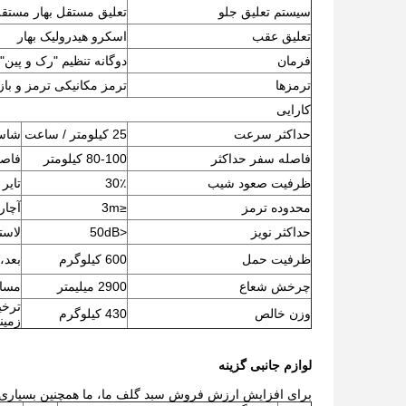
سیستم تعلیق جلو
تعلیق مستقل بهار مستق
تعلیق عقب
اسکرو هیدرولیک بهار
فرمان
دوگانه تنظیم "رک و پین" Steetring
ترمزها
ترمز مکانیکی ترمز و ب
کارایی
حداکثر سرعت
25 کیلومتر / ساعت
شاس
فاصله سفر حداکثر
80-100 کیلومتر
فاصل
ظرفیت صعود شیب
30٪
تایر
محدوده ترمز
≤3m
آچار
حداکثر نویز
<50dB
لاست
ظرفیت حمل
600 کیلوگرم
بعد، 
چرخش شعاع
2900 میلیمتر
مساف
ترخی
وزن خالص
430 کیلوگرم
زمین
لوازم جانبی گزینه
برای افزایش ارزش فروش سبد گلف ما، ما همچنین بسیاری از 