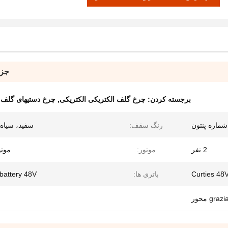
جزئ
برجسته کردن:
چرخ گلف الکتریکی الکتریکی
,
چرخ دستیهای گلف
شماره پنتون
رنگ سقف:
سفید، سیاه 
2 نفر
موتور:
موتور 
باتری ها:
 battery 48V