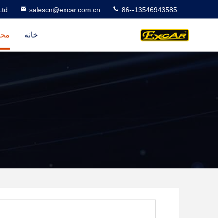
Ltd
salescn@excar.com.cn
86--13546943585
خانه
محص