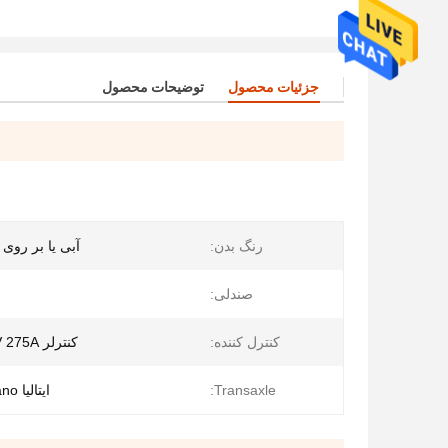
جزئیات محصول
توضیحات محصول
رنگ بدن:
آبی یا بر روی 
صندلی:
کنترل کننده:
کنترلر Curties 48V 275A
Transaxle:
ایتالیا graziano محور