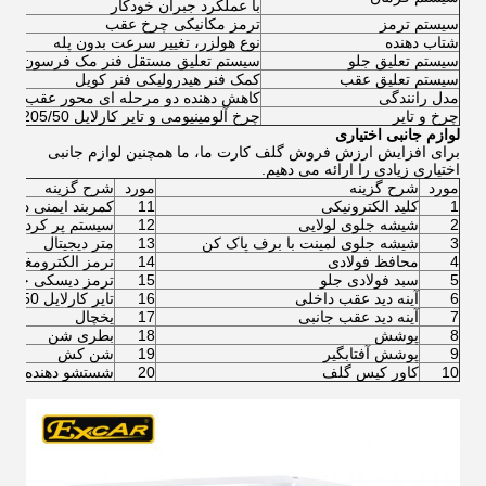
با عملکرد جبران خودکار
سیستم ترمز
ترمز مکانیکی چرخ عقب
شتاب دهنده
نوع هولزر، تغییر سرعت بدون پله
سیستم تعلیق جلو
سیستم تعلیق مستقل فنر مک فرسون
سیستم تعلیق عقب
کمک فنر هیدرولیکی فنر کویل
مدل رانندگی
کاهش دهنده دو مرحله ای محور عقب، ران
چرخ و تایر
چرخ آلومینیومی و تایر کارلایل 205/50-10 آمریکا
لوازم جانبی اختیاری
برای افزایش ارزش فروش گلف کارت ما، ما همچنین لوازم جانبی
اختیاری زیادی را ارائه می دهیم.
مورد
شرح گزینه
مورد
شرح گزینه
1
کلید الکترونیکی
11
کمربند ایمنی دو ن
2
شیشه جلوی لولایی
12
سیستم پر کردن آب
3
شیشه جلوی لمینت با برف پاک کن
13
متر دیجیتال
4
محافظ فولادی
14
ترمز الکترومغناط
5
سبد فولادی جلو
15
ترمز دیسکی چهار
6
آینه دید عقب داخلی
16
تایر کارلایل 205/50-10 با چرخ 10 اینچی
7
آینه دید عقب جانبی
17
یخچال
8
پوشش
18
بطری شن
9
پوشش آفتابگیر
19
شن کش
10
کاور کیس گلف
20
شستشو دهنده توپ