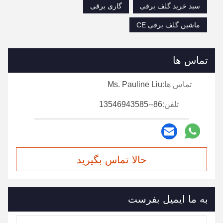
سبد خرید گلف برقی
گاری برقی
ماشین گلف برقی CE
تماس ها
تماس ها:
Ms. Pauline Liu
تلفن:
86--13546943585
حالا تماس بگیرید
به ما ایمیل بفرست