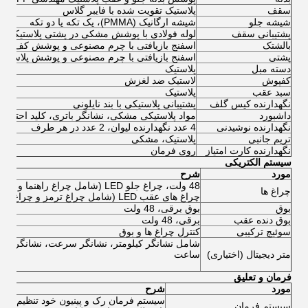
سقف
پلاستیک تقویت شده با فایبر گلاس
شیشه جلو
شیشه ارگانیک (PMMA)، یک تکه یا دو تکه
پشتیبانی سقف
لوله فولادی با پوشش مشکی در پشتی پلاستیکی
بالشتک
اسفنج بازیافتی با چرم مصنوعی و پوشش کف پلا
پشتی
اسفنج بازیافتی با چرم مصنوعی و پوشش پلاستیک
دسته مبل
پلاستیک
کفپوش
لاستیک ضد لغزش
سبد عقب
پلاستیک
نگهدارنده کیس گلف
پشتیبانی پلاستیکی با بند نایلونی
داشبورد
مواد پلاستیکی مشکی، نشانگر باتری، کلید احتراق
نگهدارنده نوشیدنی
4 عدد نگهدارنده لیوان، 2 عدد در هر طرف
تریم جانبی
پلاستیک، مشکی
نگهدارنده کارت امتیاز
روی فرمان
سیستم الکتریکی
مورد
شرح
48 ولت، چراغ جلو LED (شامل چراغ راهنما و چراغ موقعیت)،
چراغ ها
چراغ های عقب LED (شامل چراغ ترمز و چراغ راهنما)،
بوق
بوق برقی، 48 ولت
بوق دنده عقب
برقی، 48 ولت
سوئیچ ترکیبی
کنترل چراغ ها و بوق
شامل نشانگر کیلومتر، نشانگر سرعت، نشانگر اضافه
متر دیجیتال (اختیاری)
ساعت
فرمان و تعلیق
مورد
شرح
سیستم فرمان رک و پینیون خود تنظیم،
سیستم فرمان