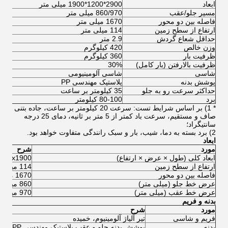
ابعاد
2900*1200*1900 میلی متر
مسیر جلو/عقب
860/970 میلی متر
فاصله بین دو محور
1670 میلی متر
ارتفاع از سطح زمین
114 میلی متر
حداقل شعاع گردش
2.9 متر
وزن خالص
420 کیلوگرم
ظرفیت بار
360 کیلوگرم
ظرفیت بالارفتن (بار کامل)
30%
شاسی
شاسی آلومینیومی
پوشش بدنه
پلاستیک مهندسی PP
حداکثر سرعت رو به جلو
35 کیلومتر بر ساعت
برد
80-100 کیلومتر
* 1) بر اساس شرایط تست: سرعت 20 کیلومتر بر ساعت، جاده بتنی
صاف و مستقیم، سرعت باد کمتر از 5 متر بر ثانیه، دمای 25 درجه
سانتیگراد؛
2) برد بسته به دما، شیب، بار و سبک رانندگی متفاوت خواهد بود.
ابعاد
مورد
شرح
ابعاد کلی (طول × عرض × ارتفاع)
900x1200x1900
ارتفاع از سطح زمین
114 میلی متر
فاصله بین دو محور
1670 میلی متر
عرض خط جلو (میلی متر)
860 میلی متر
عرض خط عقب (میلی متر)
970 میلی متر
بدنه و فریم
مورد
شرح
فریم و شاسی
تیر آلیاژ آلومینیوم، خمیده
بدنه
پوشش بدنه جلو و عقب پلاستیک مهندسی PP، تزریقی