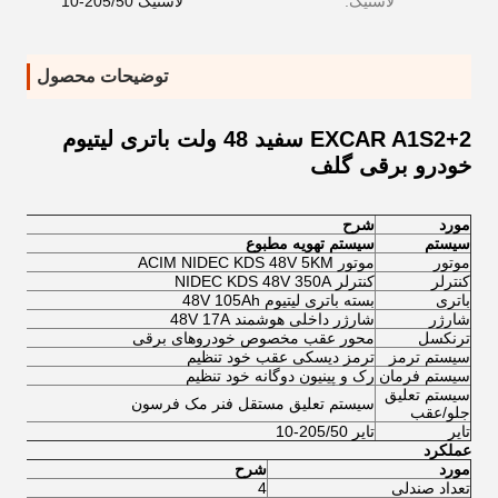
لاستیک:
لاستیک 205/50-10
توضیحات محصول
EXCAR A1S2+2 سفید 48 ولت باتری لیتیوم
خودرو برقی گلف
مورد
شرح
سیستم
سیستم تهویه مطبوع
موتور
موتور ACIM NIDEC KDS 48V 5KM
کنترلر
کنترلر NIDEC KDS 48V 350A
باتری
بسته باتری لیتیوم 48V 105Ah
شارژر
شارژر داخلی هوشمند 48V 17A
ترنکسل
محور عقب مخصوص خودروهای برقی
سیستم ترمز
ترمز دیسکی عقب خود تنظیم
سیستم فرمان
رک و پینیون دوگانه خود تنظیم
سیستم تعلیق
سیستم تعلیق مستقل فنر مک فرسون
جلو/عقب
تایر
تایر 205/50-10
عملکرد
مورد
شرح
تعداد صندلی
4