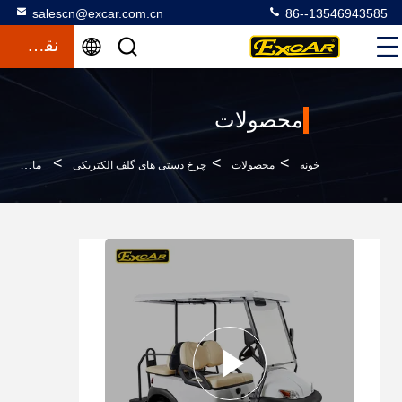
salescn@excar.com.cn
86--13546943585
نقل قول
محصولات
>
>
>
خونه
محصولات
چرخ دستی های گلف الکتریکی
ماشین گلف برقی با باتری لیتیوم 48 ولت EXCAR A1S2+2 سفید