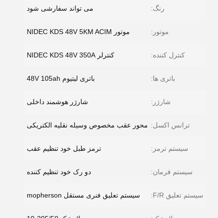
رنگ:
می تواند سفارشی شود
موتور:
موتور NIDEC KDS 48V 5KM ACIM
کنترل کننده:
کنترلر NIDEC KDS 48V 350A
باتری ها:
باتری لیتیوم 48V 105ah
شارژر:
شارژر هوشمند داخلی
ترانس اکسل:
محور عقب مخصوص وسیله نقلیه الکتریکی
سیستم ترمز:
ترمز طبل خود تنظیم عقب
سیستم فرمان:
دو رک خود تنظیم کننده
سیستم تعلیق F/R:
سیستم تعلیق فنری مستقل mopherson