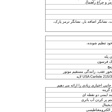
 نشانگر اضافه بار، نشانگر ترمز پارک،
ود تنظیم شونده،
 پله
مک فرسون
یچ
حور عقب، رانندگی مستقیم موتور
بی اختیاری زیادی را ارائه می دهیم.
گزینه
ند ایمنی دو نقطه ای
م پر کردن آب باتری
یجیتال
 الکترومغناطیسی