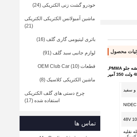
خودرو گشت زنی الکتریکی
(24)
ماشین آمبولانس الکتریکی الکتریکی
(21)
باتری لیتیومی گاری گلف
(16)
یات محصول
لوازم جانبی سبد گلف
(91)
قطعات OEM Club Car
(10)
لو PMMA
,
ماشین الکتریکی کلاسیک
(8)
و سفید
چرخ دستی های گلف الکتریکی
استفاده شده
(17)
تماس ها
 نقلیه
کتریکی