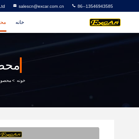
Ltd
salescn@excar.com.cn
86--13546943585
خانه
محص
محص
خونه
>
محصول