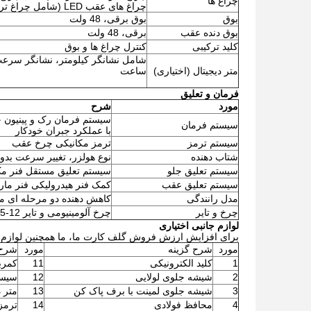
چراغ ها
چراغ های عقب LED (شامل چراغ ترمز و چراغ راهنما)،
بوق
بوق برقی، 48 ولت
بوق دنده عقب
برقی، 48 ولت
کلید ترکیبی
کنترل چراغ ها و بوق
شامل نشانگر کیلومتر، نشانگر سرعت،
متر دیجیتال (اختیاری)
ساعت
فرمان و تعلیق
مورد
شرح
سیستم فرمان رک و پینیون خ
سیستم فرمان
با عملکرد جبران خودکار
سیستم ترمز
ترمز مکانیکی چرخ عقب
شتاب دهنده
نوع هولزر، تغییر سرعت بدون
سیستم تعلیق جلو
سیستم تعلیق مستقل فنر 
سیستم تعلیق عقب
کمک فنر هیدرولیکی فنر مارپ
مدل رانندگی
کاهش دهنده دو مرحله ای م
چرخ و تایر
چرخ آلومینیومی و تایر USA Carlisle 215/35-12 لایه
لوازم جانبی اختیاری
برای افزایش ارزش فروش گلف کارت ما، ما همچنین لوازم جان
مورد
شرح گزینه
مورد
شرح 
1
کلید الکترونیکی
11
کمرب
2
شیشه جلوی لولایی
12
سیست
3
شیشه جلوی لمینت با برف پاک کن
13
متر د
4
محافظ فولادی
14
ترمز