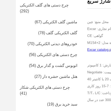
شارژ سریع
چرخ دستی های گلف الکتریکی
(292)
محل منبع: چین
ماشین گلف الکتریکی
(67)
ام تجاری: Excar
گلف الکتریکی گلف
(78)
گواهی: CE
ل: M1S4+2
خودروهای دیدنی الکتریکی
(70)
Excar catalog.
چرخ دستی های الکتریکی
(56)
کامپیوتر
اتوبوس گشت و گذار برق
(54)
ت: Negotiate
هتل ماشین حشره دار
(27)
40
ری
چرخ دستی های الکتریکی شکار
 T/T، L/C
(41)
سبد خرید برق
(19)