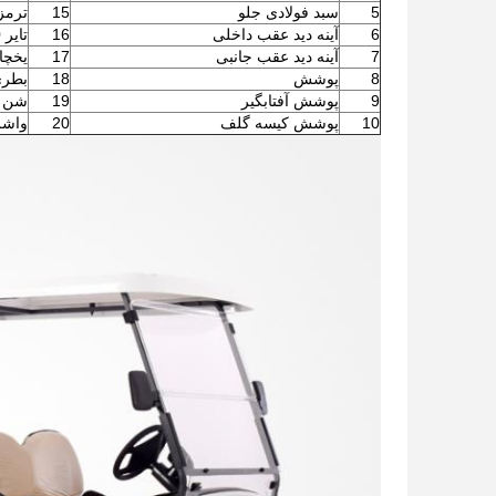
5
سبد فولادی جلو
15
ترمز
6
آینه دید عقب داخلی
16
تایر Carlisle 205/50-10 با چرخ 10 اینچی
7
آینه دید عقب جانبی
17
یخچا
8
پوشش
18
بطر
9
پوشش آفتابگیر
19
شن 
10
پوشش کیسه گلف
20
واشر