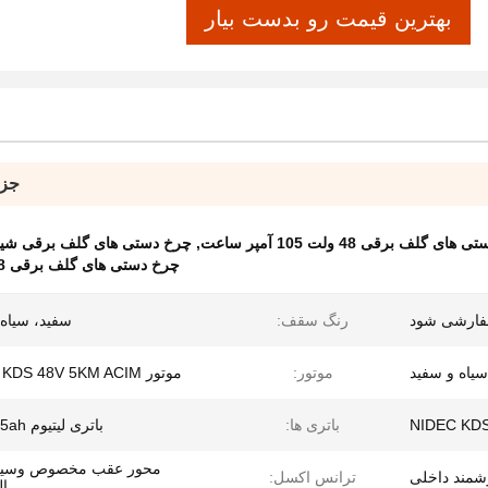
بهترین قیمت رو بدست بیار
جزئ
ی گلف برقی 48 ولت 105 آمپر ساعت
,
چرخ دستی های گلف برقی شیشه ج
چرخ دستی های گلف برقی 48 ولت 350 آمپر
فارشی شود
رنگ سقف:
سفید، سیاه 
سیاه و سفید
موتور:
موتور NIDEC KDS 48V 5KM ACIM
باتری ها:
باتری لیتیوم 48V 105ah
محور عقب مخصوص وسیله
شمند داخلی
ترانس اکسل:
ال