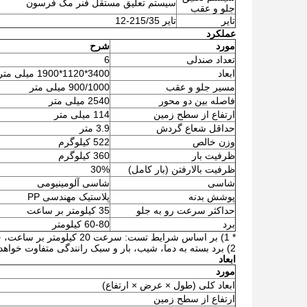
سیستم تعلیق مستقل فنر مک فرسون
جلو و عقب
تایر
تایر 215/35-12
عملکرد
مورد
شرح
تعداد صندلی
6
ابعاد
3400*1120*1900 میلی متر
مسیر جلو و عقب
900/1000 میلی متر
فاصله بین دو محور
2540 میلی متر
ارتفاع از سطح زمین
114 میلی متر
حداقل شعاع گردش
3.9 متر
وزن خالص
522 کیلوگرم
ظرفیت بار
360 کیلوگرم
ظرفیت بالارفتن (بار کامل)
30%
شاسی
شاسی آلومینیومی
پوشش بدنه
پلاستیک مهندسی PP
حداکثر سرعت رو به جلو
35 کیلومتر بر ساعت
برد
60-80 کیلومتر
* 1) بر اساس شرایط تست: سرعت 20 کیلومتر بر ساعت، جاده بتنی صاف و مستقیم، سرعت باد کمتر از 5 متر بر ثانیه، دمای 25 درجه سانتیگراد؛
2) برد بسته به دما، شیب، بار و سبک رانندگی متفاوت خواهد بود.
ابعاد
مورد
ابعاد کلی (طول × عرض × ارتفاع)
ارتفاع از سطح زمین