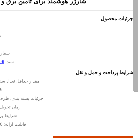
شارژر هوشمند برای تامین برق و 
جزئیات محصول
ن
شماره مد
سند:
pdf
شرایط پرداخت و حمل و نقل
مقدار حداقل تعداد سفارش: 1 
قیم
جزئیات بسته بندی: ظرف 20 یا کانتینر 
زمان تحویل: 7-15 روز کا
شرایط پرداخت:
قابلیت ارائه: 3000 عدد در سال