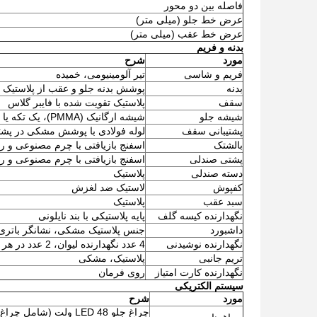
فاصله بین دو محور
عرض خط جلو (میلی متر)
عرض خط عقب (میلی متر)
بدنه و فریم
مورد
شرح
فریم و شاسی
تیر آلومینیومی، خمیده
بدنه
پوشش بدنه جلو و عقب از پلاستیک مهندسی P
سقف
پلاستیک تقویت شده با فایبر گلاس
شیشه جلو
شیشه ارگانیک (PMMA)، یک تکه یا دو تکه
پشتیبانی سقف
لوله فولادی با پوشش مشکی در پشت
بالشتک
اسفنج بازیافتی با چرم مصنوعی و 
پشتی صندلی
اسفنج بازیافتی با چرم مصنوعی و 
دسته صندلی
پلاستیک
کفپوش
لاستیک ضد لغزش
سبد عقب
پلاستیک
نگهدارنده کیسه گلف
پایه پلاستیکی با بند نایلونی
داشبورد
جنس پلاستیک مشکی، نشانگر باتری،
نگهدارنده نوشیدنی
4 عدد نگهدارنده لیوان، 2 عدد در هر طرف
تریم جانبی
پلاستیک، مشکی
نگهدارنده کارت امتیاز
روی فرمان
سیستم الکتریکی
مورد
شرح
چراغ جلو LED 48 ولت (شامل چراغ راهنما و چراغ موقعیت)،