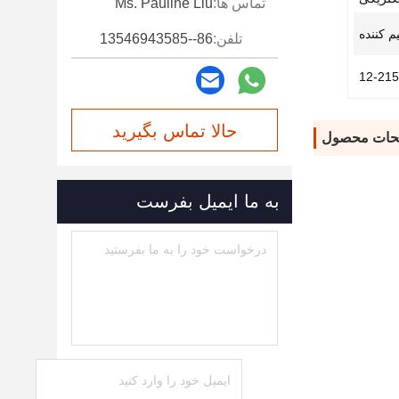
تماس ها:
Ms. Pauline Liu
م کننده
تلفن:
86--13546943585
حالا تماس بگیرید
حات محصول
به ما ایمیل بفرست