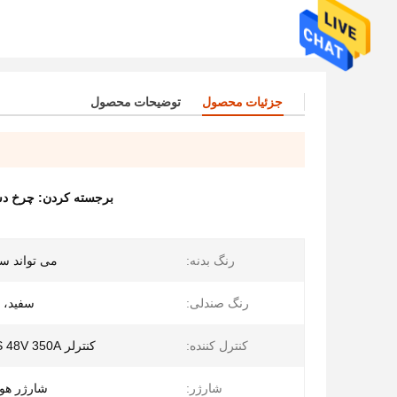
جزئیات محصول
توضیحات محصول
برجسته کردن:
چرخ دستی ها
رنگ بدنه:
می تواند س
رنگ صندلی:
سفید، 
کنترل کننده:
کنترلر NIDEC KDS 48V 350A
شارژر:
شارژر هو