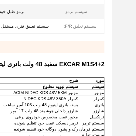
سیستم ترمز:
ترمز طبل خود
سیستم تعلیق F/R:
سیستم تعلیق فنری مستقل mopherson
EXCAR M1S4+2 سفید 48 ولت باتری لیتیوم خودروی برقی گلف
مورد
شرح
سیستم
سیستم تهویه مطبوع
موتور
موتور ACIM NIDEC KDS 48V 5KM
کنترلر
کنترلر NIDEC KDS 48V 350A
باتری
بسته باتری لیتیوم 48 ولت 105 آمپر ساعت
شارژر
شارژر داخلی هوشمند 48 ولت 17 آمپر
ترنکسل
محور عقب مخصوص خودروی برقی
سیستم ترمز
ترمز دیسکی عقب خود تنظیم شونده
سیستم فرمان
رک و پینیون دوگانه خود تنظیم شونده
سیستم تعلیق