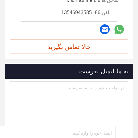
تماس ها:
Ms. Pauline Liu
تلفن:
86--13546943585
حالا تماس بگیرید
به ما ایمیل بفرست