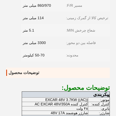
مسیر F/R:
860/970 میلی متر
ترخیص کالا از گمرک زمینی:
114 میلی متر
شعاع چرخش MIN:
5.1 متر
فاصله بین دو محور:
3300 میلی متر
محدوده:
50-70 کیلومتر
توضیحات محصول
توضیحات محصول:
پیکربندی
موتور:
EXCAR 48V 3.7KW ((AC))
کنترل کننده:
کنترل کننده AC EXCAR 48V/350A
باتری:
۴۸ ولت
شارژر:
شارژر هوشمند 48V 17A