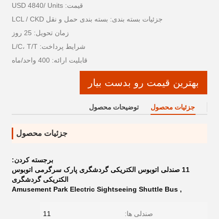
قیمت: USD 4840/ Units
جزئیات بسته بندی: بسته بندی حمل و نقل LCL / CKD
زمان تحویل: 25 روز
شرایط پرداخت: L/C، T/T
قابلیت ارائه: 400 واحد/ماه
بهترین قیمت رو بدست بیار
جزئیات محصول
توضیحات محصول
جزئیات محصول
برجسته کردن:
11 صندلی اتوبوس الکتریکی گردشگری پارک سرگرمی اتوبوس
الکتریکی گردشگری
Amusement Park Electric Sightseeing Shuttle Bus
,
صندلی ها:
11