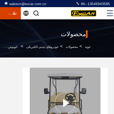
salescn@excar.com.cn
86--13546943585
نقل قول
محصولات
>
>
>
خونه
محصولات
خودروهای دیدنی الکتریکی
اتوبوس اتوبوس 8+3 صندلی برای پارک تفریحی و تفریحی