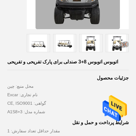
اتوبوس اتوبوس 8+3 صندلی برای پارک تفریحی و تفریحی
جزئیات محصول
محل منبع: چین
نام تجاری: Excar
گواهی: CE, ISO9001
شماره مدل: A1S8+3
شرایط پرداخت و حمل و نقل
مقدار حداقل تعداد سفارش: 1