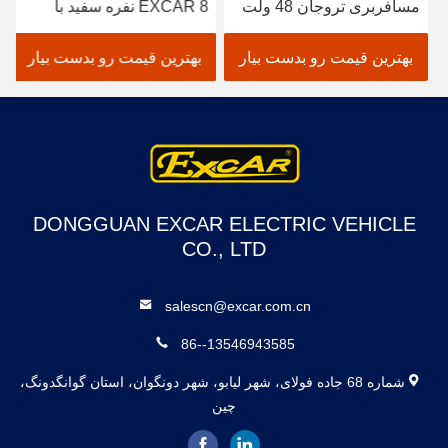
مسافربری تروجان 48 ولت
EXCAR 8 نفره سفید با
با تأییدیه ISO و کنترلر Curtis
شارژر داخلی 17 آمپر
برای عملکرد کم مصرف در
ساعت، مناسب برای مناطق
بهترین قیمت رو بدست بیار
بهترین قیمت رو بدست بیار
جاذبه‌های گردشگری فضای
شهری و تفریحی
باز
DONGGUAN EXCAR ELECTRIC VEHICLE
CO., LTD
salescn@excar.com.cn
86--13546943585
شماره 68 جاده فولای، شهر لیابو، شهر دونگوان، استان گوانگدونگ،
چین