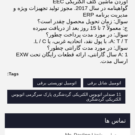
آوردن ماشین گلف الکتریکی EEC
گواهینامه در سال 2017. مجوز تولید تجهیزات ویژه و
مدیریت برنامه ERP
سوال: زمان تحویل محصول چقدر است؟
ج: معمولاً 7 تا 15 روز بعد از دریافت سپرده
سوال: در مورد مدت پرداخت چطور؟
A: T / T، با پول نقد، اتحادیه غربی، یا L / C.
سوال: در مورد مدت گارانتی چطور؟
A: 1 سال گارانتی، ارائه قطعات رایگان تحت EXW
ارسال مدت.
Tags:
اتومبیل شاتل برقی
اتومبیل توریستی برقی
11 صندلی اتوبوس الکتریکی گردشگری پارک سرگرمی اتوبوس
الکتریکی گردشگری
تماس ها