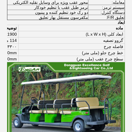
معامله:
محور عقب ویژه برای وسایل نقلیه الکتریکی
سیستم ترمز:
ترمز طبل عقب با تنظیم خودکار
دستگاه کنترل:
دو رک خود تنظیم کننده و پینیون
تعلیق F/R:
مکفرسون مستقل بهار تعلیق
ابعاد
ماده
توضیحات
ابعاد کلی (
L x W x H)
1900 میلی متر
x
200
گرو
و تصفیه
114 میلی متر
فاصله چرخ
۳۳۰۰ میلی متر
خط چرخ جلو (ملی متر)
mm
60
8
سطح چرخ عقب (ملی متر)
mm
0
97