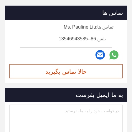
تماس ها
تماس ها:
Ms. Pauline Liu
تلفن:
86--13546943585
حالا تماس بگیرید
به ما ایمیل بفرست