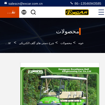
salescn@excar.com.cn
86--13546943585
نقل قول
محصولات
>
>
>
خونه
محصولات
چرخ دستی های گلف الکتریکی
Excar باتری لیتیوم الکتریکی گلف کارت 11 صندلی دور جاده کلوپ ماشین