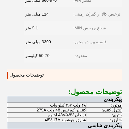
مسیر F/R:
860/970 میلی متر
ترخیص کالا از گمرک زمینی:
114 میلی متر
شعاع چرخش MIN:
5.1 متر
فاصله بین دو محور:
3300 میلی متر
محدوده:
50-70 کیلومتر
توضیحات محصول
توضیحات محصول:
پیکربندی
موتور:
۴۸ ولت ۳٫۷ کیلو وات
کنترل کننده:
کنترلر کورتیس 48 ولت 275A
باتری:
تراجان 48V/48V لیتیوم
شارژر:
شارژر هوشمند 48V 17A
پیکربندی شاسی