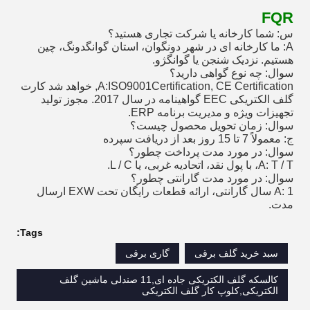
FQR
س: شما کارخانه یا شرکت تجاری هستید؟
A: ما کارخانه ای در شهر دونگوان، استان گوانگدونگ، چین
هستیم. نزدیک شنجن یا گوانگژو.
سوال: چه نوع گواهی دارید؟
A:ISO9001Certification, CE Certification, خواهد شد کارت
گلف الکتریکی EEC گواهینامه در سال 2017. مجوز تولید
تجهیزات ویژه و مدیریت برنامه ERP.
سوال: زمان تحویل محصول چیست؟
ج: معمولاً 7 تا 15 روز بعد از دریافت سپرده
سوال: در مورد مدت پرداخت چطور؟
A: T / T، با پول نقد، اتحادیه غربی، یا L / C.
سوال: در مورد مدت گارانتی چطور؟
A: 1 سال گارانتی، ارائه قطعات رایگان تحت EXW ارسال
مدت.
Tags:
سبد خرید گلف برقی
گاری برقی
کالسکه گلف الکتریکی جاده ای,11 صندلی ماشین گلف
الکتریکی,کلوپ کار گلف الکتریکی