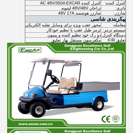
کنترل کننده:
کنترل کننده AC 48V/350A EXCAR
باتری:
تراجان 48V/48V لیتیوم
شارژر:
شارژر هوشمند 48V 17A
پیکربندی شاسی
معامله:
محور عقب ویژه برای وسایل نقلیه الکتریکی
سیستم ترمز:
ترمز طبل عقب با تنظیم خودکار
دستگاه کنترل:
دو رک خود تنظیم کننده و پینیون
تعلیق F/R:
مکفرسون مستقل بهار تعلیق