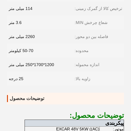
ترخیص کالا از گمرک زمینی:
114 میلی متر
شعاع چرخش MIN:
3.6 متر
فاصله بین دو محور:
2260 میلی متر
محدوده:
50-70 کیلومتر
اندازه محموله:
1200*1700*250 میلی متر
زاویه بالا:
25 درجه
توضیحات محصول
توضیحات محصول:
پیکربندی
موتور:
EXCAR 48V 5KW ((AC)