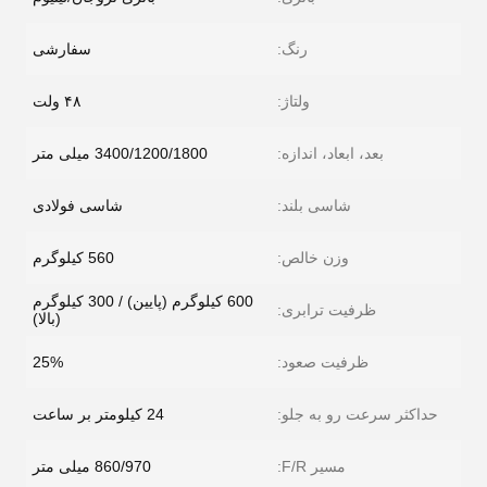
رنگ:
سفارشی
ولتاژ:
۴۸ ولت
بعد، ابعاد، اندازه:
3400/1200/1800 میلی متر
شاسی بلند:
شاسی فولادی
وزن خالص:
560 کیلوگرم
600 کیلوگرم (پایین) / 300 کیلوگرم
ظرفیت ترابری:
(بالا)
ظرفیت صعود:
25%
حداکثر سرعت رو به جلو:
24 کیلومتر بر ساعت
مسیر F/R:
860/970 میلی متر