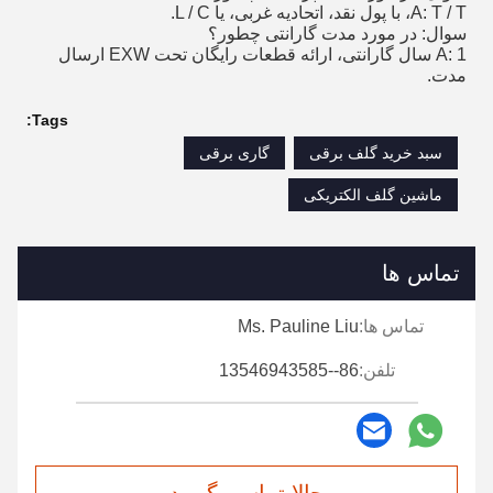
A: T / T، با پول نقد، اتحادیه غربی، یا L / C.
سوال: در مورد مدت گارانتی چطور؟
A: 1 سال گارانتی، ارائه قطعات رایگان تحت EXW ارسال
مدت.
Tags:
سبد خرید گلف برقی
گاری برقی
ماشین گلف الکتریکی
تماس ها
تماس ها:
Ms. Pauline Liu
تلفن:
86--13546943585