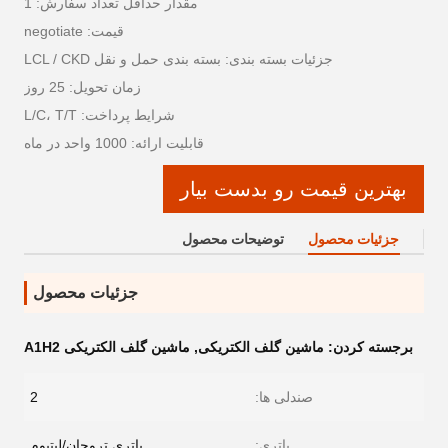
مقدار حداقل تعداد سفارش: 1
قیمت: negotiate
جزئیات بسته بندی: بسته بندی حمل و نقل LCL / CKD
زمان تحویل: 25 روز
شرایط پرداخت: L/C، T/T
قابلیت ارائه: 1000 واحد در ماه
بهترین قیمت رو بدست بیار
جزئیات محصول
توضیحات محصول
جزئیات محصول
برجسته کردن:
ماشین گلف الکتریکی
,
ماشین گلف الکتریکی A1H2
صندلی ها:
2
باتری:
باتری تروجان/لیتیوم