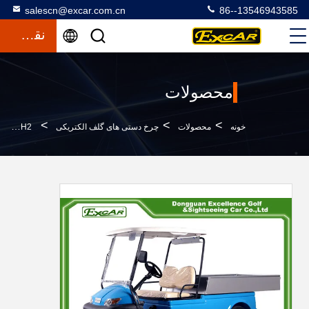
salescn@excar.com.cn
86--13546943585
نقل قول
محصولات
>
>
>
خونه
محصولات
چرخ دستی های گلف الکتریکی
Excar A1H2 الکتريکي بوگي گلف ابزار استفاده از خودرو با جعبه بار آلومينيومي