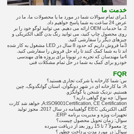
خدمت ما
1برای تمام سوالات شما در مورد ما یا محصولات ما، ما در
عرض 24 ساعت به شما پاسخ خواهیم داد.
2. ما خدمات OEM ارائه می دهیم. می توانید لوگو خود را بر
روی محصول چاپ کنید، می توانید رنگ بدن گلف الکتریکی و
چیزهای دیگر را سفارشی کنید.
3ما فروش داریم که حدود 8 سال در LED مشغول به کار شده
اند تا به شما کمک کنند تا راه حل فروش را سفارشی کنید.
4ما مهندسان که تجربه در تویوتا برای پروژه های مهندسی
خودرو برای کمک به شما در حل تمام مشکلات فنی
FQR
س: شما کارخانه یا شرکت تجاری هستید؟
A: ما کارخانه ای در شهر دونگوان، استان گوانگدونگ، چین
هستیم. نزدیک شنجن یا گوانگژو.
سوال: چه نوع گواهی دارید؟
A:ISO9001Certification, CE Certification, خواهد شد کارت
گلف الکتریکی EEC گواهینامه در سال 2017. مجوز تولید
تجهیزات ویژه و مدیریت برنامه ERP.
سوال: زمان تحویل محصول چیست؟
ج: معمولاً 7 تا 15 روز بعد از دریافت سپرده
سوال: در مورد مدت پرداخت چطور؟