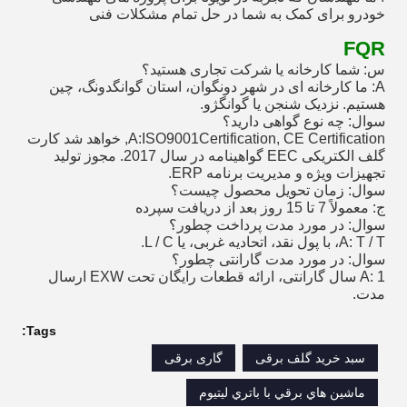
خودرو برای کمک به شما در حل تمام مشکلات فنی
FQR
س: شما کارخانه یا شرکت تجاری هستید؟
A: ما کارخانه ای در شهر دونگوان، استان گوانگدونگ، چین
هستیم. نزدیک شنجن یا گوانگژو.
سوال: چه نوع گواهی دارید؟
A:ISO9001Certification, CE Certification, خواهد شد کارت
گلف الکتریکی EEC گواهینامه در سال 2017. مجوز تولید
تجهیزات ویژه و مدیریت برنامه ERP.
سوال: زمان تحویل محصول چیست؟
ج: معمولاً 7 تا 15 روز بعد از دریافت سپرده
سوال: در مورد مدت پرداخت چطور؟
A: T / T، با پول نقد، اتحادیه غربی، یا L / C.
سوال: در مورد مدت گارانتی چطور؟
A: 1 سال گارانتی، ارائه قطعات رایگان تحت EXW ارسال
مدت.
Tags:
سبد خرید گلف برقی
گاری برقی
ماشين هاي برقي با باتري ليتيوم