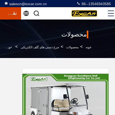
salescn@excar.com.cn
86--13546943585
نقل قول
محصولات
>
>
>
خونه
محصولات
چرخ دستی های گلف الکتریکی
خودروهای خانگی الکتریکی هتل A1IH2/EC با باتری لیتیوم