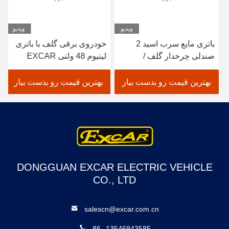
ویدیو
ویدیو
باتری مایع سرب اسید 2
خودروی برقی گلف با باتری
صندلی چرخدار گلف /
لیتیوم 48 ولتی EXCAR
الکتریک حوضچه گلف خودرو
A1S6+2 سفید
بهترین قیمت رو بدست بیار
بهترین قیمت رو بدست بیار
DONGGUAN EXCAR ELECTRIC VEHICLE
CO., LTD
salescn@excar.com.cn
86--13546943585