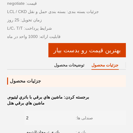
قیمت: negotiate
جزئیات بسته بندی: بسته بندی حمل و نقل LCL / CKD
زمان تحویل: 25 روز
شرایط پرداخت: L/C، T/T
قابلیت ارائه: 1000 واحد در ماه
بهترین قیمت رو بدست بیار
جزئیات محصول
توضیحات محصول
جزئیات محصول
برجسته کردن:
ماشين هاي برقي با باتري ليتيوم
,
ماشين هاي برقي هتل
صندلی ها:
2
باتری:
باتری تروجان/لیتیوم