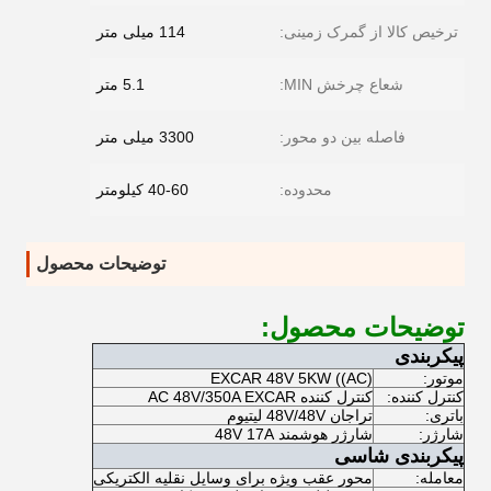
ترخیص کالا از گمرک زمینی:
114 میلی متر
شعاع چرخش MIN:
5.1 متر
فاصله بین دو محور:
3300 میلی متر
محدوده:
40-60 کیلومتر
توضیحات محصول
توضیحات محصول:
پیکربندی
موتور:
EXCAR 48V 5KW ((AC)
کنترل کننده:
کنترل کننده AC 48V/350A EXCAR
باتری:
تراجان 48V/48V لیتیوم
شارژر:
شارژر هوشمند 48V 17A
پیکربندی شاسی
معامله:
محور عقب ویژه برای وسایل نقلیه الکتریکی