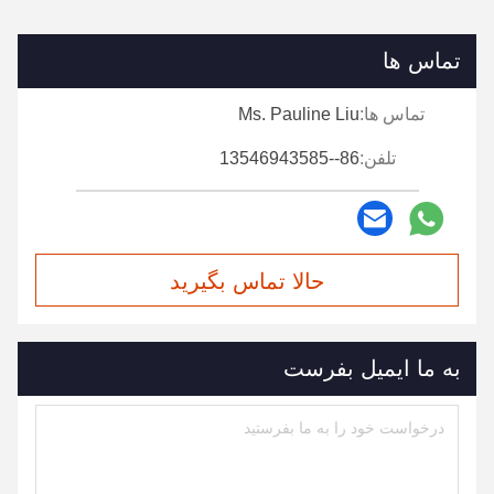
تماس ها
تماس ها:
Ms. Pauline Liu
تلفن:
86--13546943585
حالا تماس بگیرید
به ما ایمیل بفرست