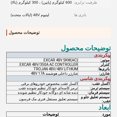
ظرفیت ترابری:
600 کیلوگرم (پایین) ، 300 کیلوگرم (بالا)
باتری ها:
لیتیوم 48V (ایالات متحده)
توضیحات محصول
توضیحات محصول
پیکربندی
موتور:
EXCAR 48V 5KW(AC)
کنترلر
:
EXCAR 48V/350A AC CONTROLLER
باتری‌ها:
TROJAN 48V/48V LITHIUM
شارژر:
شارژر داخلی هوشمند 48V 17A
پیکربندی شاسی
اکسل عقب:
اکسل عقب مخصوص خودروهای برقی
سیستم ترمز:
ترمز کاسه‌ای خودکار تنظیم شونده عقب
سیستم فرمان:
دنده شانه ای دوگانه خودکار تنظیم شونده
سیستم تعلیق جلو و
سیستم تعلیق مستقل فنری مک فرسون
عقب:
ابعاد
مورد
توضیحات