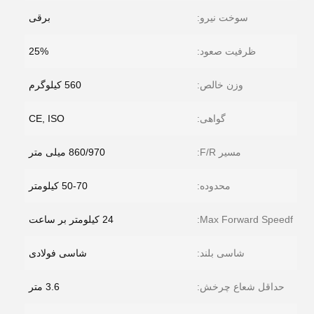
سوخت نیرو:
برقی
ظرفیت صعود:
25%
وزن خالص:
560 کیلوگرم
گواهی:
CE, ISO
مسیر F/R:
860/970 میلی متر
محدوده:
50-70 کیلومتر
Max Forward Speedf:
24 کیلومتر بر ساعت
شاسی بلند:
شاسی فولادی
حداقل شعاع چرخش:
3.6 متر