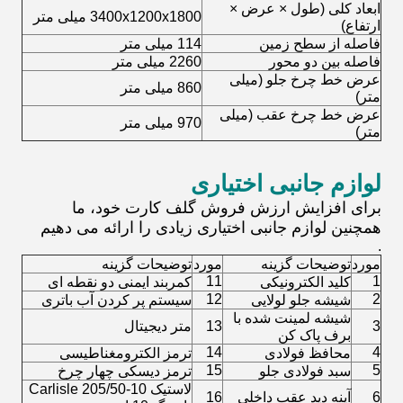
ابعاد کلی (طول × عرض ×
3400x1200x1800 میلی متر
ارتفاع)
فاصله از سطح زمین
114 میلی متر
فاصله بین دو محور
2260 میلی متر
عرض خط چرخ جلو (میلی
860 میلی متر
متر)
عرض خط چرخ عقب (میلی
970 میلی متر
متر)
لوازم جانبی اختیاری
برای افزایش ارزش فروش گلف کارت خود، ما
همچنین لوازم جانبی اختیاری زیادی را ارائه می دهیم
.
مورد
توضیحات گزینه
مورد
توضیحات گزینه
11
1
کلید الکترونیکی
کمربند ایمنی دو نقطه ای
12
2
شیشه جلو لولایی
سیستم پر کردن آب باتری
شیشه لمینت شده با
3
13
متر دیجیتال
برف پاک کن
14
4
محافظ فولادی
ترمز الکترومغناطیسی
15
5
سبد فولادی جلو
ترمز دیسکی چهار چرخ
لاستیک Carlisle 205/50-10
6
آینه دید عقب داخلی
16