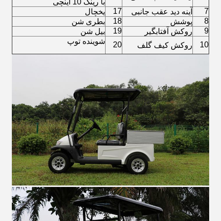
با رینگ 10 اینچی
17
7
آینه دید عقب جانبی
یخچال
18
8
پوشش
بطری شن
19
9
روکش آفتابگیر
بیل شن
شوینده توپ
20
10
روکش کیف گلف