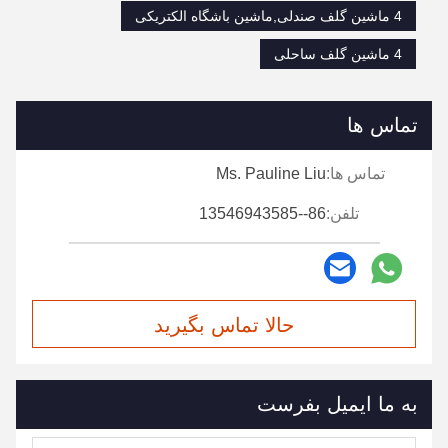
4 ماشین گلف صندلی,ماشین باشگاه الکتریکی
4 ماشین گلف ساحلی
تماس ها
تماس ها:
Ms. Pauline Liu
تلفن:
86--13546943585
حالا تماس بگیرید
به ما ایمیل بفرست