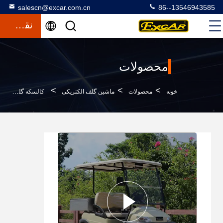
salescn@excar.com.cn
86--13546943585
نقل قول
محصولات
>
>
>
خونه
محصولات
ماشین گلف الکتریکی
کالسکه گلف برقی 2 نفره با جعبه بار آلومینیومی ظرفیت 560 کیلوگرم