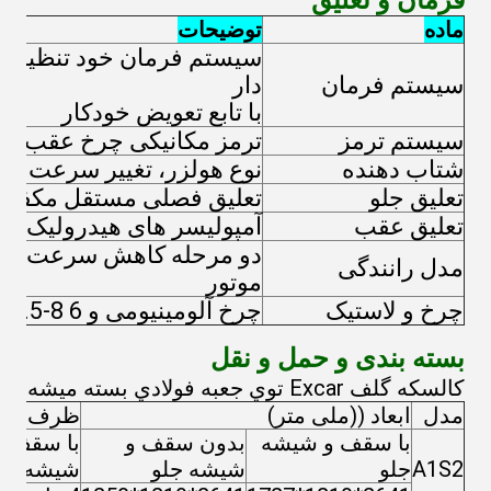
فرمان و تعلیق
ماده
توضیحات
سیستم فرمان خود تنظیم ک
سیستم فرمان
دار
با تابع تعویض خودکار
سیستم ترمز
ترمز مکانیکی چرخ عقب
شتاب دهنده
نوع هولزر، تغییر سرعت بد
تعلیق جلو
تعلیق فصلی مستقل مکفر
تعلیق عقب
آمپولیسر های هیدرولیک پرن
دو مرحله کاهش سرعت محو
مدل رانندگی
موتور
چرخ و لاستیک
چرخ آلومینیومی و USA Carlisle 18*8.5-8 6 لایه
بسته بندی و حمل و نقل
کالسکه گلف Excar توي جعبه فولادي بسته ميشه
مدل
ابعاد ((ملی متر)
ظرف 20
با سقف و شیشه
بدون سقف و
با سقف و
A1S2
جلو
شیشه جلو
شیشه جل