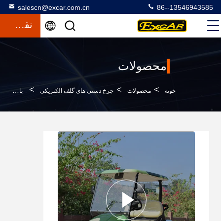
salescn@excar.com.cn
86--13546943585
نقل قول
محصولات
>
>
>
خونه
محصولات
چرخ دستی های گلف الکتریکی
باطری "تروجان" برای گلف کارت الکتریکی مسافربری 2 نفره