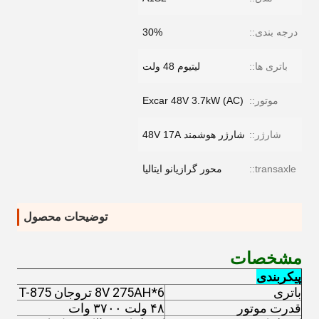
درجه بندی::
30%
باتری ها::
لیتیوم 48 ولت
موتور::
Excar 48V 3.7kW (AC)
شارژر::
شارژر هوشمند 48V 17A
transaxle::
محور گرازیانو ایتالیا
توضیحات محصول
مشخصات
پیکربندی
باتری
6*8V 275AH تروجان T-875
قدرت موتور
۴۸ ولت ۳۷۰۰ وات