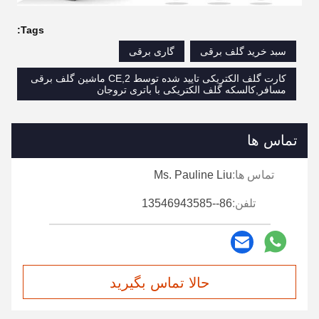
Tags:
سبد خرید گلف برقی
گاری برقی
کارت گلف الکتریکی تایید شده توسط CE,2 ماشین گلف برقی
مسافر,کالسکه گلف الکتریکی با باتری تروجان
تماس ها
تماس ها:
Ms. Pauline Liu
تلفن:
86--13546943585
حالا تماس بگیرید