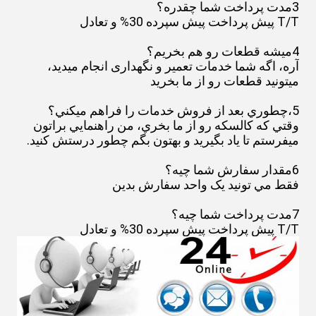
3مدت پرداخت شما چقدره؟
T/T پیش پرداخت پیش سپرده 30% و تعادل
4ميشه قطعات رو هم بخريم؟
آره، اگه شما خدمات تعمیر و نگهداری انجام میدید،
میتونید قطعات رو از ما بخرید
5،چطوري بعد از فروش خدمات را فراهم ميکني؟
وقتي که کالسکه رو از ما بخري، من راهنمايي براتون
ميفرستم تا ياد بگيريد و بهتون بگم چطور درستش کنيد.
6مقدار سفارش شما چيه؟
فقط مي تونيد يک واحد سفارش بدين
7مدت پرداخت شما چيه؟
T/T پیش پرداخت پیش سپرده 30% و تعادل