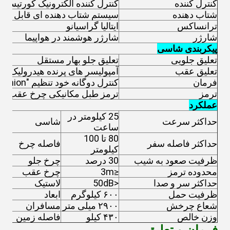
کنترل کننده
کنترل کننده الکترونیک کورتیس آ
شتاب دهنده
سیستم شتاب دهنده ای قابل تنظ
ترانساکس
ایتالیا گراسیانو
شارژر
شارژر هوشمند در هواپیما
پیکربندی شاسی
تعلیق جلویی
تعلیق جلو بهار مستقل
تعلیق عقب
آمپولیسر های پرنده هیدرولیک
فرمان
کنترل دوگانه خود تنظیم "Rack&Pinion"
ترمز
ترمز طبل مکانیکی چرخ عقب و ت
عملکرد
25 کیلومتر در
حداکثر سرعت
شاسی
ساعت
80 تا 100
حداکثر فاصله سفر
فاصله چرخ
کيلومتر
ظرفیت صعود به شیب
30 درصد
چرخ جلو
محدوده ترمز
≤3m
چرخ عقب
حداکثر سر و صدا
<50dB
لاستیک
ظرفیت حمل
۶۰۰ کیلوگرم
ابعاد
شعاع چرخش
۲۹۰۰ میلی متر
مسافران
وزن خالص
۴۳۰ کیلو
فاصله زمین