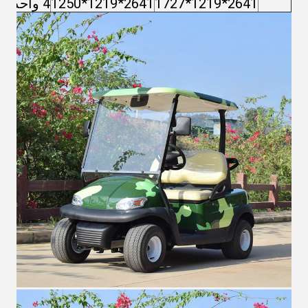
2641*1219*1727
2641*1219*1250
4 واحد