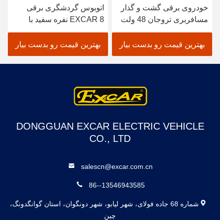
خودروی برقی گشت و گذار
اتوبوس گردشگری برقی
مسافربری تروجان 48 ولت
EXCAR 8 نفره سفید با
با تأییدیه ISO و کنترلر Curtis
شارژر داخلی 17 آمپر
برای عملکرد کم مصرف در
ساعت، مناسب برای مناطق
بهترین قیمت رو بدست بیار
بهترین قیمت رو بدست بیار
جاذبه‌های گردشگری فضای
شهری و تفریحی
باز
DONGGUAN EXCAR ELECTRIC VEHICLE
CO., LTD
salescn@excar.com.cn
86--13546943585
شماره 68 جاده فولای، شهر لیابو، شهر دونگوان، استان گوانگدونگ،
چین