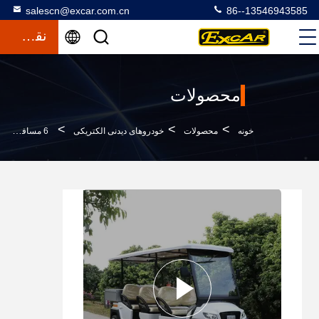
salescn@excar.com.cn
86--13546943585
نقل قول
محصولات
>
>
>
خونه
محصولات
خودروهای دیدنی الکتریکی
6 مسافر اتومبیل دیدنی الکتریکی مینی اتوبوس با بار کوچک عقب