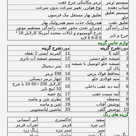
سیستم ترمز
ترمز مکانیکی چرخ عقب
شتاب دهنده
نوع هولزر، تغییر سرعت بدون سرعت
سیستم تعلیق
تعلیق بهار مستقل مک فرسون
جلو
تعلیق عقب
هیدرولیک جذب سیم هیدرولیک بهار
مدل رانندگی
دوبرابر شدن محور عقب، رانندگی مستقیم موتور
چرخ آلومینیوم و ایالات متحده آمریکا کارلایل 18 *
چرخ و تایر
8.5-8 6 لایه
لوازم جانبی گزینه
مورد
شرح گزینه
مورد
شرح گزینه
1
کلید E
11
کمربند ایمنی 2 نقطه
2
شیشه جلو دستی
12
سیستم تصفیه آب باتری
شیشه جلو اتومبیل با شیشه
3
13
متر دیجیتال
پاک کن
4
محافظ فولاد برس
14
EM ترمز
5
سبد فولادی جلو
15
چهار ترمز دیسکی
کارلایل 205 / 50-10 با چرخ
6
آینه دید عقب داخلی
16
10 اینچ تایر
7
آینه سمت عقب
17
یخ جعبه
8
محفظه
18
بطری شن و ماسه
9
پوشش آفتاب
19
شن و ماسه
10
پوشش گلف
20
ماشین لباسشویی
گزینه های رنگ
سفید
خاکستری
آبی آسمانی
آبی تیره
قرمز
شراب قرمز
سبز
سبز تیره
رنگ زرد
رنگ بدن
رنگ بنفش
شامپاین
سیاه