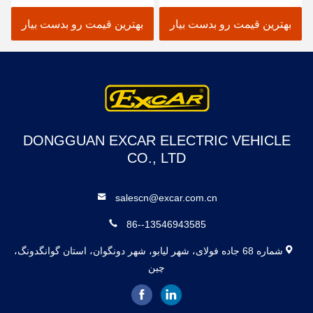
الکتریک حوضچه گلف خودرو
A1S6+2 سفید
بهترین قیمت رو بدست بیار
بهترین قیمت رو بدست بیار
DONGGUAN EXCAR ELECTRIC VEHICLE
CO., LTD
salescn@excar.com.cn
86--13546943585
شماره 68 جاده فولای، شهر لیابو، شهر دونگوان، استان گوانگدونگ،
چین