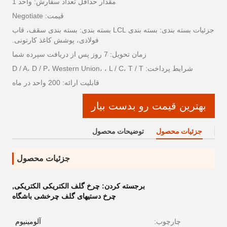
مقدار حداقل تعداد سفارش: واحد 1
قیمت: Negotiate
جزئیات بسته بندی: بسته بندی LCL بسته بندی: بسته بندی سقف، قاب
فولادی، پوشش کاغذ کارتونی.
زمان تحویل: 7 روز پس از دریافت سپرده شما
شرایط پرداخت: D / A، D / P، Western Union، ، L / C، T / T
قابلیت ارائه: 200 واحد در ماه
بهترین قیمت رو بدست بیار
جزئیات محصول
توضیحات محصول
جزئیات محصول
برجسته کردن:
چرخ گلف الکتریکی الکتریکی
,
چرخ دستیهای گلف چرخشی باشگاه
چارچوب:
آلومینیوم