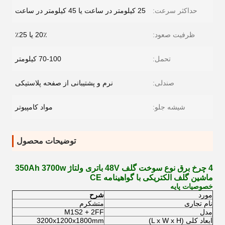
حداکثر سرعت:
25 کیلومتر در ساعت یا 45 کیلومتر در ساعت
ظرفیت صعود:
20٪ یا 25٪
تحمل:
70-100 کیلومتر
صندلی:
نرم و پشتیبانی از صفحه پلاستیکی
شیشه جلو:
مواد کامپیوتر
توضیحات محصول
4 چرخ برق نوع سوخت گلف 48V باتری ولتاژ 350Ah 3700w
ماشین گلف الکتریکی با گواهینامه CE
خصوصیات پایه
مورد
شرح
نام تجاری
متشکرم
مدل
M1S2 + 2FF
ابعاد کلی (L x W x H)
3200x1200x1800mm