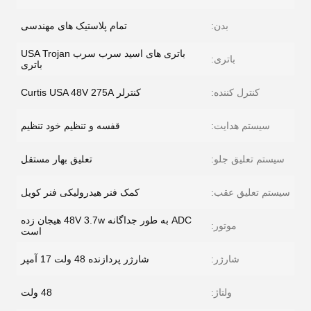
بدن:
تمام پلاستیک های مهندسی
باتری های اسید سرب سرب USA Trojan
باتری:
باتری
کنترل کننده:
کنترلر Curtis USA 48V 275A
سیستم هدایت:
قفسه و تنظیم خود تنظیم
سیستم تعلیق جلو:
تعلیق بهار مستقل
سیستم تعلیق عقب:
کمک فنر هیدرولیکی فنر کویل
ADC به طور جداگانه 48V 3.7w هیجان زده
موتور:
است
شارژر:
شارژر پردازنده 48 ولت 17 آمپر
ولتاژ:
48 ولت