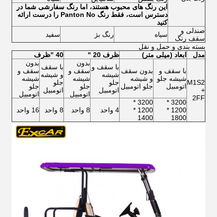
این رنگ های محبوب هستند، اما رنگ سفارشی شما در
دسترس است، فقط رنگ Panton No را درست ارائه
کنید
صندلی و
سیاه
رنگ بژ
سفید
سقف رنگ
بسته بندی و حمل و نقل
مدل
ابعاد (میلی متر)
ظرف 20 "
40 "ظرف
بدون
بدون
با سقف و
با سقف
با سقف و
بدون سقف
سقف و
سقف و
شیشه
و شیشه
شیشه جلو
و شیشه
شیشه
شیشه
M1S2
جلو
جلو
اتومبیل
جلو اتومبیل
جلو
جلو
+
اتومبیل
اتومبیل
اتومبیل
اتومبیل
2FF
3200 *
3200 *
1200 *
1200 *
4 واحد
8 واحد
8 واحد
16 واحد
1400
1800