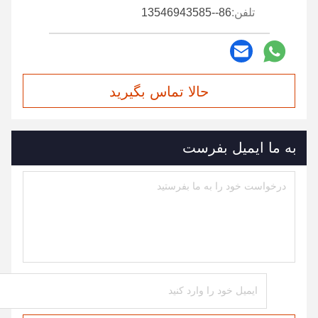
تلفن:
86--13546943585
حالا تماس بگیرید
به ما ایمیل بفرست