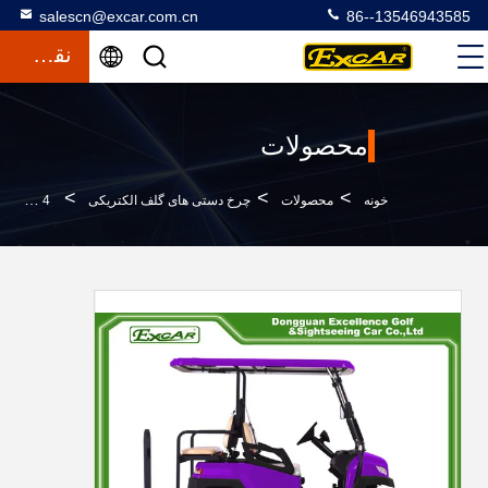
salescn@excar.com.cn
86--13546943585
نقل قول
محصولات
>
>
>
خونه
محصولات
چرخ دستی های گلف الکتریکی
4 چرخ نوع سوخت باتری کار می کند گل گلف 350Ah 3700w CE گواهینامه