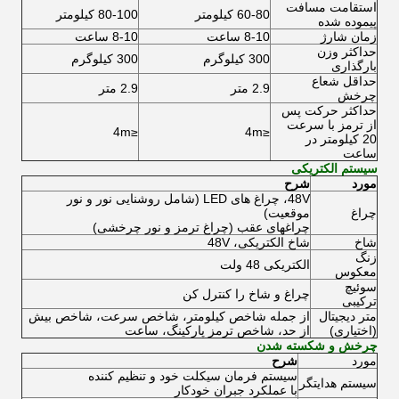
استقامت مسافت
60-80 کیلومتر
80-100 کیلومتر
پیموده شده
زمان شارژ
8-10 ساعت
8-10 ساعت
حداکثر
وزن
300 کیلوگرم
300 کیلوگرم
بارگذاری
حداقل
شعاع
2.9 متر
2.9 متر
چرخش
حداکثر
حرکت پس
از ترمز با سرعت
≤4m
≤4m
20 کیلومتر در
ساعت
سیستم الکتریکی
مورد
شرح
48V، چراغ های LED (شامل روشنایی نور و نور
چراغ
موقعیت)
چراغهای عقب (چراغ ترمز و نور چرخشی)
شاخ
شاخ الکتریکی، 48V
زنگ
الکتریکی 48 ولت
معکوس
سوئیچ
چراغ و شاخ را کنترل کن
ترکیبی
متر دیجیتال
از جمله شاخص کیلومتر، شاخص سرعت، شاخص بیش
(اختیاری)
از حد، شاخص ترمز پارکینگ، ساعت
چرخش و شکسته شدن
مورد
شرح
سیستم فرمان سیکلت خود و تنظیم کننده
سیستم هدایتگر
با عملکرد جبران خودکار