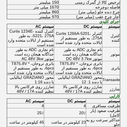
ترخیص کالا از گمرک زمینی
150 میلیمتر
فاصله دوچرخه
1670 میلی متر
چرخ دنده جلو (میلی متر)
860 میلیمتر
آچار چرخ عقب (میلی متر)
970 میلیمتر
اجزای کلیدی
سیستم
سیستم DC
سیستم AC
کنترل کننده Curtis 1234E-
کنترلر Curtis 1266A-5201،
کنترل
5221، 275A، به طور
275A، به طور مستقیم از
کننده
مستقیم از ایالات متحده وارد
ایالات متحده وارد شده است
شده است
نام تجاری ADC به طور
نام تجاری ADC به طور
موتور
جداگانه هیجان زده است
جداگانه هیجان زده است
موتور DC 48V 3.7kw
موتور AC 48V 3kw
باتری تروجان، T875،8V *
باتری تروجان، T875،8V *
باتری
6pcs، به طور مستقیم از
6pcs، به طور مستقیم از
ایالات متحده وارد شده است
ایالات متحده وارد شده است
محور GRAZIANO ایتالیایی
محور GRAZIANO ایتالیایی
Transaxle
با دنده 1: 12
با دنده 1:16
شارژر روی فرکانس بالا
شارژر روی فرکانس بالا
شارژر
تنظیم کننده 48V / 17A
تنظیم کننده 48V / 17A
کارایی
سیستم
سیستم DC
سیستم AC
ظرفیت مسافری
4
4
ظرفیت صعود (بار
25٪
20٪
کامل)
حداکثر
سرعت رو به
23 کیلومتر در ساعت
45 کیلومتر در ساعت
جلو