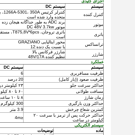
اجزای کلیدی
سیستم
سیستم DC
کنترل
کنترل کننده
متحده وارد شده است
برند ADC به طور جداگانه هیجان زده
موتور
موتور DC 48V 3.7kw
باتری تروجان،
باتری
است
محور ایتالیایی GRAZIANO
ترانساکس
با نسبت یک دنده:12
شارژر فرکانس بالا
شارژر
تنظیم کننده 48V/17A
عملکرد
سیستم
سیستم DC
ظرفیت مسافربری
6
ظرفیت صعود ((بار کامل)
20 درصد
حداکثر سرعت جلو
۲۳ کیلومتر در ساعت
مسافت طولانی
۶۰ تا ۸۰ کیلومتر
زمان شارژ
۸ تا ۱۰ ساعت
حداکثر وزن بارگیری
300 کيلوگرم
کمترین شعاع چرخش
3.9 متر
حداکثر حرکت پس از ترمز با سرعت ۲۰
≤4m
کیلومتر در ساعت
سیستم الکتریکی
ماده
توضیحات