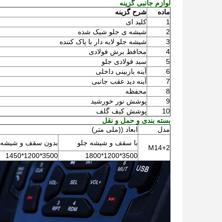
لوازم جانبی گزینه
ماده
شرح گزینه
1
کلید ای
2
شیشه ی جلو شیک شده
3
شیشه جلو لایه دار با پاک کننده
4
محافظ برش فولادی
5
سبد فولادی جلو
6
آینه بازبینی داخلی
7
آینه دید عقب جانبی
8
محفظه
9
پوشش نور خورشید
10
پوشش کیف گلف
بسته بندی و حمل و نقل
مدل
ابعاد ((ملی متر)
با سقف و شیشه جلو
بدون سقف و شیشه 
M14+2
3500*1200*1450
3500*1200*1800