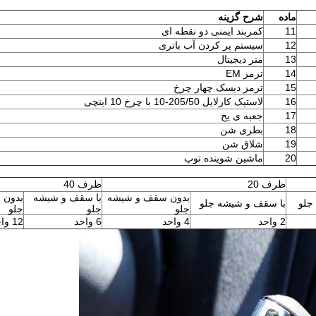
ماده
شرح گزینه
11
کمربند ایمنی دو نقطه ای
12
سیستم پر کردن آب باتری
13
متر دیجیتال
14
ترمز EM
15
ترمز دیسک چهار چرخ
16
لاستیک کارلایل 205/50-10 با چرخ 10 اینچی
17
جعبه ی یخ
18
بطری شن
19
شلاق شن
20
ماشین شوینده توپ
ظرف 20
ظرف 40
بدون سقف و شیشه
با سقف و شیشه
بدون 
جلو
با سقف و شیشه جلو
جلو
جلو
جلو
2 واحد
4 واحد
6 واحد
12 واحد