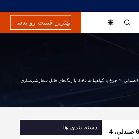
بهترین قیمت رو بدست بیار
دسته بندی ها
کارت گلف برقی نقره‌ای خاکستری M1S4+2 با 6 صندلی، 4