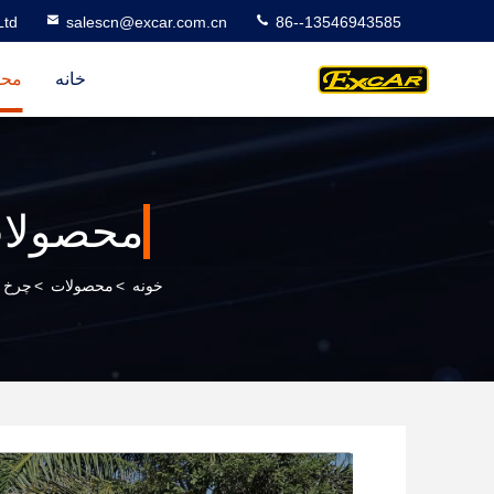
Ltd
salescn@excar.com.cn
86--13546943585
خانه
محص
محصولا
خونه
>
محصولات
>
چرخ د