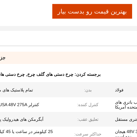
بهترین قیمت رو بدست بیار
جزئ
برجسته کردن:
چرخ دستی های گلف چرخ
,
چرخ دستی های
فولاد
بدن:
تمام پلاستیک های 
 باتری های
کنترل کننده:
کنترلر Curtis USA 48V 275A
تحده آمریکا
فنری مستقل
تعلیق عقب:
آبگرمکن های هیدرولیک پر
ADC به طور جداگانه 48V 3.7W هیجان
25 کیلومتر 
حداکثر سرعت:
زده است