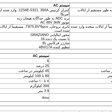
سیستم AC
ر کرتیس 1266A-5301، 350A، به طور مستقیم از ایالات
کنترلر کرتیس 34E-5321, 350A
آمریکا
برند ADC به طور جداگانه هیجان زده
موتور AC 48V 3kW
 T875,8V*6pcs، مستقیماً از ایالات متحده وارد شده
باتری تروجان، T875,8V*6pcs، مستقیم
شده است
محور ایتالیایی GRAZIANO
با نسبت یک دنده:16
شارژر فرکانس بالا
تنظیم کننده 48V/17A
سیستم AC
6
25 درصد
45 کیلومتر در ساعت
80 تا 100 کيلومتر
۸ تا ۱۰ ساعت
300 کيلوگرم
3.9 متر
≤4m