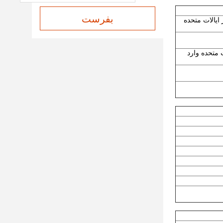
بفرست
12، وارد شده از ایالات متحده
اً از ایالات متحده وارد