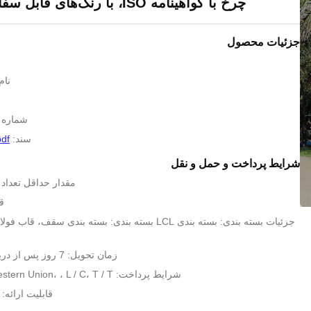
چرخ با گواهینامه ISO، با رنگ‌های قابل سفارشی‌سازی
جزئیات محصول
نام 
شماره مدل: 
سند:
pdf
شرایط پرداخت و حمل و نقل
مقدار حداقل تعداد 
قیم
جزئیات بسته بندی: بسته بندی LCL بسته بندی: بسته بندی سقف
زمان تحویل: 7 روز پس از دریافت سپرده شما
شرایط پرداخت: D / A، D / P، Western Union، ، L / C، T / T
قابلیت ارائه: 200 واحد در ماه