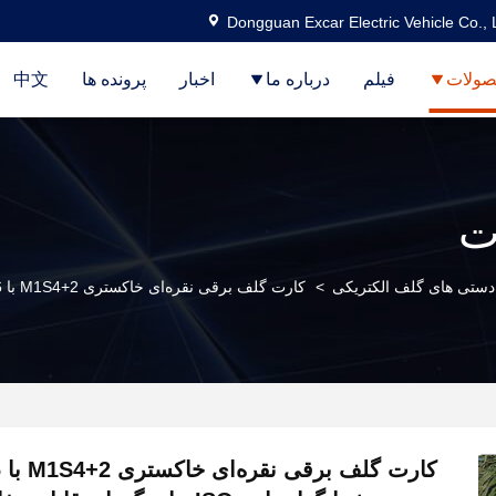
Dongguan Excar Electric Vehicle Co., 
ولات
فیلم
درباره ما
اخبار
پرونده ها
中文
ت
ستی های گلف الکتریکی
>
کارت گلف برقی نقره‌ای خاکستری M1S4+2 با 6 صندلی، 4 چرخ با گواهینامه ISO، با رنگ‌های قابل سفارشی‌سازی