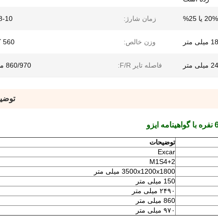
20% یا 25%
زمان شارژ:
8-10 ساعت
وزن خالص:
560 کیلوگرم
لی متر
فاصله تایر F/R:
860/970 میلی متر
توضی
توضیحات
Excar
M1S4+2
3500x1200x1800 میلی متر
150 میلی متر
۲۴۹۰ میلی متر
860 میلی متر
۹۷۰ میلی متر