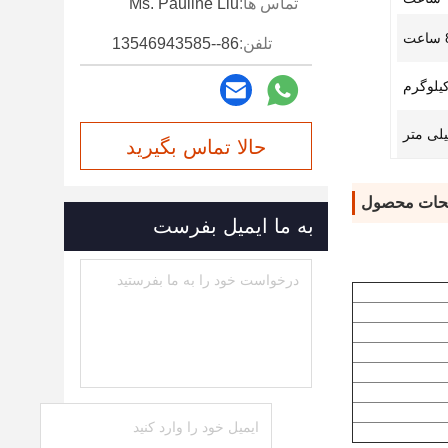
تماس ها:
Ms. Pauline Liu
تلفن:
86--13546943585
حالا تماس بگیرید
حات محصول
به ما ایمیل بفرست