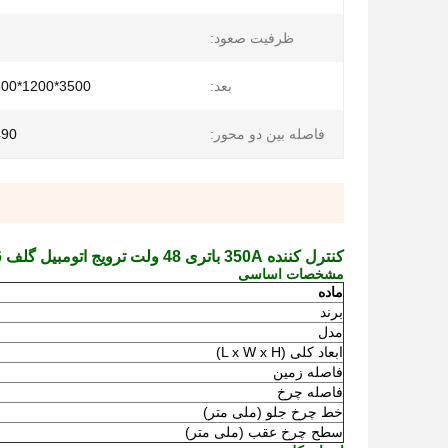
ظرفیت صعود:
بعد:
3500*1200*1800 میلی متر
فاصله بین دو محور:
2490 می
کنترل کننده 350A باتری 48 ولت ترویج اتومبیل گلف 6 نفره با گواهینامه ایزو
مشخصات اساسی
ماده
برند
مدل
ابعاد کلی (L x W x H)
فاصله زمین
فاصله چرخ
خط چرخ جلو (ملی متر)
سطح چرخ عقب (ملی متر)